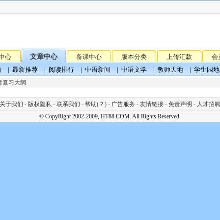
中心
文章中心
备课中心
版本分类
上传汇款
会
新
|
最新推荐
|
阅读排行
|
中语新闻
|
中语文学
|
教师天地
|
学生园地
高考复习大纲
关于我们
-
版权隐私
-
联系我们
-
帮助(？)
-
广告服务
-
友情链接
-
免责声明
-
人才招
© CopyRight 2002-2009, HT88.COM. All Rights Reserved.