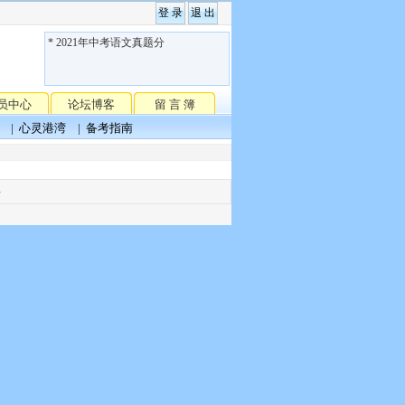
* 2021年中考语文真题分
类汇编
员中心
论坛博客
留 言 簿
|
心灵港湾
|
备考指南
聘