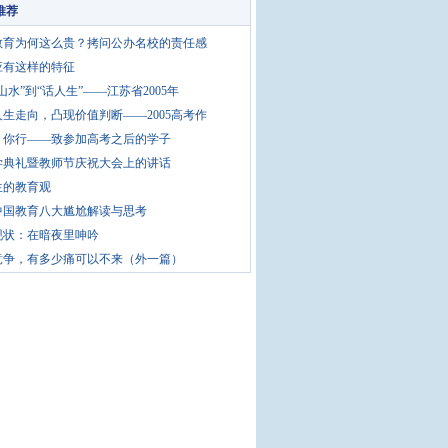
推荐
教育为何这么贵？拷问公办名校的责任感
应有这样的特征
山水”到“话人生”——江苏省2005年
生走向，凸现价值判断——2005高考作
，你行——致参加高考之后的学子
学典礼暨教师节庆祝大会上的讲话
生的教育观
中国教育八大尴尬解读与思考
现状：在暗夜里呻吟
竞争，有多少痛可以不来（外一篇）