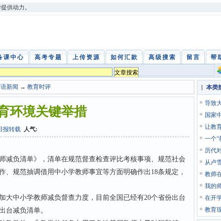
学提供动力。
备课中心
高考专题
上传资源
如何汇款
高级搜索
留言
帮
中语新闻
→
教育时评
本类
导致
育环境关键举措
国家
让教
日报转载
人气:
一个
历代
减负清单》，清单在规范督查检查评比考核事项、规范社会
从卢
作、规范抽调借用中小学教师事宜等方面明确作出18条规定，
教师
我的
大中小学教师减负督查力度，目前全国已经有20个省份出台
在开
教育
出台减负清单。