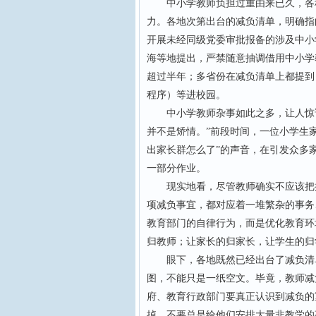
中小学教师负担过重由来已久，各种
力。各地次第出台的减负清单，明确指
开展未经同级党委审批报备的涉及中小
海等地提出，严禁随意抽调借用中小学
超过半年；多省份在减负清单上都提到
程序）等进校园。
中小学教师杂事如此之多，让人惊讶
并不是矫情。”前段时间，一位小学生家
出家长群怎么了”的声音，在引发众多
一部分作业。
现实地看，尽管教师确实不应该把批
项减负事宜，都对应着一堆繁杂的事务
教育部门的自律行为，而是优化教育环
归教师；让家长的归家长，让学生的归
眼下，各地既然已经出台了减负清单
图，不能只是一纸空文。毕竟，教师减
府、教育行政部门要真正认识到减负的
掉，不要总是给他们安排大量非教学的