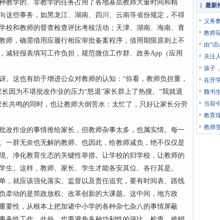
教学的、非教学的任务占用了各地基层教师大量时间和精
最新
向这些事务，如黑龙江、湖南、四川、云南等省份规定，不得
义务
学校和教师的督查检查评比考核活动；天津、湖南、海南、青
教师
教师，确需借用应履行相应审批备案程序，借用期限原则上不
由“话
，减轻报表填写工作负担，规范微信工作群、政务App（应用
关注人
孩子
。这也有助于增进公众对教师的认知：“你看，教师负担重，
在开
长因为不堪批改作业的压力“怒退”家长群上了热搜。“我就退
魏书
当前
家长共鸣的同时，也让教师大倒苦水：太忙了，只好让家长分劳
教育
教师
改作业的事情推给家长，但教师杂事太多，也属实情。每一
、一群无奈也无解的教师。也因此，给教师减负，绝不仅仅是
境、净化教育生态的关键性举措。让学校的归学校，让教师的
学生。这样，教师、家长、学生才能各安其位、各行其是。
，就应该强化落实、监督以及责任追究，要有时间表、路线
负牵动的是简政放权、改革创新的大课题。这中间，地方政
重要性，从根本上把加诸中小学的各种杂七杂八的事情屏蔽
事务性工作。此外，也要避免各种功利性的评比、检查、推销