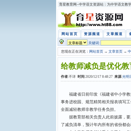
育星教育网--中学语文资源站：为中学语文教
网站首页
资源频道
文章频道
关键词:
您现在正在浏览：
网站首页
→
文章首页
→
给教师减负是优化教
作者
:不详
时间
:2020/12/17 8:48:27
来源
:
光明
福建省日前印发《福建省中小学教师
事务进校园、规范精简相关报表填写工
全面减轻教师非教学任务负担。
据教育部相关负责人此前披露，要加
了减负清单，预计年内所有的省份都会