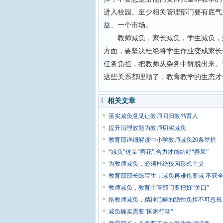
进入校园。至少相关管理部门要有底气
益、一个市场。
教师减负，家长减负，学生减负，这
方面，要坚决杜绝将学生作业变成家长
任务负担，把教师从杂务中解脱出来。
这些关系都理顺了，教育教学的生态才
相关文章
落实减负意见让教师回归教书育人
提升治理效能为教师切实减负
教育部详细解读中小学教师减负20条举措
“减负”这朵“善花”,合力才能结好“善果”
为教师减负，必须杜绝校园形式主义
教育部部长陈宝生：减负再难也要减 不获
教师减负，教育主管部门要把好“关口”
给教师减负，精神范畴的隐性负担不可忽视
减负确实需要“国家行动”