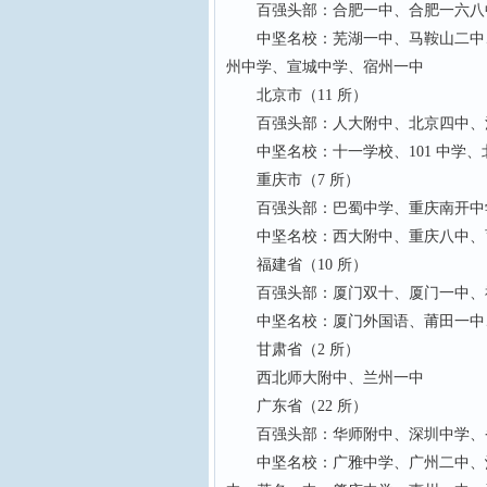
百强头部：合肥一中、合肥一六八
中坚名校：芜湖一中、马鞍山二中、
州中学、宣城中学、宿州一中
北京市（11 所）
百强头部：人大附中、北京四中、清
中坚名校：十一学校、101 中学、
重庆市（7 所）
百强头部：巴蜀中学、重庆南开中
中坚名校：西大附中、重庆八中、
福建省（10 所）
百强头部：厦门双十、厦门一中、
中坚名校：厦门外国语、莆田一中、
甘肃省（2 所）
西北师大附中、兰州一中
广东省（22 所）
百强头部：华师附中、深圳中学、
中坚名校：广雅中学、广州二中、汕