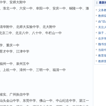
中学、安师大附中
最新
淮北一中、六安一中、阜阳一中、安庆一中、铜陵一中、滁
义务
教师
由“话
华附中、北师大实验中学、北大附中
关注人
北京二中、北京八中、八十中、牛栏山一中
孩子
在开
魏书
学、重庆一中
当前
育才中学、江津中学
教育
教师
福州一中、泉州五中
上杭一中、漳州一中、三明一中、福清一中
省实、广州执信中学
头金山中学、东莞中学、佛山一中、中山纪念中学、湛江一