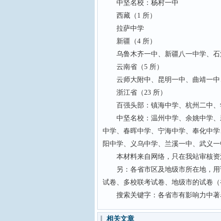
中坚名校：杨村一中
西藏（1 所）
拉萨中学
新疆（4 所）
乌鲁木齐一中、新疆八一中学、石
云南省（5 所）
云师大附中、昆明一中、曲靖一中
浙江省（23 所）
百强头部：镇海中学、杭州二中、
中坚名校：温州中学、余姚中学、新
中学、春晖中学、宁海中学、奉化中学
阳中学、义乌中学、兰溪一中、武义一
本材料来自网络，只在我站审核资
另：各省市区及地级市所在地，用该
试卷、多校联考试卷、地级市的试卷（
搜索关键字：各省市有影响力中著名中
相关文章