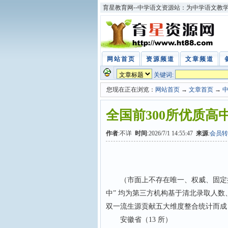
育星教育网--中学语文资源站：为中学语文教
网站首页
资源频道
文章频道
关键词:
您现在正在浏览：
网站首页
→
文章首页
→
全国前300所优质
作者
:不详
时间
:2026/7/1 14:55:47
来源
:
会员转
（市面上不存在唯一、权威、固定排序的 
中” 均为第三方机构基于清北录取人
双一流生源贡献五大维度整合统计而成
安徽省（13 所）