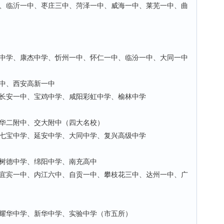
、临沂一中、枣庄三中、菏泽一中、威海一中、莱芜一中、曲
学、康杰中学、忻州一中、怀仁一中、临汾一中、大同一中
中、西安高新一中
安一中、宝鸡中学、咸阳彩虹中学、榆林中学
二附中、交大附中（四大名校）
宝中学、延安中学、大同中学、复兴高级中学
德中学、绵阳中学、南充高中
宾一中、内江六中、自贡一中、攀枝花三中、达州一中、广
华中学、新华中学、实验中学（市五所）