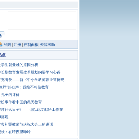
助
登陆
|
注册
|
控制面板
|
资源求助
热点
大学生就业难的原因分析
中长期教育发展改革规划纲要学习心得
育充满爱——新《中小学教师职业道德规
“教师”的心声：我绝不相信教育
对孔子的评价
雪松事件看中国的愚民教育
在过什么日子? ——谨以此文献给工作在
师德观
学典礼暨教师节庆祝大会上的讲话
现状：在暗夜里呻吟