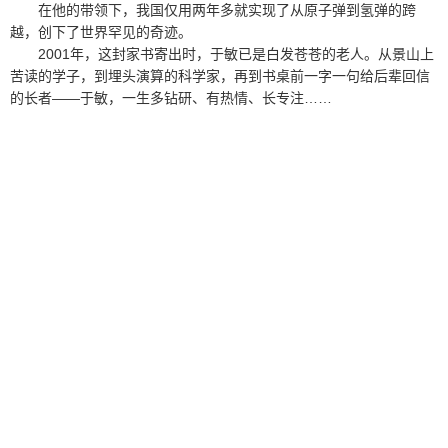
在他的带领下，我国仅用两年多就实现了从原子弹到氢弹的跨
越，创下了世界罕见的奇迹。
2001年，这封家书寄出时，于敏已是白发苍苍的老人。从景山上
苦读的学子，到埋头演算的科学家，再到书桌前一字一句给后辈回信
的长者——于敏，一生多钻研、有热情、长专注……