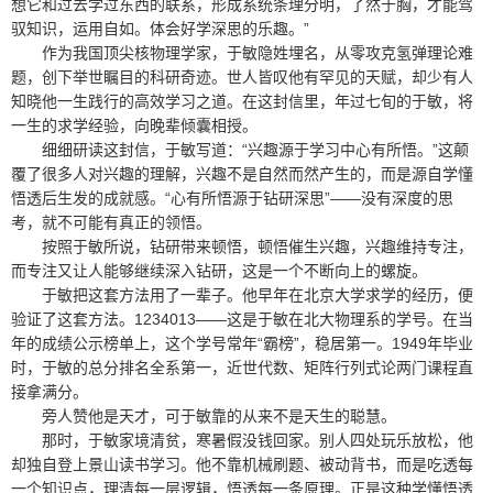
想它和过去学过东西的联系，形成系统条理分明，了然于胸，才能驾
驭知识，运用自如。体会好学深思的乐趣。”
作为我国顶尖核物理学家，于敏隐姓埋名，从零攻克氢弹理论难
题，创下举世瞩目的科研奇迹。世人皆叹他有罕见的天赋，却少有人
知晓他一生践行的高效学习之道。在这封信里，年过七旬的于敏，将
一生的求学经验，向晚辈倾囊相授。
细细研读这封信，于敏写道：“兴趣源于学习中心有所悟。”这颠
覆了很多人对兴趣的理解，兴趣不是自然而然产生的，而是源自学懂
悟透后生发的成就感。“心有所悟源于钻研深思”——没有深度的思
考，就不可能有真正的领悟。
按照于敏所说，钻研带来顿悟，顿悟催生兴趣，兴趣维持专注，
而专注又让人能够继续深入钻研，这是一个不断向上的螺旋。
于敏把这套方法用了一辈子。他早年在北京大学求学的经历，便
验证了这套方法。1234013——这是于敏在北大物理系的学号。在当
年的成绩公示榜单上，这个学号常年“霸榜”，稳居第一。1949年毕业
时，于敏的总分排名全系第一，近世代数、矩阵行列式论两门课程直
接拿满分。
旁人赞他是天才，可于敏靠的从来不是天生的聪慧。
那时，于敏家境清贫，寒暑假没钱回家。别人四处玩乐放松，他
却独自登上景山读书学习。他不靠机械刷题、被动背书，而是吃透每
一个知识点，理清每一层逻辑，悟透每一条原理。正是这种学懂悟透