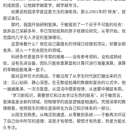
的成就感，让他越学越爱学，越学越专注。
如果说校园求学是这套方法的演练场，那么1961年的“转身”，就
是试金石。
那时，我国开始研制氢弹。于敏接到了一个近乎不可能的任务：
放弃自己深耕多年、早已驾轻就熟的原子核理论研究，从零开始，攻
克国内几乎无人涉足的氢弹理论。
这意味着什么？他在自己最擅长的领域已经做到顶尖，却要全部
舍弃，进入一个完全陌生的领域。
科研条件更是异乎寻常的艰难——没有参考资料，没有成熟经
验，没有先进设备，团队只能依靠算盘和计算尺进行海量演算，演算
的草稿纸能堆满一屋子。
面对这样巨大的挑战，于敏沿用了从学生时代就打磨出来的方
法：沉心钻研、静心深思。在无数组枯燥的数据和复杂的公式中，他
一遍遍推演、一次次复盘，从混沌中摸索规律，从迷雾中捕捉本质。
“学习新知识，需要想它和过去学过东西的联系”，对于敏而言，
氢弹虽是全新的领域，但物理学的底层逻辑是相通的。凭借深厚的数
理根基，他将陌生的理论逐渐转化为自己知识体系的一部分。
从陌生到熟悉，从晦涩到通透，从零散到系统——于敏再次印证
了自己信中所写的道理：深思才有顿悟，顿悟才有热爱，热爱方能长
久专注。