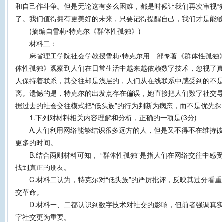
和自己作斗争。但是无论这有多么困难，都是时候让我们再次审视“
了。我们值得拥有更美好的未来，只要记得提醒自己，我们才是能
(摘编自雪莉•特克尔《群体性孤独》)
材料二：
麻省理工学院社会学教授雪莉•特克尔用一部专著《群体性孤独》
体性孤独》观察到人们在日常生活中越来越依赖数字技术，忽视了
人保持着联系，其交往却是浅层的，人们从在线联系中感受到的不
离。遗憾的是，特克尔的出发点存在偏误，她直接把人们数字社交
据过去的社会交往模式把“低头族”的行为判断为病态，而不是优先
1.下列对材料相关内容理解和分析，正确的一项是(3分)
A.人们利用网络能够结识很多远方的人，但是又不得不在维持彼
更多的时间。
B.结合两则材料可知， “群体性孤独”是指人们在网络交往中感
找到真正的朋友。
C.材料二认为，特克尔对“低头族”的严厉批评，反映其过分看
交革命。
D.材料一、二都认识到数字技术对社交的影响，但前者强调真实
字社交更为重要。