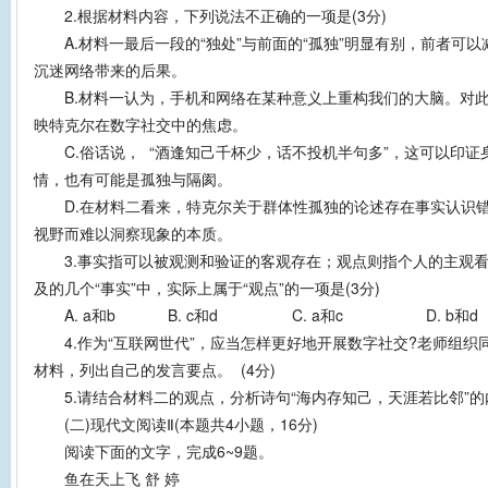
2.根据材料内容，下列说法不正确的一项是(3分)
A.材料一最后一段的“独处”与前面的“孤独”明显有别，前者可
沉迷网络带来的后果。
B.材料一认为，手机和网络在某种意义上重构我们的大脑。对此
映特克尔在数字社交中的焦虑。
C.俗话说， “酒逢知己千杯少，话不投机半句多”，这可以印证
情，也有可能是孤独与隔阂。
D.在材料二看来，特克尔关于群体性孤独的论述存在事实认识错
视野而难以洞察现象的本质。
3.事实指可以被观测和验证的客观存在；观点则指个人的主观看
及的几个“事实”中，实际上属于“观点”的一项是(3分)
A. a和b B. c和d C. a和c D. b和d
4.作为“互联网世代”，应当怎样更好地开展数字社交?老师组织
材料，列出自己的发言要点。 (4分)
5.请结合材料二的观点，分析诗句“海内存知己，天涯若比邻”的内
(二)现代文阅读Ⅱ(本题共4小题，16分)
阅读下面的文字，完成6~9题。
鱼在天上飞 舒 婷