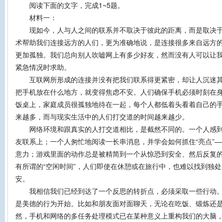
阅读下面的文字，完成1~5题。
材料一：
现如今，人与人之间的联系并不取决于彼此的距离，而是取决于
术帮助我们连接远方的人们，更为准确地说，是连接很多来自远方
更加孤独。我们总向别人吹嘘网上有多少好友，然而没有人可以让
紧急情况时求助。
互联网所形成的连接并没有把我们联系得更紧密，却让人沉迷其
把手机放在什么地方，就变得焦虑不安。人们确保手机必须时刻在
饭桌上，家庭成员很孤独地待在一起，每个人都低着头看着自己的
来越多，而与现实生活中的人们打交道的时间越来越少。
网络环境和跟真实的人打交道相比，是截然不同的。一个人感到
友联系上；一个人匆忙地阅读一长串消息，并学会如何抓住“亮点”
意力；游戏里面的动作总是被精简到一个从惊恐到安全、然后反复
有所谓的“空闲时间”，人们即使在休憩或在旅行中，也难以找到独
安。
我相信我们已经到达了一个反思的转折点，必须采取一些行动。
是美德的行为开始。比如和朋友面对面聊天，无论在吃饭、锻炼还
然，手机和网络的多任务处理模式已在某种意义上重构我们的大脑