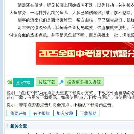
清晨还在做梦，听见长廊上阿姨锐叫不迭，以为打劫，匆匆披衣
大鱼缸旁，一地扑扑乱跳的鱼儿，大多已鳞伤鳍残肚破，惨不忍睹
肇事的流窜犯们是西墙废墟里一帮自由猫，早已翻栏越垣，凯
两年来的惨淡经营，我饲养金鱼初见成效，强盗猫就来洗劫。它
讨论会似的逐条点拨。并不是见鱼就下嘴，而是疾挑出一批，满地
传统下载
搜索更多相关资源
点此下载
说明：“点此下载”为无刷新无重复下载提示方式，下载文件会自动命名
进行下载，有重复下载提示。如果使用“点此下载”有困难，请使用“传
提示：非零点资源点击后将会扣点，不确认下载请勿点击。
我要评价
有奖报错
加入收藏
下载帮助
相关文章