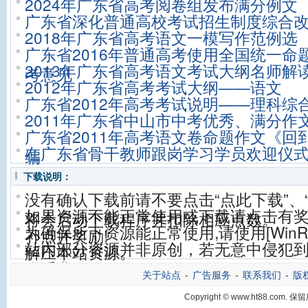
2024年广东省高考阅卷组发布满分例文
广东省深化普通高校考试招生制度综合
2018年广东省高考语文一模写作范例选
广东省2016年普通高考使用全国统一命
2013年广东省高考语文考试大纲名师解
考意见
2012年广东省高考考试大纲——语文
广东省2012年高考考试说明——理科综
2011年广东省中山市中考优秀、满分作
广东省2011年高考语文卷命题作文《回
在广东省骨干教师跟岗学习学员欢迎仪
编
下载说明：
没有确认下载前请不要点击“点此下载”、
如果资源不能正常使用或下载请点击有
将会启动下载程序并扣除相应点数。
为确保所下资源能正常使用,请使用[WinRA
补点并奖励!
站内部分资源并非原创，若无意中侵犯到
解压本站资源。
联系我们。
关于站点
-
广告服务
-
联系我们
-
版
Copyright © www.ht88