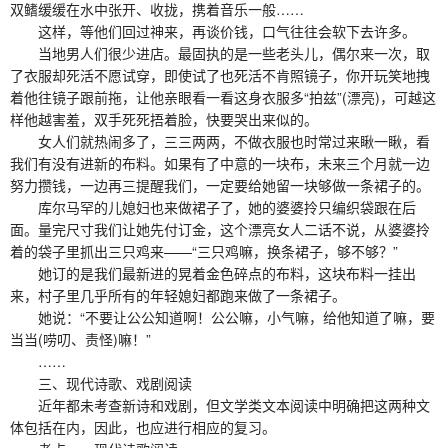
双鳍缓缓在水中张开、收拢，携着音乐一般……
这样，等他们回过神来，再谈价钱，口气往往会软下去许多。
当地男人们很少进店。最固执的是一些老头儿，偶尔来一次，取
了衣服却死活不愿试穿，即使试了也死活不肯照镜子，你开玩笑地拽
着他往镜子跟前拖，让他亲眼看一看这身衣服多“拍兹”(漂亮)，可越这
样他越害羞，双手死死捂着脸，快要哭出来似的。
女人们就热闹多了，三三两两，不做衣服也时常过来瞅一瞅，看
我们有没有进新的布料。如果有了中意的一块布，未来三个月就一边
努力攒钱，一边再三提醒我们，一定要给她留一块够做一条裙子的。
库尔马罕的儿媳妇也来做裙子了，她的婆婆拎只编织袋跟在后
面。量完尺寸我们让她先付订金，这个漂亮女人二话不说，从婆婆拎
着的袋子里抓出三只鸡来——“三只鸡嘛，换条裙子，够不够？”
她订的是我们最新进的晃着金色碎点的布料，这块布料一挂出
来，村子里几乎所有的年轻媳妇都跑来做了一条裙子。
她说：“不要让公公知道啊！公公嘛，小气嘛，给他知道了嘛，要
当当(唠叨、责怪)嘛！”
……
三、现代诗歌、戏剧阅读
近年都未考查新诗和戏剧，但文学类文本阅读中明确把这两种文
体包括在内，因此，也应进行相应的复习。