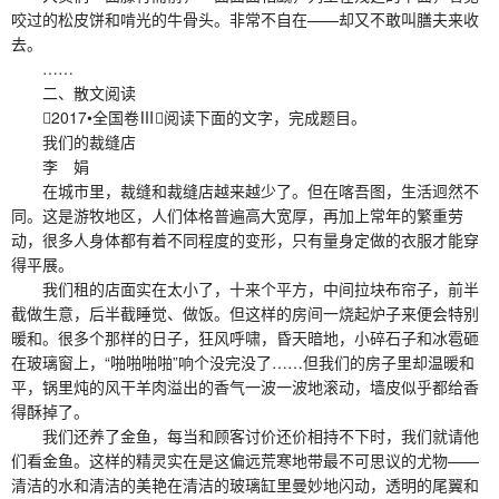
咬过的松皮饼和啃光的牛骨头。非常不自在——却又不敢叫膳夫来收
去。
……
二、散文阅读
2017•全国卷Ⅲ阅读下面的文字，完成题目。
我们的裁缝店
李 娟
在城市里，裁缝和裁缝店越来越少了。但在喀吾图，生活迥然不
同。这是游牧地区，人们体格普遍高大宽厚，再加上常年的繁重劳
动，很多人身体都有着不同程度的变形，只有量身定做的衣服才能穿
得平展。
我们租的店面实在太小了，十来个平方，中间拉块布帘子，前半
截做生意，后半截睡觉、做饭。但这样的房间一烧起炉子来便会特别
暖和。很多个那样的日子，狂风呼啸，昏天暗地，小碎石子和冰雹砸
在玻璃窗上，“啪啪啪啪”响个没完没了……但我们的房子里却温暖和
平，锅里炖的风干羊肉溢出的香气一波一波地滚动，墙皮似乎都给香
得酥掉了。
我们还养了金鱼，每当和顾客讨价还价相持不下时，我们就请他
们看金鱼。这样的精灵实在是这偏远荒寒地带最不可思议的尤物——
清洁的水和清洁的美艳在清洁的玻璃缸里曼妙地闪动，透明的尾翼和