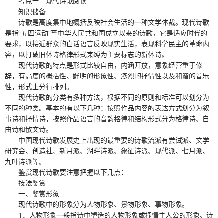
考点一 现代诗歌阅读
知识储备
诗歌是高度集中地概括反映社会生活的一种文学体裁。现代诗歌
是指“五四运动”至中华人民共和国成立以来的诗歌，它是适应时代的
要求，以接近群众的白话语言反映现实生活，表现科学民主的革命内
容，以打破旧体诗格律形式束缚为主要标志的新体诗。
现代诗歌的特点是形式比较自由，内涵开放，意象经营重于修
辞，有高度的概括性、鲜明的形象性、浓烈的抒情性以及和谐的音乐
性，形式上分行排列。
现代诗歌的分类有多种方法，根据不同的原则和标准可以划分为
不同的种类。基本的有以下几种：按照作品内容的表达方式划分为叙
事诗和抒情诗，按照作品语言的音韵格律和结构形式分为格律诗、自
由诗和散文诗。
中国现代诗歌发展史上出现的最重要的诗歌流派有尝试派、文学
研究会、创造社、新月派、湖畔诗派、象征诗派、现代派、七月派、
九叶诗派等。
鉴赏现代诗歌要注意把握以下几点：
技法鉴赏
一、鉴赏形象
现代诗歌中的形象分为人物形象、景物形象、事物形象。
1．人物形象一般指诗中塑造的人物形象或抒情主人公的形象。诗