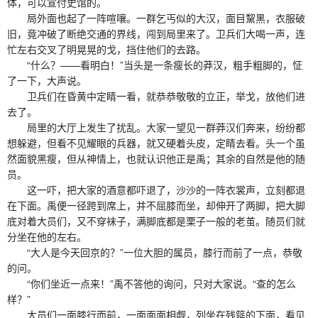
体，可以宣付史馆的。
局外面也起了一阵喧嚷。一群乞丐似的大汉，面目黧黑，衣服破
旧，竟冲破了断绝交通的界线，闯到局里来了。卫兵们大喝一声，连
忙左右交叉了明晃晃的戈，挡住他们的去路。
“什么？——看明白！”当头是一条瘦长的莽汉，粗手粗脚的，怔
了一下，大声说。
卫兵们在昏黄中定睛一看，就恭恭敬敬的立正，举戈，放他们进
去了。
局里的大厅上发生了扰乱。大家一望见一群莽汉们奔来，纷纷都
想躲避，但看不见耀眼的兵器，就又硬着头皮，定睛去看。头一个虽
然面貌黑瘦，但从神情上，也就认识他正是禹；其余的自然是他的随
员。
这一吓，把大家的酒意都吓退了，沙沙的一阵衣裳声，立刻都退
在下面。禹便一径跨到席上，并不屈膝而坐，却伸开了两脚，把大脚
底对着大员们，又不穿袜子，满脚底都是栗子一般的老茧。随员们就
分坐在他的左右。
“大人是今天回京的？”一位大胆的属员，膝行而前了一点，恭敬
的问。
“你们坐近一点来！”禹不答他的询问，只对大家说。“查的怎么
样？”
大员们一面膝行而前，一面面面相觑，列坐在残筵的下面，看见