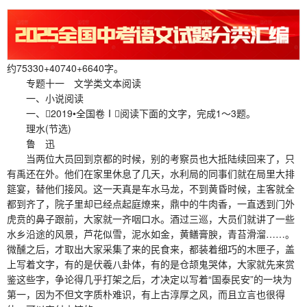
约75330+40740+6640字。
专题十一 文学类文本阅读
一、小说阅读
一、2019•全国卷Ⅰ阅读下面的文字，完成1～3题。
理水(节选)
鲁 迅
当两位大员回到京都的时候，别的考察员也大抵陆续回来了，只
有禹还在外。他们在家里休息了几天，水利局的同事们就在局里大排
筵宴，替他们接风。这一天真是车水马龙，不到黄昏时候，主客就全
都到齐了，院子里却已经点起庭燎来，鼎中的牛肉香，一直透到门外
虎贲的鼻子跟前，大家就一齐咽口水。酒过三巡，大员们就讲了一些
水乡沿途的风景，芦花似雪，泥水如金，黄鳝膏腴，青苔滑溜……。
微醺之后，才取出大家采集了来的民食来，都装着细巧的木匣子，盖
上写着文字，有的是伏羲八卦体，有的是仓颉鬼哭体，大家就先来赏
鉴这些字，争论得几乎打架之后，才决定以写着“国泰民安”的一块为
第一，因为不但文字质朴难识，有上古淳厚之风，而且立言也很得