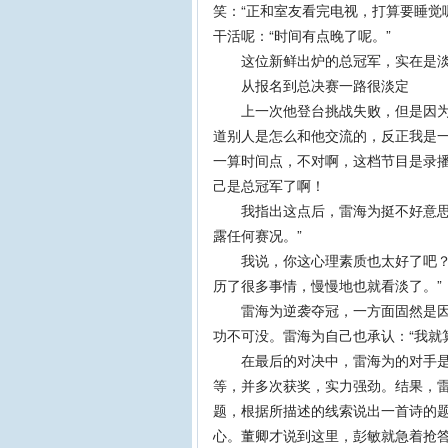
笑：“正和室友看完电视，打算要睡觉
干活呢：“时间有点晚了呢。”
这位新鲜出炉的总冠军，实在是淡
从报名到总决赛一路很淡定
上一次他登台挑战失败，但是因为“
道别人是怎么和他交流的，反正我是
一算时间点，不对啊，这档节目是录播
己是总冠军了啊！
我指出这点后，雷海为挺不好意思：
露任何赛况。”
我说，你这心理素质也太好了吧？是
历了很多事情，慢慢地也就看淡了。”
雷海为逆袭夺冠，一方面固然是因为
功不可没。雷海为自己也承认：“我就
在最后的对决中，雷海为的对手是
等，并多次获奖，实力强劲。结果，雷
题，根据所描述的线索说出一首诗的题
心。董卿才说到这里，彭敏就急着抢答