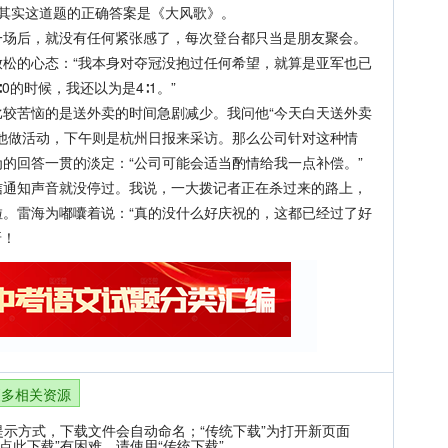
其实这道题的正确答案是《大风歌》。
后，就没有任何紧张感了，每次登台都只当是朋友聚会。
松的心态：“我本身对夺冠没抱过任何希望，就算是亚军也已
0的时候，我还以为是4∶1。”
苦恼的是送外卖的时间急剧减少。我问他“今天白天送外卖
他做活动，下午则是杭州日报来采访。那么公司针对这种情
的回答一贯的淡定：“公司可能会适当酌情给我一点补偿。”
知声音就没停过。我说，一大拨记者正在杀过来的路上，
。雷海为嘟囔着说：“真的没什么好庆祝的，这都已经过了好
呀！
更多相关资源
提示方式，下载文件会自动命名；“传统下载”为打开新页面
点此下载”有困难，请使用“传统下载”。