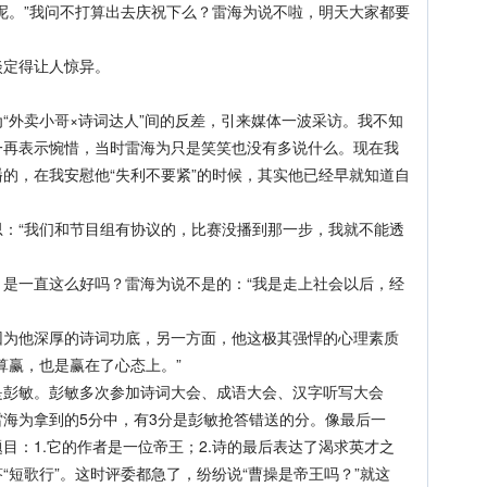
呢。”我问不打算出去庆祝下么？雷海为说不啦，明天大家都要
定得让人惊异。
外卖小哥×诗词达人”间的反差，引来媒体一波采访。我不知
一再表示惋惜，当时雷海为只是笑笑也没有多说什么。现在我
的，在我安慰他“失利不要紧”的时候，其实他已经早就知道自
“我们和节目组有协议的，比赛没播到那一步，我就不能透
一直这么好吗？雷海为说不是的：“我是走上社会以后，经
他深厚的诗词功底，另一方面，他这极其强悍的心理素质
算赢，也是赢在了心态上。”
彭敏。彭敏多次参加诗词大会、成语大会、汉字听写大会
海为拿到的5分中，有3分是彭敏抢答错送的分。像最后一
目：1.它的作者是一位帝王；2.诗的最后表达了渴求英才之
“短歌行”。这时评委都急了，纷纷说“曹操是帝王吗？”就这