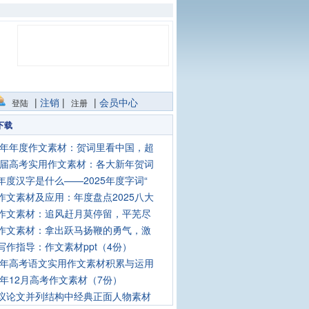
|
注销
|
|
会员中心
登陆
注册
下载
25年年度作文素材：贺词里看中国，超
26届高考实用作文素材：各大新年贺词
年度汉字是什么——2025年度字词“
作文素材及应用：年度盘点2025八大
作文素材：追风赶月莫停留，平芜尽
作文素材：拿出跃马扬鞭的勇气，激
写作指导：作文素材ppt（4份）
26年高考语文实用作文素材积累与运用
25年12月高考作文素材（7份）
议论文并列结构中经典正面人物素材