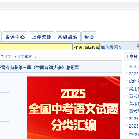
备课中心
上传资源
高级搜索
帮助
如何搜索？
中学作文
→
作文素材
→
本月
20
小哥雷海为获第三季《中国诗词大会》总冠军
20
你的
实用
高考
高考
高考
20
20
高考