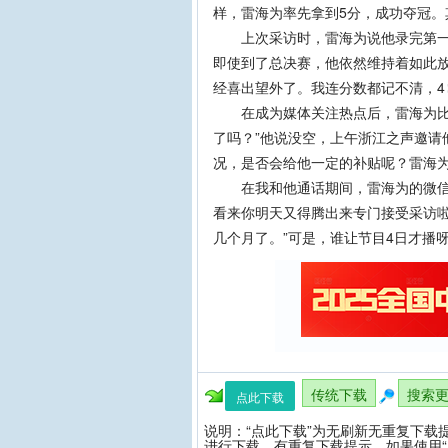
样，雷海为率先拿到5分，成功夺冠。
上次采访时，雷海为说他录完第一场
即使到了总决赛，他依然维持着如此放
经喜出望外了。我连分数都记不清，4∶
在成为媒体关注热点后，雷海为比较
了吗？”他说没空，上午浙江之声邀请
况，是否会给他一定的补贴呢？雷海为
在我和他通话期间，雷海为的微信通
看来你明天又得腾出来专门接受采访啦
几个月了。”可是，谁让节目4日才播
传统下载
搜索
点此下载
说明：“点此下载”为无刷新无重复下载
进行下载，有重复下载提示。如果使用“