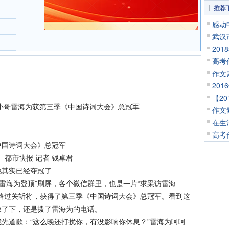
推荐
感动
武汉
20
高考
作文
20
【2
小哥雷海为获第三季《中国诗词大会》总冠军
作文
在生
高考
国诗词大会》总冠军
源： 都市快报 记者 钱卓君
其实已经夺冠了
雷海为登顶”刷屏，各个微信群里，也是一片“求采访雷海
路过关斩将，获得了第三季《中国诗词大会》总冠军。看到这
豫了下，还是拨了雷海为的电话。
道歉：“这么晚还打扰你，有没影响你休息？”雷海为呵呵