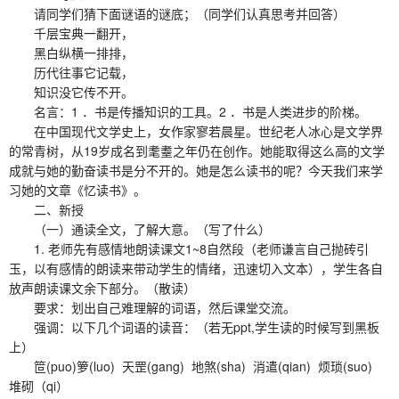
请同学们猜下面谜语的谜底；（同学们认真思考并回答）
千层宝典一翻开，
黑白纵横一排排，
历代往事它记载，
知识没它传不开。
名言：1 ．书是传播知识的工具。2 ．书是人类进步的阶梯。
在中国现代文学史上，女作家寥若晨星。世纪老人冰心是文学界
的常青树，从19岁成名到耄耋之年仍在创作。她能取得这么高的文学
成就与她的勤奋读书是分不开的。她是怎么读书的呢？今天我们来学
习她的文章《忆读书》。
二、新授
（一）通读全文，了解大意。（写了什么）
1. 老师先有感情地朗读课文1~8自然段（老师谦言自己抛砖引
玉，以有感情的朗读来带动学生的情绪，迅速切入文本），学生各自
放声朗读课文余下部分。（散读）
要求：划出自己难理解的词语，然后课堂交流。
强调：以下几个词语的读音：（若无ppt,学生读的时候写到黑板
上）
笸(puo)箩(luo) 天罡(gang) 地煞(sha) 消遣(qian) 烦琐(suo)
堆砌（qi）