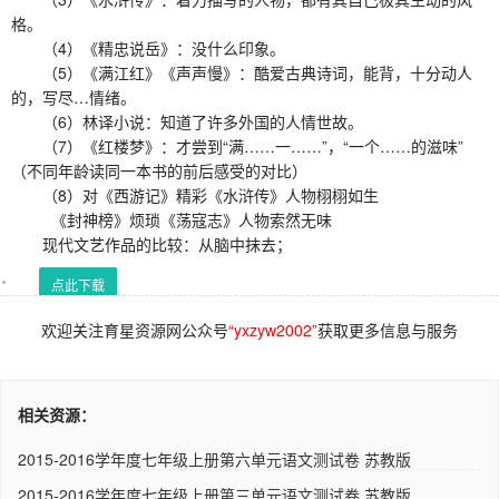
格。
（4）《精忠说岳》：没什么印象。
（5）《满江红》《声声慢》：酷爱古典诗词，能背，十分动人
的，写尽…情绪。
（6）林译小说：知道了许多外国的人情世故。
（7）《红楼梦》：才尝到“满……一……”，“一个……的滋味”
（不同年龄读同一本书的前后感受的对比）
（8）对《西游记》精彩《水浒传》人物栩栩如生
《封神榜》烦琐《荡寇志》人物索然无味
现代文艺作品的比较：从脑中抹去；
点此下载
欢迎关注育星资源网公众号
“yxzyw2002”
获取更多信息与服务
相关资源：
2015-2016学年度七年级上册第六单元语文测试卷 苏教版
2015-2016学年度七年级上册第三单元语文测试卷 苏教版