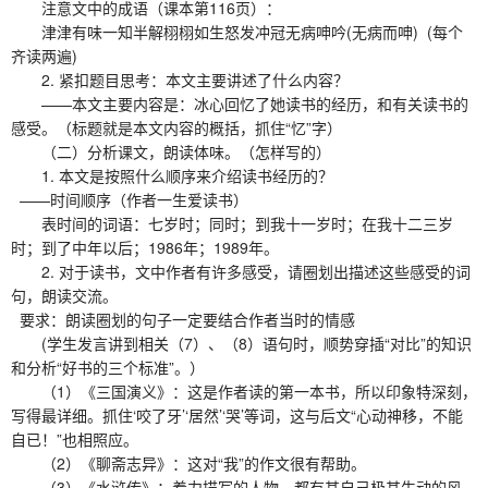
注意文中的成语（课本第116页）：
津津有味一知半解栩栩如生怒发冲冠无病呻吟(无病而呻) (每个
齐读两遍)
2. 紧扣题目思考：本文主要讲述了什么内容？
——本文主要内容是：冰心回忆了她读书的经历，和有关读书的
感受。（标题就是本文内容的概括，抓住“忆”字）
（二）分析课文，朗读体味。（怎样写的）
1. 本文是按照什么顺序来介绍读书经历的？
——时间顺序（作者一生爱读书）
表时间的词语：七岁时；同时；到我十一岁时；在我十二三岁
时；到了中年以后；1986年；1989年。
2. 对于读书，文中作者有许多感受，请圈划出描述这些感受的词
句，朗读交流。
要求：朗读圈划的句子一定要结合作者当时的情感
(学生发言讲到相关（7）、（8）语句时，顺势穿插“对比”的知识
和分析“好书的三个标准”。）
（1）《三国演义》：这是作者读的第一本书，所以印象特深刻，
写得最详细。抓住‘咬了牙’‘居然’‘哭’等词，这与后文“心动神移，不能
自已！”也相照应。
（2）《聊斋志异》：这对“我”的作文很有帮助。
（3）《水浒传》：着力描写的人物，都有其自己极其生动的风