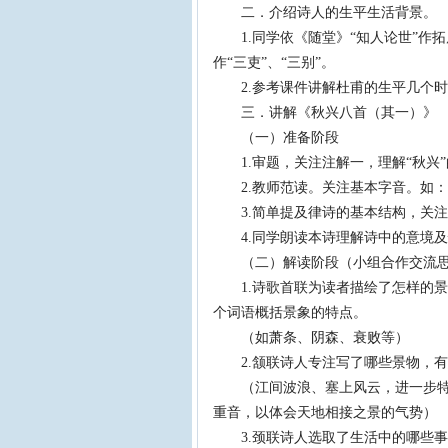
二．介绍诗人的生平生活背景。
1.同学依《随堂》“知人论世”作拓
作“三吏”、“三别”。
2.参考课件讲解杜甫的生平几个时
三．讲解《秋兴八首（其一）》
（一）准备阶段
1.审题，关注注解一，理解“秋兴”
2.教师范读。关注基本字音。如：
3.简单提及律诗的基本结构，关注
4.同学朗读本诗理解诗中的意境及
（二）解读阶段（小组合作交流思
1.诗歌首联为读者描绘了怎样的景
个词语概括景象的特点。
（如萧条、阴森、衰败等）
2.颔联诗人专注写了哪些景物，有
（江间波浪、塞上风云，进一步特写
重音，以体会天地相接之景的气势）
3.颈联诗人选取了生活中的哪些事