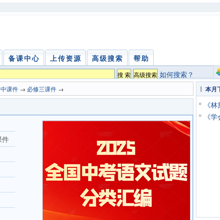
备课中心
上传资源
高级搜索
帮助
如何搜索？
高中课件
→
必修三课件
→
本月
《林
《学
课件