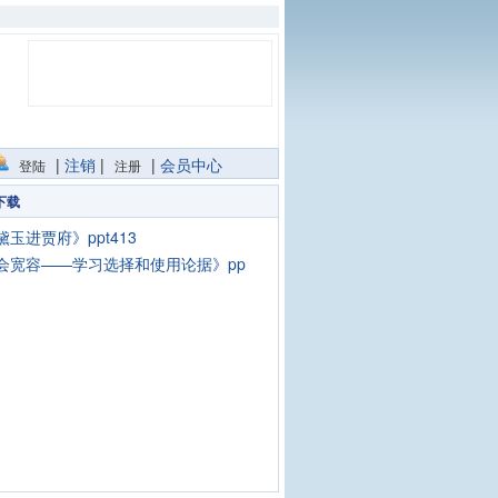
|
注销
|
|
会员中心
登陆
注册
下载
黛玉进贾府》ppt413
会宽容——学习选择和使用论据》pp