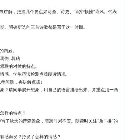
展讲解，把握几个要点如诗圣、诗史、“沉郁顿挫”诗风。代表
期。明确所选的三首诗歌都是写于这一时期。
的内涵。
凋伤 暮砧
颔联的对仗的特点。
情感。学生范读检测点拨朗读情况。
考问题，再讲解点拨）
象？请同学展开想象，用自己的语言描绘出来。并重点用一两
怎样的特点？
了秋天的萧森景象，暗寓时局不安。朗读时关注“兼”“接”的
有感而发？抒发了怎样的情感？