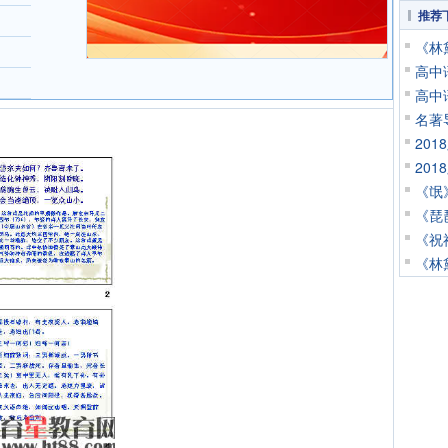
推荐
《林
高中
高中
名著
20
20
《氓
《琵琶
《祝福
《林