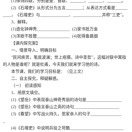
(1)律诗四联，分别是是：首联、_______、_______、_______。
(2)《石壕吏》从形式分为五言________；从表达方式看是______
____，《石壕吏》与______________、______________并称“三吏”。
3、解释。
(1)造化钟神秀________________ (2)家书抵万金
(3)浑欲不胜簪________________ (4)犹得备晨烟
【课内探究案】
一、情景导入，明确目标
“民间疾苦，笔底波澜；世上疮痍，诗中圣哲”，这幅对联中寓指
的人物是谁呢？就是杜甫，今天我们就来学习他的诗。
本节课，我们的学习目标是：（见上文）
二、自主探究，释疑解惑。
（一） 初读感知
1、用原文填空。
(1)《望岳》中表现泰山神奇秀丽的诗句是_________________
(2)《望岳》中极言泰山之高的诗句______________________
(3)《春望》中写战火持久，思家亲人的句子_______________
_
(4)《石壕吏》中说明兵役之苛酷__________________________