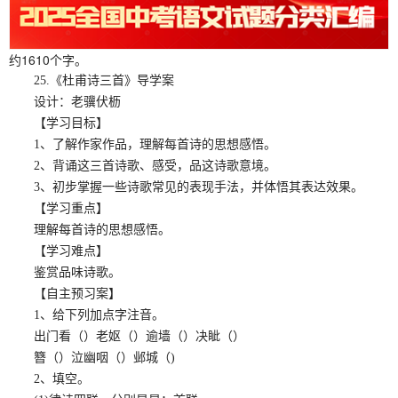
约1610个字。
25.《杜甫诗三首》导学案
设计：老骥伏枥
【学习目标】
1、了解作家作品，理解每首诗的思想感悟。
2、背诵这三首诗歌、感受，品这诗歌意境。
3、初步掌握一些诗歌常见的表现手法，并体悟其表达效果。
【学习重点】
理解每首诗的思想感悟。
【学习难点】
鉴赏品味诗歌。
【自主预习案】
1、给下列加点字注音。
出门看（）老妪（）逾墙（）决眦（）
簪（）泣幽咽（）邺城（)
2、填空。