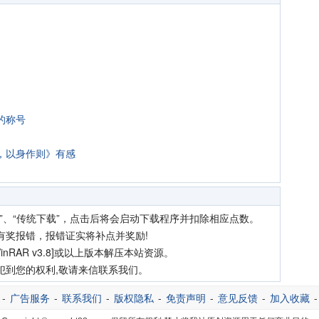
的称号
，以身作则》有感
”、“传统下载”，点击后将会启动下载程序并扣除相应点数。
有奖报错，报错证实将补点并奖励!
nRAR v3.8]或以上版本解压本站资源。
犯到您的权利,敬请来信联系我们。
-
广告服务
-
联系我们
-
版权隐私
-
免责声明
-
意见反馈
-
加入收藏