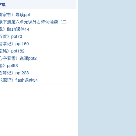
下载
雷家书》导读ppt
级下册第六单元课外古诗词诵读（二
》flash课件14
首》ppt70
亭记》ppt160
铭》ppt182
心亭看雪》说课ppt2
》ppt93
潭记》ppt223
源记》flash课件34