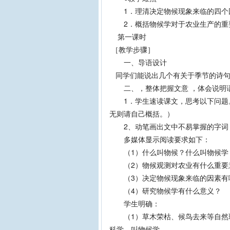
1．理清决定物候现象来临的四个
2．概括物候学对于农业生产的重
第一课时
［教学步骤］
一、导语设计
同学们能说出几个有关于季节的诗句
二、，整体把握文意 ，体会说明
1．学生速读课文，思考以下问题。
无则请自己概括。）
2、动笔画出文中不易掌握的字词
多媒体显示阅读要求如下：
（1）什么叫物候？什么叫物候学
（2）物候观测对农业有什么重要
（3）决定物候现象来临的因素
（4）研究物候学有什么意义？
学生明确：
（1）草木荣枯、候鸟去来等自然现
科学，叫物候学。