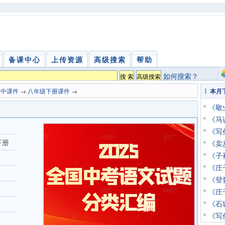
备课中心
上传资源
高级搜索
帮助
如何搜索？
初中课件
→
八年级下册课件
→
本月
《敬业
《马说
《写
下册
《卖炭
《子衿
《庄子
《登勃
《庄子
《石壕
《写