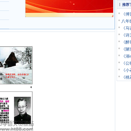
推荐
《傅
八年
《马说
《诗五
《醉翁
《陋室
《湖
《公输
《小石
《桃花