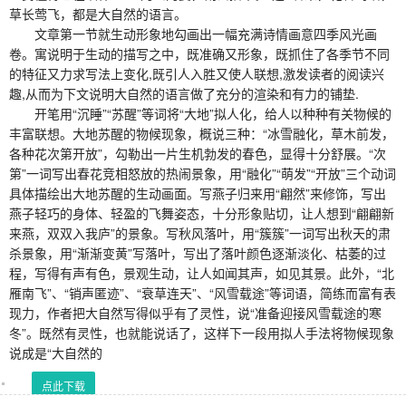
草长莺飞，都是大自然的语言。
文章第一节就生动形象地勾画出一幅充满诗情画意四季风光画
卷。寓说明于生动的描写之中，既准确又形象，既抓住了各季节不同
的特征又力求写法上变化,既引人入胜又使人联想,激发读者的阅读兴
趣,从而为下文说明大自然的语言做了充分的渲染和有力的铺垫.
开笔用“沉睡”“苏醒”等词将“大地”拟人化，给人以种种有关物候的
丰富联想。大地苏醒的物候现象，概说三种：“冰雪融化，草木前发，
各种花次第开放”，勾勒出一片生机勃发的春色，显得十分舒展。“次
第”一词写出春花竞相怒放的热闹景象，用“融化”“萌发”“开放”三个动词
具体描绘出大地苏醒的生动画面。写燕子归来用“翩然”来修饰，写出
燕子轻巧的身体、轻盈的飞舞姿态，十分形象贴切，让人想到“翩翩新
来燕，双双入我庐”的景象。写秋风落叶，用“簇簇”一词写出秋天的肃
杀景象，用“渐渐变黄”写落叶，写出了落叶颜色逐渐淡化、枯萎的过
程，写得有声有色，景观生动，让人如闻其声，如见其景。此外，“北
雁南飞”、“销声匿迹”、“衰草连天”、“风雪载途”等词语，简练而富有表
现力，作者把大自然写得似乎有了灵性，说“准备迎接风雪载途的寒
冬”。既然有灵性，也就能说话了，这样下一段用拟人手法将物候现象
说成是“大自然的
点此下载