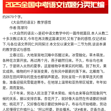
约2670个字。
《大自然的语言》教学感悟
作者:陈翠玲
<<大自然的语言>>是初中语文教学中的一篇传统篇目,本人从教二
十多次教过本文,今年在再次教这篇课文时,又有了新的感悟,仅记述如
下,与各位语文界同仁共同探讨.本文仅以课文第一二节为例,谈谈本课
的教学尝试与感悟.
立春过后，大地渐渐地沉睡中苏醒过来。冰雪融化，草木萌发，
各种花次第开放。再过两个月，燕子翩然归来。不久，布谷鸟也来
了。于是转入炎热的夏季，这是植物孕育果实的时期。到了秋天，果
实成熟，植物的叶子渐渐变黄，在秋风中簌簌的落下来。北雁南飞，
活跃在田间草际的昆虫也都销声匿迹。到处呈现一片衰草连天的景
象，准备迎接风雪载途寒冬。在地球上温带和亚热带区域里，年年如
是，周而复始。
几千年来，劳动人民注意了草木荣枯、候鸟去来等自然现象同气
候的关系，据以安排农事。杏花开了，就好像大自然在传语要赶快耕
地；桃花开了，又好像在暗示要赶快种谷子。布谷鸟开始唱歌，劳动
人民懂得它在唱什么：“阿公阿婆，割去播禾。”这#者来，花香鸟语，