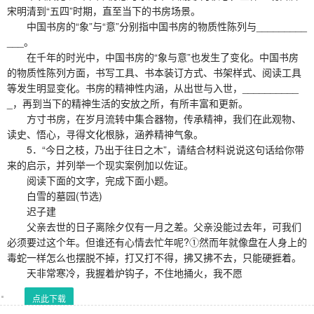
宋明清到“五四”时期，直至当下的书房场景。
中国书房的“象”与“意”分别指中国书房的物质性陈列与_________
___。
在千年的时光中，中国书房的“象与意”也发生了变化。中国书房
的物质性陈列方面，书写工具、书本装订方式、书架样式、阅读工具
等发生明显变化。书房的精神性内涵，从出世与入世，__________
_，再到当下的精神生活的安放之所，有所丰富和更新。
方寸书房，在岁月流转中集合器物，传承精神，我们在此观物、
读史、悟心，寻得文化根脉，涵养精神气象。
5．“今日之枝，乃出于往日之木”，请结合材料说说这句话给你带
来的启示，并列举一个现实案例加以佐证。
阅读下面的文字，完成下面小题。
白雪的墓园(节选)
迟子建
父亲去世的日子离除夕仅有一月之差。父亲没能过去年，可我们
必须要过这个年。但谁还有心情去忙年呢?①然而年就像盘在人身上的
毒蛇一样怎么也摆脱不掉，打又打不得，拂又拂不去，只能硬捱着。
天非常寒冷，我握着炉钩子，不住地捅火，我不愿
点此下载