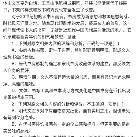
体由文言变为白话，工具由毛笔换成钢笔，洋装书渐渐替代了线装
书，书架的样式和放书的方式也完全发生了改变。
对于20世纪初的读书人而言，书房成为新思想和救国思想萌芽、
时代风云汇聚之地。随着现代印刷术的发展，报章杂志的普及，这一
间间现代读书人的书房，无疑是近现代中国思想最为活跃的地方。它
们承载着新青年们的朝气与梦想，见证
1．下列对原文相关内容的理解和分析，正确的一项是( )
A．书房古称书斋，诞生于东晋，其雏形延续到明清，形成文人
理想书斋的模板。
B．唐代书房形制的确定和宋代书房收藏体系的建立，都反映文
人自身的爱好。
C．明清时期，文人不仅建造大量的书房，而且有意识地追求明
净、高雅的趣味。
D．文体、书写工具和书本装订方式变化是中国书房在近代出现
变革的根本原因。
2．下列对原文相关内容的分析和评价，不正确的一项是( )
A．明代文震亨对书房器物讲究细化，虽有实用之用，但也未免
有苛刻过分之处。
B．古代书斋装饰书画有一定的仪式感和标准，但更重要的是审
美品味的高雅。