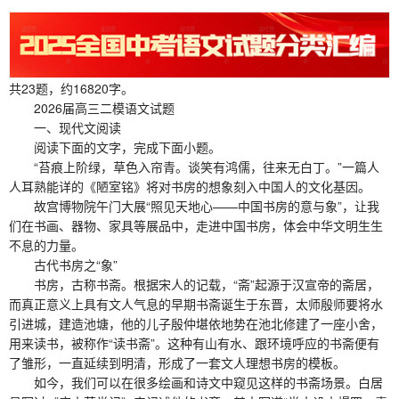
共23题，约16820字。
2026届高三二模语文试题
一、现代文阅读
阅读下面的文字，完成下面小题。
“苔痕上阶绿，草色入帘青。谈笑有鸿儒，往来无白丁。”一篇人
人耳熟能详的《陋室铭》将对书房的想象刻入中国人的文化基因。
故宫博物院午门大展“照见天地心——中国书房的意与象”，让我
们在书画、器物、家具等展品中，走进中国书房，体会中华文明生生
不息的力量。
古代书房之“象”
书房，古称书斋。根据宋人的记载，“斋”起源于汉宣帝的斋居，
而真正意义上具有文人气息的早期书斋诞生于东晋，太师殷师要将水
引进城，建造池塘，他的儿子殷仲堪依地势在池北修建了一座小舍，
用来读书，被称作“读书斋”。这种有山有水、跟环境呼应的书斋便有
了雏形，一直延续到明清，形成了一套文人理想书房的模板。
如今，我们可以在很多绘画和诗文中窥见这样的书斋场景。白居