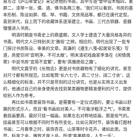
易写过《庐山草堂记》来记述他的书斋，其中写道“堂中设木榻四，素
屏二，漆琴一张，儒、道、佛书各两三卷。”我们可以看到，书房的基
本形制、陈设如屏、榻、琴、书籍、文房用品等，都已在唐代定型。
直到宋代，自上而下的收藏体系逐渐建立，书画、三代古铜器、瓷器
慢慢进入书房。
明清时期是书斋史上的鼎盛期，文人学士建造了大量风格各异的
书斋。明代文人已特别关注“雅俗”之辨。相应的，明代出现了一批专
门探讨书房陈设、审美的文章。高濂的《遵生八笺•起居安乐笺》写
道，房屋空间“宜明净，不可太敞”。明末清初戏曲家李渔在《闲情偶
寄》中说书房“宜简不宜繁”，要有“高雅绝俗之趣”。
明代文震亨的《长物志》更是对书房器物有了细化的讲究，甚至
对尺寸都有所规范。比如笔筒“长六七寸，高二寸分，阔二寸余”，这
么精细化的标准，并不只是苛刻的过分讲究，也是从实用主义出发
的，他通过自己的亲身使用去找到某类器物更精准便利的尺寸，提供
给别人作为参考。
再比如书斋里装饰书画，是需要有一定仪式感的，要让书画以舒
展的形式示人，而且“看书画如对美人，不可毫涉粗浮之气”。书斋里
悬挂画要高，最好只挂一幅画，如果左右对称地挂画，那是俗气的。
挂画甚至可以根据不同时节有所变化，比如元宵时节，装饰看灯题材
书画；二月春季之时，装饰杏花、山茶等时令花卉，诸如此类。当
然，标准之余，雅致才是上品，所谓“笔墨精良，人生一乐”。