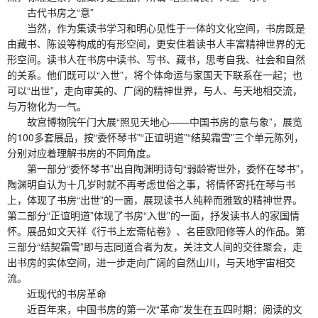
古代书房之“意”
当然，作为集读书学习和明心见性于一体的文化空间，书房既是
由藏书、陈设等构成的有形空间，更安住着读书人丰富精神世界的无
形空间。读书人在书房中读书、写书、藏书，思考自我、社会和自然
的关系。他们既可以“入世”，将个体命运与家国天下联系在一起；也
可以“出世”，走向审美的、广阔的精神世界，与人、与天地相交流，
与万物化为一气。
故宫博物院午门大展“照见天地心——中国书房的意与象”，展览
的100多套展品，按“委怀琴书”“正谊明道”“结契霜雪”三个单元陈列，
分别对应着理解书房的不同角度。
第一部分“委怀琴书”出自陶渊明诗句“弱龄寄世外，委怀在琴书”，
陶渊明自认为十几岁时就不再考虑世俗之事，将情怀寄托在琴与书
上，体现了书房“出世”的一面，展现读书人纯粹而雅致的精神世界。
第二部分“正谊明道”体现了书房“入世”的一面，抒发读书人的家国情
怀。展品如文天祥《行书上宏斋帖卷》、名臣欧阳修等人的作品。第
三部分“结契霜雪”即与志同道合者为友，关注文人间的交往聚会，走
出书房的实体空间，进一步走向广阔的自然山川，与天地宇宙相交
流。
近现代的书房革命
近百年来，中国书房的第一次“革命”发生在五四时期：阅读的文