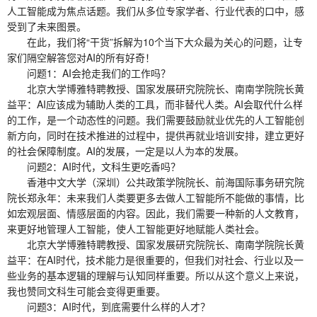
人工智能成为焦点话题。我们从多位专家学者、行业代表的口中，感
受到了未来图景。
在此，我们将“干货”拆解为10个当下大众最为关心的问题，让专
家们隔空解答您对AI的所有好奇！
问题1：AI会抢走我们的工作吗？
北京大学博雅特聘教授、国家发展研究院院长、南南学院院长黄
益平：AI应该成为辅助人类的工具，而非替代人类。AI会取代什么样
的工作，是一个动态性的问题。我们需要鼓励就业优先的人工智能创
新方向，同时在技术推进的过程中，提供再就业培训安排，建立更好
的社会保障制度。AI的发展，一定是以人为本的发展。
问题2：AI时代，文科生更吃香吗？
香港中文大学（深圳）公共政策学院院长、前海国际事务研究院
院长郑永年：未来我们人类要更多去做人工智能所不能做的事情，比
如宏观层面、情感层面的内容。因此，我们需要一种新的人文教育，
来更好地管理人工智能，使人工智能更好地赋能人类社会。
北京大学博雅特聘教授、国家发展研究院院长、南南学院院长黄
益平：在AI时代，技术能力是很重要的，但我们对社会、行业以及一
些业务的基本逻辑的理解与认知同样重要。所以从这个意义上来说，
我也赞同文科生可能会变得更重要。
问题3：AI时代，到底需要什么样的人才？