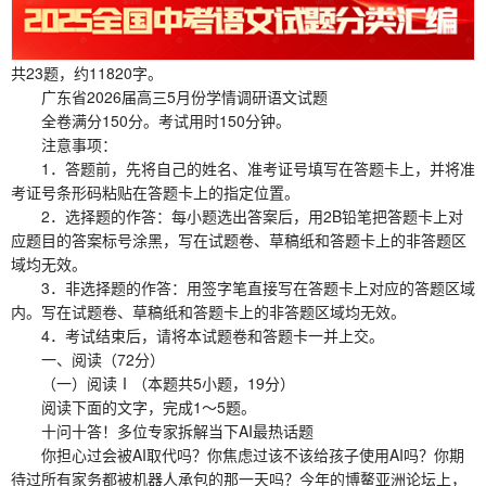
共23题，约11820字。
广东省2026届高三5月份学情调研语文试题
全卷满分150分。考试用时150分钟。
注意事项：
1．答题前，先将自己的姓名、准考证号填写在答题卡上，并将准
考证号条形码粘贴在答题卡上的指定位置。
2．选择题的作答：每小题选出答案后，用2B铅笔把答题卡上对
应题目的答案标号涂黑，写在试题卷、草稿纸和答题卡上的非答题区
域均无效。
3．非选择题的作答：用签字笔直接写在答题卡上对应的答题区域
内。写在试题卷、草稿纸和答题卡上的非答题区域均无效。
4．考试结束后，请将本试题卷和答题卡一并上交。
一、阅读（72分）
（一）阅读Ⅰ（本题共5小题，19分）
阅读下面的文字，完成1～5题。
十问十答！多位专家拆解当下AI最热话题
你担心过会被AI取代吗？你焦虑过该不该给孩子使用AI吗？你期
待过所有家务都被机器人承包的那一天吗？今年的博鳌亚洲论坛上，