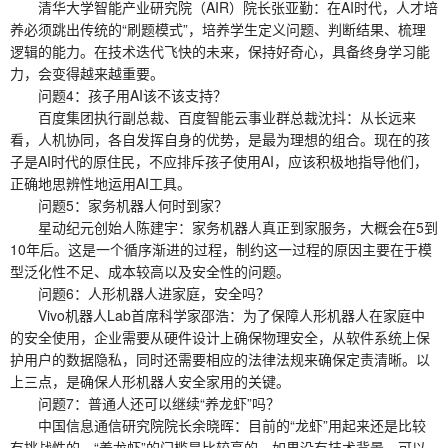
清华大学智能产业研究院（AIR）院长张亚勤：在AI时代，人才培
养必须跳出传统的“刷题模式”，培养学生定义问题、判断结果、梳理
逻辑的能力。在技术迭代飞快的未来，保持好奇心，具备终身学习能
力，会变得越来越重要。
问题4：孩子用AI该不该支持？
百度集团执行副总裁、百度智能云事业群总裁沈抖：从长远来
看，人机协同，各自发挥自身的优势，是最为理想的组合。现在的孩
子是AI时代的原住民，不应排斥孩子使用AI，应该积极地指导他们，
正确地思辨性地运用AI工具。
问题5：家务机器人何时到家？
星动纪元创始人陈建宇：家务机器人真正到家服务，大概会在5到
10年后。这是一个循序渐进的过程，制约这一过程的原因主要在于模
型泛化性不足、成本较高以及安全性的问题。
问题6：人形机器人进家庭，安全吗？
Vivo机器人Lab首席科学家邵浩：为了保障人形机器人在家庭中
的安全使用，企业需要从硬件设计上确保物理安全，从软件系统上保
护用户的数据隐私，同时还需要相应的法律法规来确保定责清晰。以
上三点，是确保人形机器人安全家用的关键。
问题7：普通人还可以继续“养龙虾”吗？
中国信息通信研究院院长余晓晖：目前的“龙虾”用起来还是比较
有挑战性的，“养龙虾”的门槛是比较高的。如果没有技术背景，可以