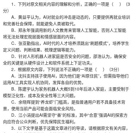
1．下列对原文相关内容的理解和分析，正确的一项是（ ）（3
分）
A．黄益平认为，AI对就业的冲击是动态的，只要提供再就业培训
和完善社会保障，就能避免人类被取代。
B．郑永年强调用新的人文教育来管理人工智能，否则人工智能
将无法处理宏观层面和情感层面的内容。
C．张亚勤指出，AI时代的人才培养须跳出“刷题模式”，培养学生
定义问题、判断结果、梳理逻辑等能力。
D．针对人形机器人进家庭是否安全的问题，邵浩认为，确保安
全的关键是从硬件设计上和软件系统上下足功夫。
2．根据原文内容，下列说法不正确的一项是（ ）（3分）
A．沈抖支持孩子使用AI，因为他们是“AI原住民”，但需指导他们
运用AI工具实现人机协同，发挥各自的优势。
B．陈建宇认为家务机器人大概5到10年后进入家庭，主要受制于
模型泛化性、成本及安全性等三大问题。
C．余晓晖提到“养龙虾”门槛高，是指普通用户若不具备技术背
景，使用当前产品可能会面临安全风险。
D．江小涓提出AI需坚守“善”的标准，其中“合意”强调AI的探索方
向应符合公众判断，优先保障民生福利。
3．以下文字是基于这篇文章进行的导读，请根据原文有关内容，