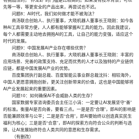
先等一等，等更安全的产品出来，再尝试也不迟。
问题8：AI时代，我们如何做才能不被淘汰？
商汤联合创始人、执行董事，大晓机器人董事长王晓刚：如今各
种AI工具非常方便，人人都有能够掌握AI工具的能力。因此我建议，
每个人都需要主动地去拥抱AI的工具，让自己的能力变强，适应这个
时代的发展。
问题9：中国发展AI产业存在哪些优势？
商汤联合创始人、执行董事，大晓机器人董事长王晓刚：丰富的
应用场景、完善的政策支持、充足而优秀的人才以及独特的产业链供
应链，都是中国发展AI产业的优势。
百度集团执行副总裁、百度智能云事业群总裁沈抖：相较海外，
中国人更愿意拥抱创新，更关注创新带来的价值，这也是中国能够将
AI产业发展起来的重要因素。
问题10：如何确保AI不会威胁人类的生存？
国家数据专家咨询委员会主任江小涓：一定要让AI发展坚守“善”
的标准。衡量AI是否向善，要看三点。一是是否“合理”，即AI的影响是
否能兼顾效率与公平；二是是否“合用”，即AI要始终以创造真实民生
福利为核心；三是是否“合意”，即AI的探索方向符合公众的判断与选
择，让AI发展始终符合人类共同的意愿和生存需求。
（有删改）