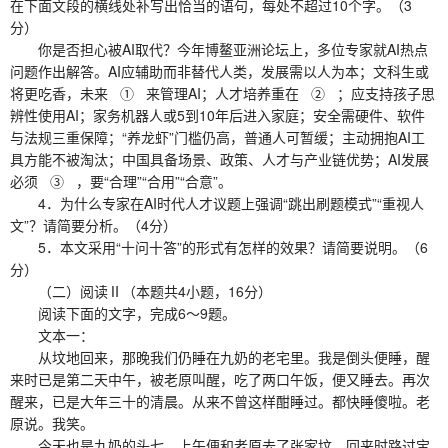
在下面文段的横线处补写出恰当的语句，每处不超过10个字。（3
分）
你是否担心被AI取代？今年博鳌亚洲论坛上，多位专家就AI热点
问题作出解答。AI应辅助而非替代人类，发展需以人为本；文科生或
将更吃香，未来 ① 来管理AI；人才培养重在 ② ；应支持孩子思
辨性使用AI；家务机器人或5到10年后进入家庭；安全需硬件、软件
与法规三重保障；“养龙虾”门槛仍高，普通人可暂缓；主动拥抱AI工
具方能不被淘汰；中国具备场景、政策、人才与产业链优势；AI发展
必须 ③ ，要“合理”“合用”“合意”。
4．为什么专家在AI时代人才议题上强调“跳出刷题模式”“重视人
文”？请简要分析。（4分）
5．本文采用“十问十答”的形式有怎样的效果？请简要说明。（6
分）
（二）阅读Ⅱ（本题共4小题，16分）
阅读下面的文字，完成6～9题。
文本一：
从坟地回来，那晚我们仍睡在九奶的老宅里。我是倒头便睡，醒
来时已是第二天中午，被老原叫醒，吃了两口午饭，便又睡去。再次
醒来，已是大年三十的清晨。从来不曾这样酣睡过。都快睡傻啦。老
原说。我笑。
今天也是九奶的头七，上午便和老原去了张家坟。回来时路过宝