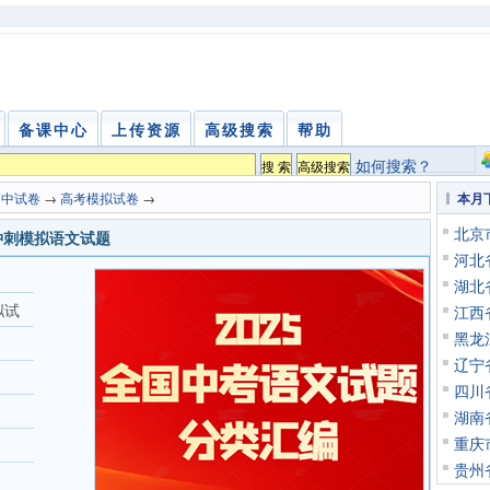
备课中心
上传资源
高级搜索
帮助
如何搜索？
高中试卷
→
高考模拟试卷
→
本月
北京
冲刺模拟语文试题
河北
湖北
拟试
江西
黑龙
辽宁
四川
湖南
重庆
贵州