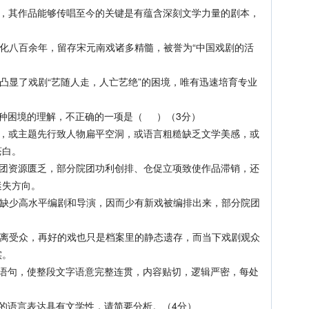
其作品能够传唱至今的关键是有蕴含深刻文学力量的剧本，
八百余年，留存宋元南戏诸多精髓，被誉为“中国戏剧的活
。
显了戏剧“艺随人走，人亡艺绝”的困境，唯有迅速培育专业
困境的理解，不正确的一项是（ ）（3分）
或主题先行致人物扁平空洞，或语言粗糙缺乏文学美感，或
苍白。
资源匮乏，部分院团功利创排、仓促立项致使作品滞销，还
迷失方向。
少高水平编剧和导演，因而少有新戏被编排出来，部分院团
受众，再好的戏也只是档案里的静态遗存，而当下戏剧观众
实。
句，使整段文字语意完整连贯，内容贴切，逻辑严密，每处
语言表达具有文学性，请简要分析。（4分）