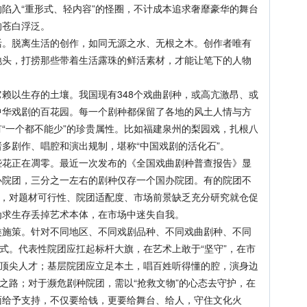
陷入“重形式、轻内容”的怪圈，不计成本追求奢靡豪华的舞台
的苍白浮泛。
脱离生活的创作，如同无源之水、无根之木。创作者唯有
地头，打捞那些带着生活露珠的鲜活素材，才能让笔下的人物
以生存的土壤。我国现有348个戏曲剧种，或高亢激昂、或
中华戏剧的百花园。每一个剧种都保留了各地的风土人情与方
“一个都不能少”的珍贵属性。比如福建泉州的梨园戏，扎根八
多剧作、唱腔和演出规制，堪称“中国戏剧的活化石”。
正在凋零。最近一次发布的《全国戏曲剧种普查报告》显
办院团，三分之一左右的剧种仅存一个国办院团。有的院团不
目，对题材可行性、院团适配度、市场前景缺乏充分研究就仓促
为求生存丢掉艺术本体，在市场中迷失自我。
策。针对不同地区、不同戏剧品种、不同戏曲剧种、不同
模式。代表性院团应扛起标杆大旗，在艺术上敢于“坚守”，在市
育顶尖人才；基层院团应立足本土，唱百姓听得懂的腔，演身边
展之路；对于濒危剧种院团，需以“抢救文物”的心态去守护，在
面给予支持，不仅要给钱，更要给舞台、给人，守住文化火