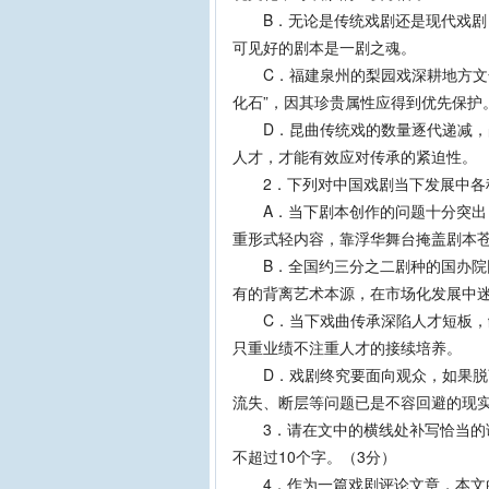
B．无论是传统戏剧还是现代戏剧，
可见好的剧本是一剧之魂。
C．福建泉州的梨园戏深耕地方文化
化石”，因其珍贵属性应得到优先保护
D．昆曲传统戏的数量逐代递减，凸
人才，才能有效应对传承的紧迫性。
2．下列对中国戏剧当下发展中各种
A．当下剧本创作的问题十分突出，
重形式轻内容，靠浮华舞台掩盖剧本
B．全国约三分之二剧种的国办院团
有的背离艺术本源，在市场化发展中
C．当下戏曲传承深陷人才短板，缺
只重业绩不注重人才的接续培养。
D．戏剧终究要面向观众，如果脱离
流失、断层等问题已是不容回避的现
3．请在文中的横线处补写恰当的语
不超过10个字。（3分）
4．作为一篇戏剧评论文章，本文的