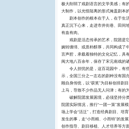
极大削弱了戏剧语言的文学美感；有的
大制作，以光怪陆离的形式掩盖剧本
剧本创作的根本在于人，在于生活。
真正沉下心来，走进市井街巷、田间
有血有肉。
戏剧是活态传承的艺术，院团是它赖
婉转缠绵、或质朴醇厚，共同构成了
言声腔，承载着独特的文化记忆，具有
闽大地八百余年，保存了宋元南戏的诸
令人担忧的是，这百花园中，有些花
示，全国三分之一左右的剧种没有国
顾自身传统，以“获奖”为目标创排剧
上马，导致不少作品无人问津；有的
破解院团发展困境，必须坚持分类施
院团实际情况，推行“一团一策”发展
场上学会“活泛”，打造经典剧目、培
发生的事，走“小而精、小而特”的发
创作指导、剧目移植、人才培养等方