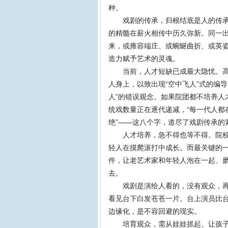
种。
戏剧的传承，归根结底是人的传承。
的精髓在薪火相传中历久弥新。同一出
来，或雍容端庄、或蜿蜒曲折、或英
造力赋予艺术的灵魂。
当前，人才短缺已成最大隐忧。高水
人身上，以致出现“空中飞人”式的编
人”的错误观念。如果院团都不培养人
统戏数量正在逐代递减，“每一代人都
绝”——这八个字，道尽了戏剧传承的
人才培养，急不得也等不得。院校要
轻人在摸爬滚打中成长。而最关键的一
件，让老艺术家和年轻人泡在一起、磨
去。
戏剧是演给人看的，没有观众，再好
看见台下白发苍苍一片。台上演员比
边缘化，是不容回避的现实。
培育观众，需从娃娃抓起。让孩子从