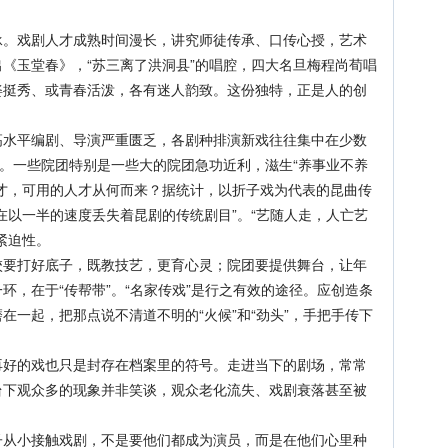
戏剧人才成熟时间漫长，讲究师徒传承、口传心授，艺术
《玉堂春》，“苏三离了洪洞县”的唱腔，四大名旦梅程尚荀唱
姿挺秀、或青春活泼，各有迷人韵致。这份独特，正是人的创
平编剧、导演严重匮乏，各剧种排演新戏往往集中在少数
导。一些院团特别是一些大的院团急功近利，滋生“养事业不养
才，可用的人才从何而来？据统计，以折子戏为代表的昆曲传
在以一半的速度丢失着昆剧的传统剧目”。“艺随人走，人亡艺
紧迫性。
打好底子，既教技艺，更育心灵；院团要提供舞台，让年
环，在于“传帮带”。“名家传戏”是行之有效的途径。应创造条
在一起，把那点说不清道不明的“火候”和“劲头”，手把手传下
的戏也只是封存在档案里的符号。走进当下的剧场，常常
台下观众多的现象并非笑谈，观众老化流失、戏剧衰落甚至被
小接触戏剧，不是要他们都成为演员，而是在他们心里种