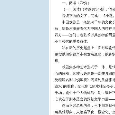
一、阅读（72分）
（一）阅读Ⅰ（本题共5小题，19
阅读下面的文字，完成1～5小题
中国戏剧是一条流淌千年的文化长
放，这条河滋养着亿万中国人的精神
四方——这门古老艺术以其独特的写
不可替代的重要载体。
站在新的历史起点上，面对戏剧传承
更需以现实视角审视发展瓶颈，以务
机。
戏剧集多种艺术形式于一体，是“角儿
心的好戏，其核心必然是一部兼具思
统程派名剧《锁麟囊》既简约又舒张地
逝水”的唱腔，变化翻飞的水袖至今令
千场，剧中十个人物鲜活生动，银环
心就在于剧本蕴含的深刻文学力量—
然而不容忽视的是，当下剧本创作领
角英雄形象，人物扁平化、概念化、