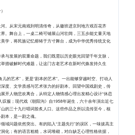
分）
。
河。从宋元南戏到明清传奇，从徽班进京到地方戏百花齐
世界。舞台上，一桌二椅可铺展山河壮阔，三五步能丈量天地
意美学，将民族记忆熔铸于方寸舞台，成为中华优秀传统文化
与发展的双重命题，我们既需以历史眼光回望千年文脉，
实举措破解时代难题，让这门古老艺术在新时代焕发持久生
的艺术”，更是“剧本的艺术”。一出能够穿越时空、打动人
想深度、文学质感与艺术张力的好剧本。回望中国戏剧史，传
展开人物悲欢离合，从特定人物情感心理出发精心设计“休恋
人叹服；现代戏《朝阳沟》自1958年诞生，六十余年演出近七
下山的三十九行唱词脍炙人口。这些作品之所以流传至今，核
—剧本，是一剧之魂。
域问题依然突出。有的陷入“主题先行”的误区，一味拔高主
空洞化；有的语言粗糙，水词堆砌，对白缺乏心理性格依据，