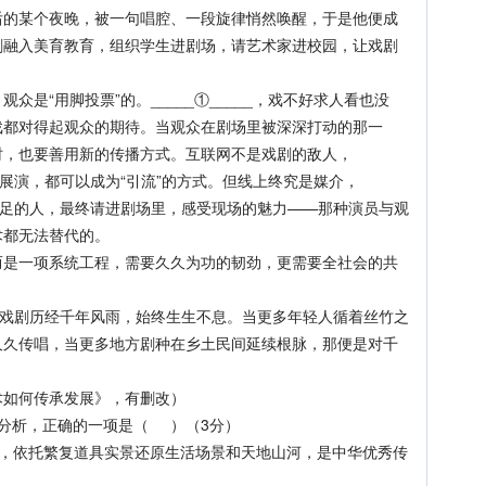
后的某个夜晚，被一句唱腔、一段旋律悄然唤醒，于是他便成
剧融入美育教育，组织学生进剧场，请艺术家进校园，让戏剧
“用脚投票”的。_____①_____，戏不好求人看也没
戏都对得起观众的期待。当观众在剧场里被深深打动的那一
时，也要善用新的传播方式。互联网不是戏剧的敌人，
云端展演，都可以成为“引流”的方式。但线上终究是媒介，
幕前驻足的人，最终请进剧场里，感受现场的魅力——那种演员与观
术都无法替代的。
一项系统工程，需要久久为功的韧劲，更需要全社会的共
戏剧历经千年风雨，始终生生不息。当更多年轻人循着丝竹之
久久传唱，当更多地方剧种在乡土民间延续根脉，那便是对千
如何传承发展》，有删改）
分析，正确的一项是（ ）（3分）
依托繁复道具实景还原生活场景和天地山河，是中华优秀传