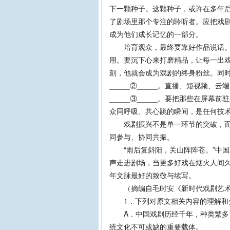
下一颗种子。这颗种子，或许在多年
了剧场里那个专注的聆听者。应把戏
成为他们成长记忆的一部分。
培育观众，最终要靠好作品说话。观众是
用。要沉下心来打磨精品，让每一出
刻，他就会成为戏剧的终身粉丝。同
_____②_____。直播、短视频、
_____③_____。要把那些在屏
众同呼吸、共心跳的瞬间，是任何技
戏剧振兴不是单一环节的突破，而是
同参与、协同共振。
“雨后复斜阳，关山阵阵苍。”中国
声走进剧场，当更多好戏在烟火人间
年文脉最好的致敬与续写。
（摘编自毛时安《新时代戏剧艺术
1．下列对原文相关内容的理解和
A．中国戏剧历经千年，种类繁多，
统文化不可或缺的重要载体。