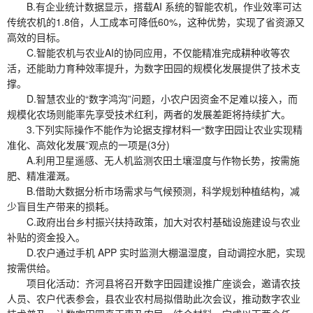
B.有企业统计数据显示，搭载AI 系统的智能农机，作业效率可达
传统农机的1.8倍，人工成本可降低60%，这种优势，实现了省资源又
高效的目标。
C.智能农机与农业AI的协同应用，不仅能精准完成耕种收等农
活，还能助力育种效率提升，为数字田园的规模化发展提供了技术支
撑。
D.智慧农业的“数字鸿沟”问题，小农户因资金不足难以接入，而
规模化农场则能率先享受技术红利，两者的发展差距将持续扩大。
3.下列实际操作不能作为论据支撑材料一“数字田园让农业实现精
准化、高效化发展”观点的一项是(3分)
A.利用卫星遥感、无人机监测农田土壤湿度与作物长势，按需施
肥、精准灌溉。
B.借助大数据分析市场需求与气候预测，科学规划种植结构，减
少盲目生产带来的损耗。
C.政府出台乡村振兴扶持政策，加大对农村基础设施建设与农业
补贴的资金投入。
D.农户通过手机 APP 实时监测大棚温湿度，自动调控水肥，实现
按需供给。
项目化活动：齐河县将召开数字田园建设推广座谈会，邀请农技
人员、农户代表参会，县农业农村局拟借助此次会议，推动数字农业