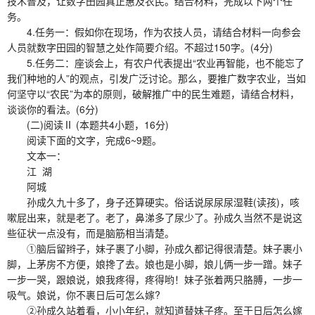
技术普及，让数字田园真正惠及农民。结合材料，完成以下两个任
务。
4.任务一：假如你在现场，作为农技人员，请结合材料一向参会
人员就数字田园的智慧之处作简要介绍。不超过150字。(4分)
5.任务二：座谈会上，有农户代表提出“农业再智能，也不能忘了
我们种地的人”的观点，引发广泛讨论。那么，要推广数字农业，当如
何坚守以“农民”为本的原则，破解推广中的民生难题，请结合材料，
谈谈你的看法。(6分)
(二)阅读Ⅱ (本题共4小题，16分)
阅读下面的文字，完成6~9题。
文本一：
江 湖
阿城
孙成久九十多了，身子还算硬实。俗话说尿尿尿湿鞋(读孩)，咳
嗽屁出来，就是老了。老了，鼻涕多了尿少了。孙成久当然不是说这
些征状一点没有，而是脑筋相当清楚。
①脑后留辫子，妹子裹了小脚，孙成久都记得很清楚。妹子裹小
脚，上茅房不方便，娘搀了去。娘也是小脚，娘儿俩一步一蹭。妹子
一步一哭，跟娘说，娘我疼得，疼得哟！妹子张着两只胳膊，一步一
吸气。娘说，你不裹日后可怎么嫁?
②孙成久站着看，小小年纪，就知道替妹子疼。至于日后怎么嫁