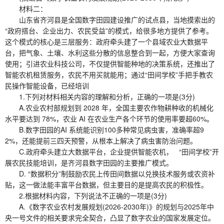
材料二：
山东省齐河县是全国数字田园建设推广的试点县，当地摸索出的
“政府搭台、企业出力、农民受益”的模式，给很多地方提供了参考。
这个模式的核心是三层服务：政府牵头建了一个县域农业大数据平
台，把气象、土壤、水利这些分散的信息整合到一起，方便大家查询
使用；引进农业科技公司，不仅提供智能种地的决策系统，还推出了
智能农机租赁服务，农民不用买就能用；通过“田间学校”手把手教农
民操作智能设备，已经培训
1.下列对材料相关内容的理解和分析，正确的一项是(3分)
A.农业农村部规划到 2028 年，全国主要农作物耕种收的机械化
水平要达到 78%，农业 AI 在农业生产各个环节的使用率要超60%。
B.数字田园的AI 系统能识别100多种常见病虫害，准确率超9
2%，还能提前三四天预警，从根本上解决了病虫害防治问题。
C.政府牵头建立大数据平台，企业提供智能农机， “田间学校”开
展农民技能培训，是齐河县数字田园的主要推广模式。
D. “数据积分”制鼓励农民上传田间数据以兑换技术服务或农资补
贴，这一做法能丰富平台数据，但主要目的是提高农民的积极性。
2.根据材料内容，下列说法不正确的一项是(3分)
A.《数字农业农村发展规划(2026-2030年)》的规划与2025年中
央一号文件的相关要求完全契合，凸显了数字农业的国家发展定位。