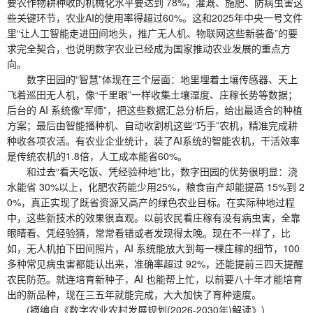
要农作物耕种收的机械化水平要达到 78%，灌溉、施肥、防病虫害这
些关键环节，农业AI的使用率得超过60%。这和2025年中央一号文件
里“让人工智能走进田间地头，推广无人机、物联网这些新装备”的要
求完全契合，也说明数字农业已经成为国家推动农业发展的重点方
向。
数字田园的“智慧”体现在三个层面：地里埋着土壤传感器、天上
飞着巡田无人机，像“千里眼”一样收集土壤湿度、庄稼长势等数据；
后台的 AI 系统像“军师”，把这些数据汇总分析后，给出最适合的种植
方案；最后由智能播种机、自动收割机这些“巧手”农机，精准完成耕
种收各项农活。有农业企业统计，装了AI系统的智能农机，干活效率
是传统农机的1.8倍，人工成本能省60%。
和过去“看天吃饭、凭经验种地”比，数字田园的优势很明显：浇
水能省 30%以上，化肥农药能少用25%，粮食亩产却能提高 15%到 2
0%，真正实现了既省资源又高产的绿色农业目标。在实际种地过程
中，这些新技术的效果很直观。以前农民看庄稼有没有病虫害，全靠
眼睛看、凭经验猜，常常看错或者发现得太晚。现在不一样了，比
如，无人机拍下田间照片，AI 系统能放大到每一棵庄稼的细节，100
多种常见病虫害都能认出来，准确率超过 92%，还能提前三四天提醒
农民防范。就连培育新种子，AI 也能帮上忙，以前要八十年才能培育
出的新品种，现在三五年就能完成，大大加快了育种速度。
(摘编自《数字农业农村发展规划(2026-2030年)解读》)