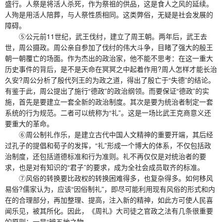
盛行。人祭是将活人杀死，作为祭祖的供品，这是食人之风的延续。
人殉是用活人陪葬，与人祭性质相同。这类弊俗，无疑是社会发展的
障碍。
⑤公元前11世纪，武王伐纣，建立了周王朝。两年后，武王去
世，周公摄政。周公亲自参加了伐纣的伟大斗争，目睹了强大的殷王
朝一朝覆亡的场面。作为杰出的政治家，他不能不思考：在这一重大
历史事件的背后，是不是天命在冥冥之中起着作用?周人怎样才能长治
久安?周公分析了殷代列王的为政之道，得出了殷亡于“失德”的结论。
有鉴于此，周公提出了施行“德政”的政治纲领。而要保证“德政”的实
施，首先是要建立一套全新的政治制度。其次是要为统治者制定一套
系统的行为规范。二者可以统称为“礼”。这是一场比武王克商意义还
要重大的革命。
⑥周公制礼作乐，是建立古代中国人文精神的重要开端，其后经
过孔子的提倡和荀子的发挥，“礼”形成一个博大的体系，不仅包括政
治制度，还包括道德标准和行为准则。礼不再仅仅是对统治者的要
求，也是对有知识的“君子”的要求，成为全社会成员取齐的标准。
⑦风俗的转换要比政权的转换困难得多，也复杂得多。如何移风
易俗?儒家认为，应该“因俗制礼”，即尽可能利用现有风俗的形式和内
在的合理部分，再加整理、提高，注入新的精神，如此方可使人民喜
闻乐见，被其所化。因此，《周礼》大司徒之官政之法有几条很重要
的原则：一是“辨五地之物