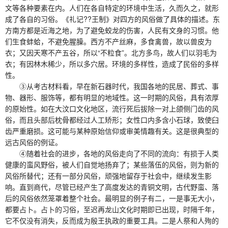
文等各种要素在内。人们在各自特定的环境中生活，久而久之，就形
成了各自的习俗。《礼记??王制》对四方的风俗做了具体的描述。东
方南方都是近海之地，为了避免蛟龙的伤害，人民有文身的习惯。他
们生食蚌蛤，不避免腥臊。西方不产丝麻，多食禽兽，故以兽皮为
衣；又因天寒不产五谷，所以“不粒食”。北方多鸟，故人们以羽毛为
衣；有因林木稀少，所以多穴居。环境的多样性，造成了民俗的多样
性。
③从考古材料看，早在新石器时代，我国各地的民居、葬式、事
物、器形、服饰等，都有明显的地域性。这一时期的风俗，具有浓厚
的原始性。如在大汶口文化地区，流行死后拔除一对上颌侧门齿的风
俗，而且头部后枕骨都经过人工矫形；女性口内多含小石球，致使臼
齿严重磨损。这可能与某种原始信仰或审美情趣有关。这是很典型的
远古风俗的例证。
④随着社会的进步，各地的风俗走向了不同的流向：有损于人类
健康的蛮风野俗，被人们自觉地扬弃了；某些落伍的风俗，则为新的
风俗所替代；还有一部分风俗，顽强地留存于社会中，继续发生影
响。直到商代，尽管已经产生了高度发达的青铜文明，古代野蛮、落
后的风俗依然笼罩着整个社会。最明显的例子有二，一是事无大小，
都要占卜。占卜的习俗，至迟再龙山文化时期即已出现，时隔千年，
它不仅没有消失，反而成为殷王执政的重要工具。二是人祭和人殉的