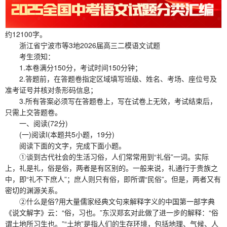
约12100字。
浙江省宁波市等3地2026届高三二模语文试题
考生须知：
1.本卷满分150分，考试时间150分钟；
2.答题前，在答题卷指定区域填写班级、姓名、考场、座位号及
准考证号并核对条形码信息；
3.所有答案必须写在答题卷上，写在试卷上无效，考试结束后，
只需上交答题卷。
一、阅读(72分)
(一)阅读I(本题共5小题，19分)
阅读下面的文字，完成下面小题。
①谈到古代社会的生活习俗，人们常常用到“礼俗”一词。实际
上，礼是礼，俗是俗，两者是有区别的。一般来说，礼通行于贵族之
中，即“礼不下庶人”；庶人则只有俗，即所谓“民俗”。但是，两者又有
密切的渊源关系。
②什么是俗?用大量儒家经典文句来解释字义的中国第一部字典
《说文解字》云：“俗，习也。”东汉郑玄对此做了进一步的解释：“俗
谓土地所习生也。”“土地”是指人们的生存环境，包括地理、气候、人