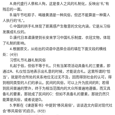
A.商代盛行人祭和人殉，这是食人之风的礼制化，反映出“礼”有
残忍的一面。
B.端午节吃粽子、喝雄黄酒是一种风俗，但还不能算是一种需人
人执行的“礼”。
C.中国的拱手礼体现了距离感产生敬意的文化内涵，它是从习俗
发展成礼仪的。
D.唐代日本遣唐使到长安来学习中国礼乐制度、衣冠文物，体现
了礼制的影响。
4.根据原文，从给出的词语中选择合适的填在下面文段的横线
处：(4分)
习惯礼节礼器礼制风俗
礼起于俗，但俗不等于礼。只有当某项活动具备礼的三要素，即
通过A、礼仪恰当地表示出礼意的时候，才能说合礼。这里所谓的“恰
当”，就是符合所处的关系地位无过无不及，因而得到社会的认可，得
到相同类型的人们的承认。民间的风俗，可以上升为民间的B；若得
到民间普遍的赞许，终于为相当范围内的大众所普遍地遵循，而又具
备礼的要素，那就成了民间的C：但如不具备礼的要素，那就仍然只
能算是风俗，或者说是D。
5.李斯在《谏逐客书》中提到“移风易俗”，谈谈选文内容对现代社
会“移风易俗”的启示。(6分)