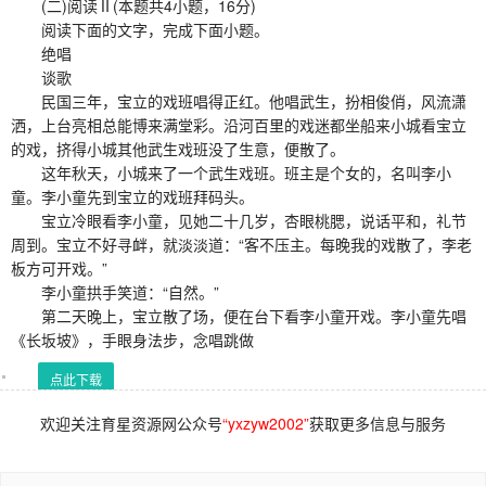
(二)阅读Ⅱ(本题共4小题，16分)
阅读下面的文字，完成下面小题。
绝唱
谈歌
民国三年，宝立的戏班唱得正红。他唱武生，扮相俊俏，风流潇
洒，上台亮相总能博来满堂彩。沿河百里的戏迷都坐船来小城看宝立
的戏，挤得小城其他武生戏班没了生意，便散了。
这年秋天，小城来了一个武生戏班。班主是个女的，名叫李小
童。李小童先到宝立的戏班拜码头。
宝立冷眼看李小童，见她二十几岁，杏眼桃腮，说话平和，礼节
周到。宝立不好寻衅，就淡淡道：“客不压主。每晚我的戏散了，李老
板方可开戏。”
李小童拱手笑道：“自然。”
第二天晚上，宝立散了场，便在台下看李小童开戏。李小童先唱
《长坂坡》，手眼身法步，念唱跳做
点此下载
欢迎关注育星资源网公众号
“yxzyw2002”
获取更多信息与服务