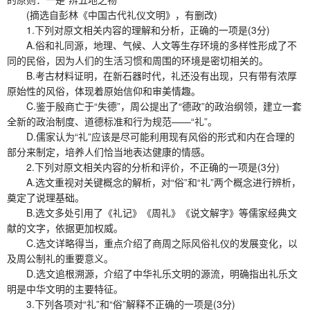
(摘选自彭林《中国古代礼仪文明》，有删改)
1.下列对原文相关内容的理解和分析，正确的一项是(3分)
A.俗和礼同源，地理、气候、人文等生存环境的多样性形成了不
同的民俗，因为人们的生活习惯和周围的环境是密切相关的。
B.考古材料证明，在新石器时代，礼还没有出现，只有带有浓厚
原始性的风俗，体现着原始信仰和审美情趣。
C.鉴于殷商亡于“失德”，周公提出了“德政”的政治纲领，建立一套
全新的政治制度、道德标准和行为规范——“礼”。
D.儒家认为“礼”应该是尽可能利用现有风俗的形式和内在合理的
部分来制定，培养人们恰当地表达健康的情感。
2.下列对原文相关内容的分析和评价，不正确的一项是(3分)
A.选文重视对关键概念的解析，对“俗”和“礼”两个概念进行辨析，
奠定了说理基础。
B.选文多处引用了《礼记》《周礼》《说文解字》等儒家经典文
献的文字，依据更加权威。
C.选文详略得当，重点介绍了商周之际风俗礼仪的发展变化，以
及周公制礼的重要意义。
D.选文追根溯源，介绍了中华礼乐文明的源流，明确指出礼乐文
明是中华文明的主要特征。
3.下列各项对“礼”和“俗”解释不正确的一项是(3分)