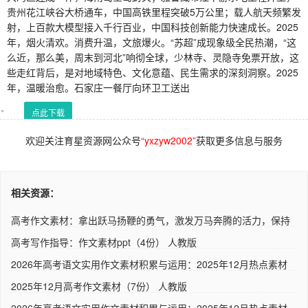
贵州花江峡谷大桥通车，中国高铁里程突破5万公里；载人航天频繁发
射，上百款大模型接入千行百业，中国科技创新能力快速成长。2025
年，烟火清欢。消费升温，文旅爆火。“苏超”成现象级全民热潮，“这
么近，那么美，周末到河北”响彻全球，少林寺、灵隐寺免票开放，这
些走红背后，是对地域特色、文化意蕴、民生需求的深刻洞察。2025
年，温暖治愈。石家庄一餐厅向环卫工送出
点此下载
欢迎关注育星资源网公众号
“yxzyw2002”
获取更多信息与服务
相关资源：
高考作文素材：拿出跃马扬鞭的勇气，激发万马奔腾的活力，保持
马..
高考写作指导：作文素材ppt（4份） 人教版
2026年高考语文实用作文素材积累与运用：2025年12月热点素材
2+精..
2025年12月高考作文素材（7份） 人教版
2026年高考语文实用作文素材积累与运用：2025年12月热点素材