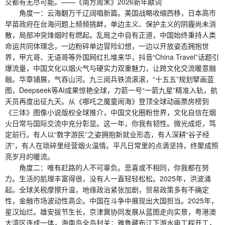
交都有无尽可能。——《南方周末》2026新年献词
角度一：云海翻万千辽阔唱新篇。美国战略收缩西移，日本高市
早苗政府在台海问题上频频挑衅，单边主义、保护主义的阴霾尚未消
散，局部冲突烽烟时有燃起。乱局之中自有正道，中国始终秉持人类
命运共同体理念，一边粉碎单边冒险幻想，一边以开放姿态拥抱世
界，甲亢哥、无语哥等外国网红扎堆来华，抖音“China Travel”话题引
爆流量，中国文化以烟火气与硬实力双重魅力，让跨文化交流暖意融
融。华章铺展，气吞山河。九三阅兵铁流滚滚，“十五五”规划擘画蓝
图，Deepseek等AI成果惊艳全球，力箭一号“一箭九星”精准入轨，航
天员再度出征九天。从《哪吒之魔童闹海》登顶全球动画票房榜到
《三体》图像小说版权全球推介，中国文化圈粉世界，文化自信在烟
火日常与国际交流中充分彰显。这一年，你我有韧性。微光成炬，笃
定前行。有人以“数字游民”之姿拥抱新就业形态，有人深耕“谷子经
济”，有人在琐碎里经营烟火温情。平凡日常里的点滴坚持，终聚成照
亮岁月的暖流。
角度二：唯有赶路的人不可辜负。悲喜或不相同，你我都在努
力。生活的肌理丰富得很，没有人一直轻轻松松。2025年，洪波涌
起。全球关税摩擦升温，地缘政治紧张加剧，贸易政策多有不确定
性，金融市场波动性高企。中国在斗争中展现出大国担当。2025年，
星汉灿烂。雄安拔节生长，京津冀协同发展从蓝图走向实景，粤港澳
大湾区连成一体，海南岛全岛封关；雅鲁藏布江下游水电工程开工，