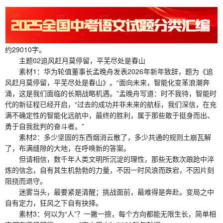
约29010字。
主题02追风赶月莫停留，平芜尽处是春山
素材1：华为轮值董事长孟晚舟发表2026年新年致辞，题为《追
风赶月莫停留，平芜尽处是春山》。“面向未来，智能化变革浪潮奔
涌，这是我们面临的长期战略机遇。”孟晚舟写道：时不我待，智能时
代的新征程已经开启，“过去的成功并非未来的航标，我们深信，在充
满不确定性的智能化远航中，最终的胜利，属于那些敢于挺身而出、
勇于自我批判的奋斗者。”
素材2：多少坚固的东西烟消云散了，多少共通的规则土崩瓦解
了，布满缝隙的大地，在呼唤新的答案。
但请相信，数千年人类文明所沉淀的理性，那些无数次踉跄中淬
炼的信念，自有其生机勃勃的力量，不因一时风浪而跌宕，不因片刻
阻挠而退守。
迷雾当头，最要紧是清醒；挑战面前，最难得是奔赴。变局之中
自有定力，狂风之下自有抉择。
素材3：何以为“人”？一撇一捺，每个方向都能无限生长，简单相