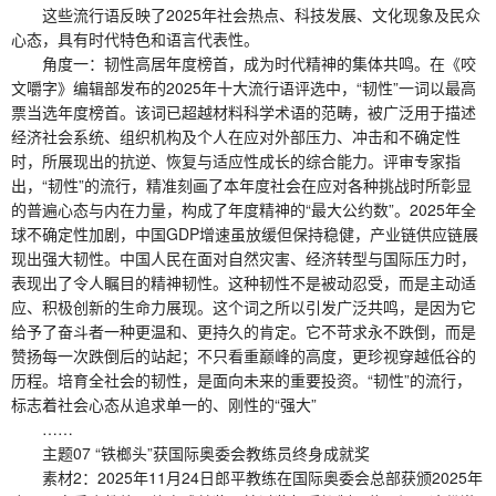
这些流行语反映了2025年社会热点、科技发展、文化现象及民众
心态，具有时代特色和语言代表性。
角度一：韧性高居年度榜首，成为时代精神的集体共鸣。在《咬
文嚼字》编辑部发布的2025年十大流行语评选中，“韧性”一词以最高
票当选年度榜首。该词已超越材料科学术语的范畴，被广泛用于描述
经济社会系统、组织机构及个人在应对外部压力、冲击和不确定性
时，所展现出的抗逆、恢复与适应性成长的综合能力。评审专家指
出，“韧性”的流行，精准刻画了本年度社会在应对各种挑战时所彰显
的普遍心态与内在力量，构成了年度精神的“最大公约数”。2025年全
球不确定性加剧，中国GDP增速虽放缓但保持稳健，产业链供应链展
现出强大韧性。中国人民在面对自然灾害、经济转型与国际压力时，
表现出了令人瞩目的精神韧性。这种韧性不是被动忍受，而是主动适
应、积极创新的生命力展现。这个词之所以引发广泛共鸣，是因为它
给予了奋斗者一种更温和、更持久的肯定。它不苛求永不跌倒，而是
赞扬每一次跌倒后的站起；不只看重巅峰的高度，更珍视穿越低谷的
历程。培育全社会的韧性，是面向未来的重要投资。“韧性”的流行，
标志着社会心态从追求单一的、刚性的“强大”
……
主题07 “铁榔头”获国际奥委会教练员终身成就奖
素材2：2025年11月24日郎平教练在国际奥委会总部获颁2025年