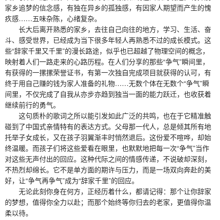
家乡追梦的信念感，有独在异乡的孤独感，有因家人期望而产生的愧
疚感……五味杂陈，心绪复杂。
长大后离开熟悉的家乡，去往自己向往的地方，学习、生活、奋
斗、感受世界，已经成为当下很多年轻人再熟悉不过的成长模式。这
些“辞家千里又千里”的漫长路途，似乎也已超越了物理空间的概念，
映射着人们一路走来的心路历程。在人们分享的那些“争气”瞬间里，
有获得的一摞摞荣誉证书，有第一次独自完成项目就获得的认可，有
终于用自己赚的钱为家人准备的礼物……无数个体在无数个“争气”瞬
间里，不仅完成了自我从亦步亦趋到独当一面的能力跃迁，也收获着
继续前行的勇气。
这句质朴的歌词之所以能引发如此广泛的共鸣，也在于它精准触
碰到了中国式亲情特有的表达方式。父母那一代人，总是倾其所有地
托举子女成长，又在孩子羽翼渐丰时悄然退后。这份爱不喧哗，却始
终温暖。而孩子们将这些爱看在眼里，也默默地把每一次“争气”当作
对这些无声付出的回应。这种代际之间的情感传递，不说破却深刻，
不热烈却绵长。它不是单方面的期许与压力，而是一场双向奔赴的美
好，让“争气再争气”成为“辞家千里”的回应。
无论此刻你身在何方，正经历着什么，都请记得：那个让你辞家
的梦想，值得你全力以赴；而那个始终等你归去的老家，更值得你温
柔以待。