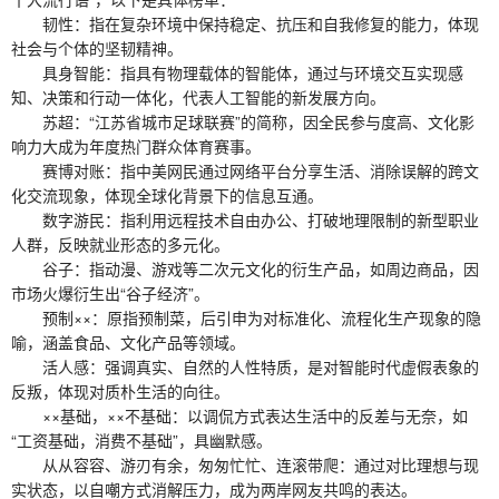
韧性：指在复杂环境中保持稳定、抗压和自我修复的能力，体现
社会与个体的坚韧精神。
具身智能：指具有物理载体的智能体，通过与环境交互实现感
知、决策和行动一体化，代表人工智能的新发展方向。
苏超：“江苏省城市足球联赛”的简称，因全民参与度高、文化影
响力大成为年度热门群众体育赛事。
赛博对账：指中美网民通过网络平台分享生活、消除误解的跨文
化交流现象，体现全球化背景下的信息互通。
数字游民：指利用远程技术自由办公、打破地理限制的新型职业
人群，反映就业形态的多元化。
谷子：指动漫、游戏等二次元文化的衍生产品，如周边商品，因
市场火爆衍生出“谷子经济”。
预制××：原指预制菜，后引申为对标准化、流程化生产现象的隐
喻，涵盖食品、文化产品等领域。
活人感：强调真实、自然的人性特质，是对智能时代虚假表象的
反叛，体现对质朴生活的向往。
××基础，××不基础：以调侃方式表达生活中的反差与无奈，如
“工资基础，消费不基础”，具幽默感。
从从容容、游刃有余，匆匆忙忙、连滚带爬：通过对比理想与现
实状态，以自嘲方式消解压力，成为两岸网友共鸣的表达。