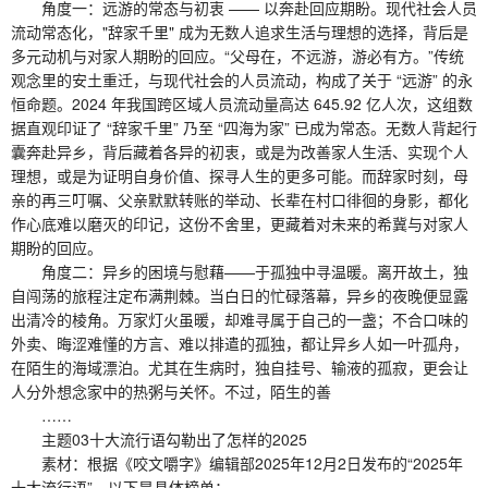
角度一：远游的常态与初衷 —— 以奔赴回应期盼。现代社会人员
流动常态化，"辞家千里" 成为无数人追求生活与理想的选择，背后是
多元动机与对家人期盼的回应。“父母在，不远游，游必有方。”传统
观念里的安土重迁，与现代社会的人员流动，构成了关于 “远游” 的永
恒命题。2024 年我国跨区域人员流动量高达 645.92 亿人次，这组数
据直观印证了 “辞家千里” 乃至 “四海为家” 已成为常态。无数人背起行
囊奔赴异乡，背后藏着各异的初衷，或是为改善家人生活、实现个人
理想，或是为证明自身价值、探寻人生的更多可能。而辞家时刻，母
亲的再三叮嘱、父亲默默转账的举动、长辈在村口徘徊的身影，都化
作心底难以磨灭的印记，这份不舍里，更藏着对未来的希冀与对家人
期盼的回应。
角度二：异乡的困境与慰藉——于孤独中寻温暖。离开故土，独
自闯荡的旅程注定布满荆棘。当白日的忙碌落幕，异乡的夜晚便显露
出清冷的棱角。万家灯火虽暖，却难寻属于自己的一盏；不合口味的
外卖、晦涩难懂的方言、难以排遣的孤独，都让异乡人如一叶孤舟，
在陌生的海域漂泊。尤其在生病时，独自挂号、输液的孤寂，更会让
人分外想念家中的热粥与关怀。不过，陌生的善
……
主题03十大流行语勾勒出了怎样的2025
素材：根据《咬文嚼字》编辑部2025年12月2日发布的“2025年
十大流行语”，以下是具体榜单：