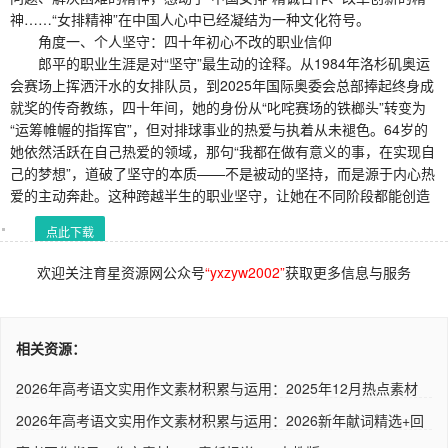
神……“女排精神”在中国人心中已经凝结为一种文化符号。
角度一、个人坚守：四十年初心不改的职业信仰
郎平的职业生涯是对“坚守”最生动的诠释。从1984年洛杉矶奥运
会赛场上挥洒汗水的女排队员，到2025年国际奥委会总部捧起终身成
就奖的传奇教练，四十年间，她的身份从“叱咤赛场的铁榔头”转变为
“运筹帷幄的指挥官”，但对排球事业的热爱与执着从未褪色。64岁的
她依然活跃在自己热爱的领域，那句“我都在做有意义的事，在实现自
己的梦想”，道破了坚守的本质——不是被动的坚持，而是源于内心热
爱的主动奔赴。这种跨越半生的职业坚守，让她在不同阶段都能创造
点此下载
欢迎关注育星资源网公众号
“yxzyw2002”
获取更多信息与服务
相关资源：
2026年高考语文实用作文素材积累与运用：2025年12月热点素材
1+王..
2026年高考语文实用作文素材积累与运用：2026新年献词精选+回
眸2..