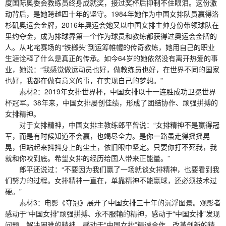
度国际奥委会教练员终身成就奖，接过奖杯后抑制不住眼泪。这份激
动背后，是她跨越四十年的坚守。1984年她作为中国女排队员赢得洛
杉矶奥运会金牌，2016年奥运会她又以中国女排主帅身份带领球队在
里约夺金，成为排球界第一个作为球员和教练都获得过奥运会金牌的
人。从叱咤赛场的“铁榔头”到运筹帷幄的传奇教练，她用自己的职业
生涯诠释了什么是真正的传承。如今64岁的她依然没有离开热爱的事
业，她说：“我感觉做运动员也好，做教练员也好，在世界不同的国家
也好，我都在做有意义的事，在实现自己的梦想。”
素材2：2019年女排世界杯，中国女排以十一连胜成功卫冕世界
杯冠军。38年来，中国女排屡创佳绩，形成了团结协作、顽强拼搏的
女排精神。
对于女排精神，中国女排主教练郎平曾说：“女排精神不是赢得冠
军，而是有时候知道不会赢，也竭尽全力。是你一路虽走得摇摇晃
晃，但站起来抖抖身上的尘土，依旧眼中坚定。只要你打不死我，我
就和你咬到底。希望女排的经历给国人带来正能量。”
郎平还说过：“不要因为我们赢了一场就谈女排精神，也要看到我
们努力的过程。女排精神一直在，单靠精神不能赢球，还必须技术过
硬。”
素材3：电影《夺冠》展开了中国女排三十年的沉浮图景。观影者
感动于“中国女排”顽强拼搏、永不服输的精神，感动于“中国女排”发现
问题、解决困难的精神，感动于“中国女排”精诚合作、改革创新的精