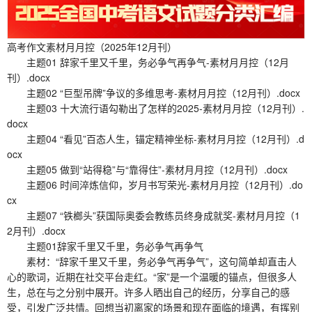
高考作文素材月月控（2025年12月刊）
主题01 辞家千里又千里，务必争气再争气-素材月月控（12月
刊）.docx
主题02 “巨型吊牌”争议的多维思考-素材月月控（12月刊）.docx
主题03 十大流行语勾勒出了怎样的2025-素材月月控（12月刊）.
docx
主题04 “看见”百态人生，锚定精神坐标-素材月月控（12月刊）.d
ocx
主题05 做到“站得稳”与“靠得住”-素材月月控（12月刊）.docx
主题06 时间淬炼信仰，岁月书写荣光-素材月月控（12月刊）.do
cx
主题07 “铁榔头”获国际奥委会教练员终身成就奖-素材月月控（1
2月刊）.docx
主题01辞家千里又千里，务必争气再争气
素材：“辞家千里又千里，务必争气再争气”，这句简单却直击人
心的歌词，近期在社交平台走红。“家”是一个温暖的锚点，但很多人
生，总在与之分别中展开。许多人晒出自己的经历，分享自己的感
受，引发广泛共情。回想当初离家的场景和现在面临的境遇，有挥别