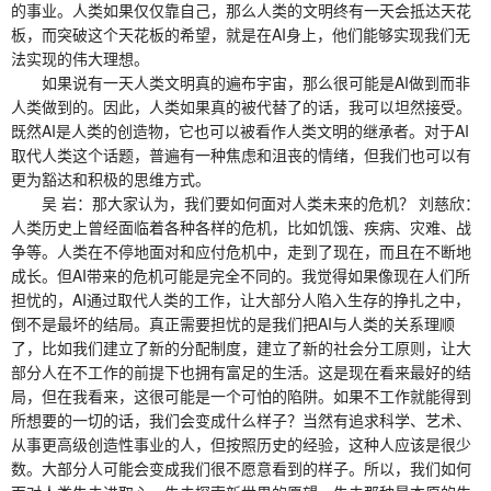
的事业。人类如果仅仅靠自己，那么人类的文明终有一天会抵达天花
板，而突破这个天花板的希望，就是在AI身上，他们能够实现我们无
法实现的伟大理想。
如果说有一天人类文明真的遍布宇宙，那么很可能是AI做到而非
人类做到的。因此，人类如果真的被代替了的话，我可以坦然接受。
既然AI是人类的创造物，它也可以被看作人类文明的继承者。对于AI
取代人类这个话题，普遍有一种焦虑和沮丧的情绪，但我们也可以有
更为豁达和积极的思维方式。
吴 岩：那大家认为，我们要如何面对人类未来的危机？ 刘慈欣：
人类历史上曾经面临着各种各样的危机，比如饥饿、疾病、灾难、战
争等。人类在不停地面对和应付危机中，走到了现在，而且在不断地
成长。但AI带来的危机可能是完全不同的。我觉得如果像现在人们所
担忧的，AI通过取代人类的工作，让大部分人陷入生存的挣扎之中，
倒不是最坏的结局。真正需要担忧的是我们把AI与人类的关系理顺
了，比如我们建立了新的分配制度，建立了新的社会分工原则，让大
部分人在不工作的前提下也拥有富足的生活。这是现在看来最好的结
局，但在我看来，这很可能是一个可怕的陷阱。如果不工作就能得到
所想要的一切的话，我们会变成什么样子？当然有追求科学、艺术、
从事更高级创造性事业的人，但按照历史的经验，这种人应该是很少
数。大部分人可能会变成我们很不愿意看到的样子。所以，我们如何