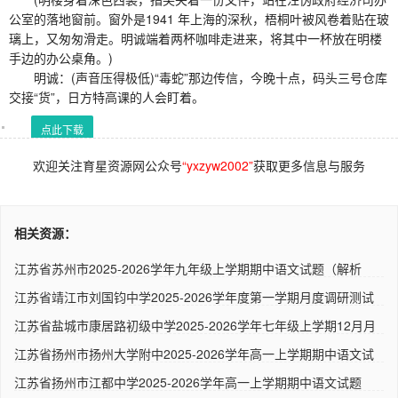
公室的落地窗前。窗外是1941 年上海的深秋，梧桐叶被风卷着贴在玻
璃上，又匆匆滑走。明诚端着两杯咖啡走进来，将其中一杯放在明楼
手边的办公桌角。)
明诚：(声音压得极低)“毒蛇”那边传信，今晚十点，码头三号仓库
交接“货”，日方特高课的人会盯着。
点此下载
欢迎关注育星资源网公众号
“yxzyw2002”
获取更多信息与服务
相关资源：
江苏省苏州市2025-2026学年九年级上学期期中语文试题（解析
版） ..
江苏省靖江市刘国钧中学2025-2026学年度第一学期月度调研测试
高一..
江苏省盐城市康居路初级中学2025-2026学年七年级上学期12月月
考语..
江苏省扬州市扬州大学附中2025-2026学年高一上学期期中语文试
题（..
江苏省扬州市江都中学2025-2026学年高一上学期期中语文试题