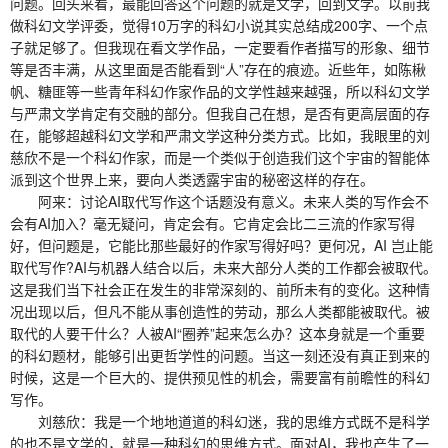
问题。回头来看，最能回答这个问题的就是文学，回到文学。以前我
做科幻文学评委，觉得10万字的科幻小说其实总结成200字、一个点
子就足够了。但我现在看文学作品，一定要看作者描写的形象、细节
等是否丰满，从这里面是否能看到“人”存在的痕迹。近些年，如陈楸
帆、糖匪等一些青年科幻作家作品的文学性越来越强，所以科幻文学
与严肃文学肯定有交融的部分。但我自己在想，是否有更高层面的存
在，能够超越科幻文学和严肃文学这种分类方式。比如，我眼里的刘
慈欣不是一个科幻作家，而是一个类似于创造我们这个宇宙的智能体
派到这个世界上来，要向人类透露宇宙的秘密这样的存在。
阿来：讨论AI取代写作这个话题没有意义。未来人类的写作会不
会有AI加入？毫无疑问，肯定会有。它肯定会比二三流的作家写得
好，但问题是，它能比那些最好的作家写得好吗？更何况，AI 岂止能
取代写作?AI与机器人结合以后，未来大部分人类的工作都会被取代。
这是我们当下社会正在发生的非常深刻的、前所未有的变化。这种情
况出现以后，但凡不能从事创造性的劳动，那么人类都能被取代。被
取代的人要干什么？人被AI“圈养”起来怎么办？这本身就是一个重要
的科幻题材，能够引出更哲学性的问题。当这一刻还没有真正到来的
时候，这是一个巨大的、提供预见性的机会，需要富有前瞻性的科幻
写作。
刘慈欣：我是一个地地道道的科幻迷，我的思维方式既不是科学
的也不是文学的，就是一种科幻的思维方式。面对AI，我也产生了一