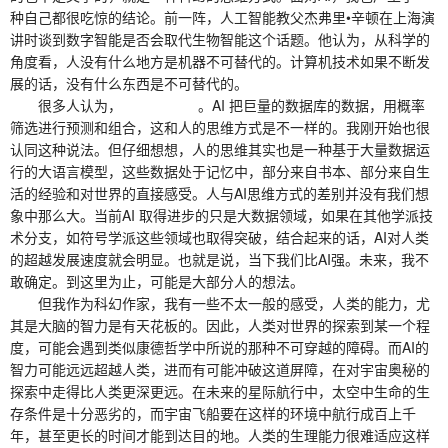
种自己都很吃惊的结论。前一阵，人工智能教父杰弗里•辛顿在上海演
讲时谈到数字智能是否会取代生物智能这个话题。他认为，从科学的
角度看，人没有什么地方是机器不可替代的。计算机技术如果不断发
展的话，没有什么东西是不可替代的。
很多人认为， 。AI 把巨量的数据库的数据，用概率
筛选进行预测和组合，这和人的思维方式是不一样的。我刚开始也很
认同这种说法。但仔细想想，人的思维其实也是一种基于大量数据运
行的大语言模型，这些数据处于记忆中，部分来自书本、部分来自生
活的经验和对世界的直接感受。人与AI思维方式的差别并没有我们想
象中那么大。当前AI 取得进步的只是大数据领域，如果在其他学派技
术分支，如符号学派这些领域也取得突破，结合起来的话，AI对人类
的超越发展速度就会明显。也就是说，当下我们比AI强。未来，我不
敢确定。到这里为止，可能是大部分人的想法。
但我作为科幻作家，我有一些不太一般的感受，人类的能力，尤
其是大脑的智力是有天花板的。因此，人类对世界的探索到某一个程
度，可能会遇到类似康德哲学中所说的那种不可穿越的障碍。而AI的
智力可能远远超越人类，进而有可能冲破这道屏障，在对宇宙奥秘的
探索中走得比人类更深更远。在未来的星际航行中，太空中生命的生
存条件是十分恶劣的，而宇宙飞船要在这样的环境中航行成百上千
年，甚至更长的时间才能到达目的地。人类的生理能力很难适应这样