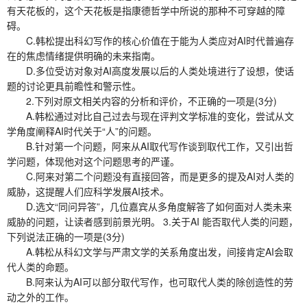
有天花板的，这个天花板是指康德哲学中所说的那种不可穿越的障
碍。
C.韩松提出科幻写作的核心价值在于能为人类应对AI时代普遍存
在的焦虑情绪提供明确的未来指南。
D.多位受访对象对AI高度发展以后的人类处境进行了设想，使话
题的讨论更具前瞻性和警示性。
2.下列对原文相关内容的分析和评价，不正确的一项是(3分)
A.韩松通过对比自己过去与现在评判文学标准的变化，尝试从文
学角度阐释AI时代关于“人”的问题。
B.针对第一个问题，阿来从AI取代写作谈到取代工作，又引出哲
学问题，体现他对这个问题思考的严谨。
C.阿来对第二个问题没有直接回答，而是更多的提及AI对人类的
威胁，这提醒人们应科学发展AI技术。
D.选文“同问异答”，几位嘉宾从多角度解答了如何面对人类未来
威胁的问题，让读者感到前景光明。 3.关于AI 能否取代人类的问题，
下列说法正确的一项是(3分)
A.韩松从科幻文学与严肃文学的关系角度出发，间接肯定AI会取
代人类的命题。
B.阿来认为AI可以部分取代写作，也可取代人类的除创造性的劳
动之外的工作。