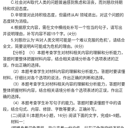
C.社会对AI取代人类的问题普遍感到焦虑和沮丧，而刘慈欣持期
待和欢迎态度。
D.辛顿曾对此持积极态度，但最终从AI 领域退出，对这个问题的
态度转为消极。
4.根据原文内容，需在文中横线处补写一个恰当的句子，请写出
并说明理由，补写内容不超15个字。(4分)
5.刘慈欣认为“AI对人类文明可能是一个难以克服的危机”，请结合
全文，简要说明AI可能成为危机的理由。(6分)
【分析】（1）本题考查学生对材料相关内容的理解和分析能力，
答题时要整体把握材料内容，结合相关语境分析各个选项表述的正
误，作出正确的选择。
（2）本题考查学生对材料内容的理解和分析能力。答题时要读懂
材料，仔细比对各个选项的说法，作出正确的判断和选择。
（3）本题考查学生对材料相关内容的理解和分析能力，答题时要
整体把握材料内容，结合相关语境分析各个选项表述的正误，作出正
确的选择。
（4）本题考查学生补写句子的能力。答题时要读懂题干中的语
段，结合句式、内容、修辞、字数等要求，正确补写。
(二)阅读Ⅱ(本题共4小题，16分) 阅读下面的文字，完成6~9题。
材料一：
(明楼身着深色西装，指尖夹着一份文件，站在汪伪政府经济司办