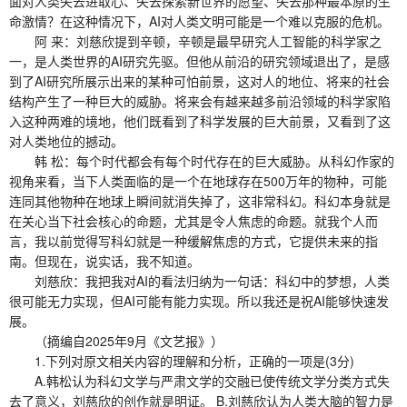
面对人类失去进取心、失去探索新世界的愿望、失去那种最本原的生
命激情？在这种情况下，AI对人类文明可能是一个难以克服的危机。
阿 来：刘慈欣提到辛顿，辛顿是最早研究人工智能的科学家之
一，是人类世界的AI研究先驱。但他从前沿的研究领域退出了，是感
到了AI研究所展示出来的某种可怕前景，这对人的地位、将来的社会
结构产生了一种巨大的威胁。将来会有越来越多前沿领域的科学家陷
入这种两难的境地，他们既看到了科学发展的巨大前景，又看到了这
对人类地位的撼动。
韩 松：每个时代都会有每个时代存在的巨大威胁。从科幻作家的
视角来看，当下人类面临的是一个在地球存在500万年的物种，可能
连同其他物种在地球上瞬间就消失掉了，这非常科幻。科幻本身就是
在关心当下社会核心的命题，尤其是令人焦虑的命题。就我个人而
言，我以前觉得写科幻就是一种缓解焦虑的方式，它提供未来的指
南。但现在，说实话，我不知道。
刘慈欣：我把我对AI的看法归纳为一句话：科幻中的梦想，人类
很可能无力实现，但AI可能有能力实现。所以我还是祝AI能够快速发
展。
（摘编自2025年9月《文艺报》）
1.下列对原文相关内容的理解和分析，正确的一项是(3分)
A.韩松认为科幻文学与严肃文学的交融已使传统文学分类方式失
去了意义，刘慈欣的创作就是明证。 B.刘慈欣认为人类大脑的智力是