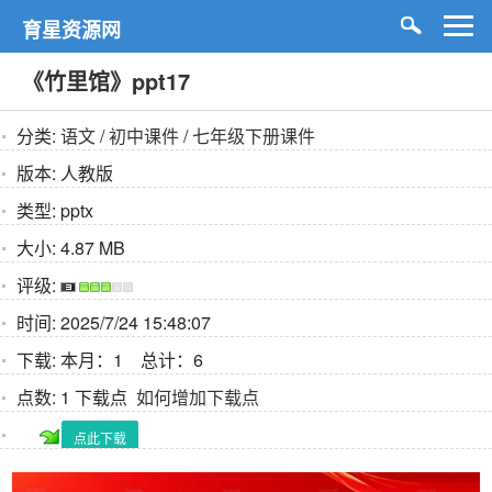
育星资源网
《竹里馆》ppt17
分类:
语文
/
初中课件
/
七年级下册课件
版本:
人教版
类型:
pptx
大小:
4.87 MB
评级:
时间:
2025/7/24 15:48:07
下载:
本月：1 总计：6
点数:
1 下载点
如何增加下载点
点此下载