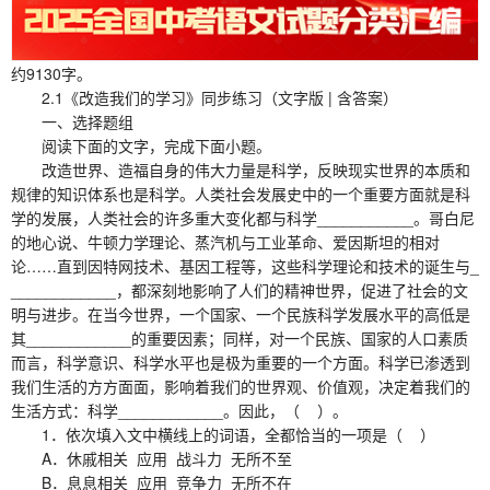
约9130字。
2.1《改造我们的学习》同步练习（文字版 | 含答案）
一、选择题组
阅读下面的文字，完成下面小题。
改造世界、造福自身的伟大力量是科学，反映现实世界的本质和
规律的知识体系也是科学。人类社会发展史中的一个重要方面就是科
学的发展，人类社会的许多重大变化都与科学___________。哥白尼
的地心说、牛顿力学理论、蒸汽机与工业革命、爱因斯坦的相对
论……直到因特网技术、基因工程等，这些科学理论和技术的诞生与_
____________，都深刻地影响了人们的精神世界，促进了社会的文
明与进步。在当今世界，一个国家、一个民族科学发展水平的高低是
其____________的重要因素；同样，对一个民族、国家的人口素质
而言，科学意识、科学水平也是极为重要的一个方面。科学已渗透到
我们生活的方方面面，影响着我们的世界观、价值观，决定着我们的
生活方式：科学____________。因此，（ ）。
1．依次填入文中横线上的词语，全都恰当的一项是（ ）
A．休戚相关 应用 战斗力 无所不至
B．息息相关 应用 竞争力 无所不在