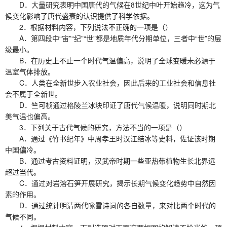
D．大量研究表明中国唐代的气候在8世纪中叶开始趋冷，这为气
候变化影响了唐代盛衰的认识提供了科学依据。
2．根据材料内容，下列说法不正确的一项是（）
A．第四段中“宙”“纪”“世”都是地质年代分期单位，三者中“世”的层
级最小。
B．在历史上不止一个时代气温偏高，说明了全球变暖未必源于
温室气体排放。
C．人类在全新世步入农业社会，因此后来的工业社会和信息社
会不属于全新世。
D．竺可桢通过格陵兰冰块印证了唐代气候温暖，说明同时期北
美气温也偏高。
3．下列关于古代气候的研究，方法不当的一项是（）
A．通过《竹书纪年》中周孝王时汉江结冰等史料，佐证该时期
中国偏冷。
B．通过考古资料证明，汉武帝时期一些亚热带植物生长北界远
超过当代。
C．通过对岩溶石笋开展研究，揭示长期气候变化趋势中自然因
素的作用。
D．通过统计明清两代咏雪诗词的各自数量，来对比两个时代的
气候不同。