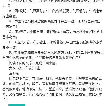
4．根据材料内容，下列选项对下面这两幅图的解读不恰当的一项
是（）
A．图1说明，气温高时，雪山的雪线就高；气温低时，雪线也会
相应变低。
B．中国气温与挪威雪线的高低并非完全一致，说明气温在时空
上有复杂性。
C．图2显示，中国气温在唐代整体上偏高，与材料中的相关描述
基本吻合。
D．从图2来看，在历史上，挪威雪线与中国气温高低的整体走势
并不一致。
5．农业稳定和粮食安全是国民经济的基础。材料二中唐朝发展受
气候变化影响的教训，给我国长远发展带来哪些启示？
阅读下面的文字，完成下面小题。
大双心河（节选）[注]
海明威
尼克卸下包裹，在树荫中躺下。他朝天躺着，抬眼望着松树的高
处。他伸展在地上，脖子、背脊和腰部都觉得舒坦。背部贴在地上，
感到很惬意。他抬眼穿过枝丫，望望天空，然后闭上眼睛。他张开眼
睛，又抬眼望着。在高处的枝丫间刮着风。他又闭上眼睛，就此入睡
了。