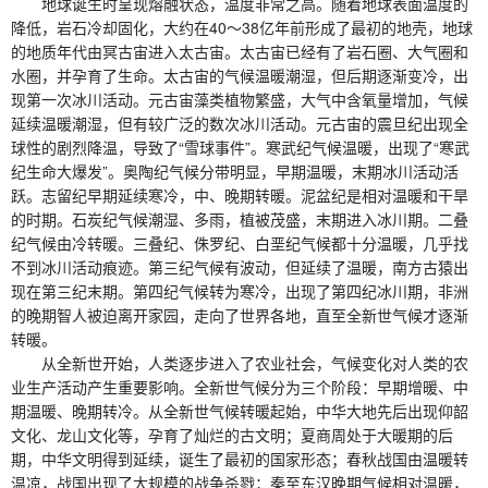
地球诞生时呈现熔融状态，温度非常之高。随着地球表面温度的
降低，岩石冷却固化，大约在40～38亿年前形成了最初的地壳，地球
的地质年代由冥古宙进入太古宙。太古宙已经有了岩石圈、大气圈和
水圈，并孕育了生命。太古宙的气候温暖潮湿，但后期逐渐变冷，出
现第一次冰川活动。元古宙藻类植物繁盛，大气中含氧量增加，气候
延续温暖潮湿，但有较广泛的数次冰川活动。元古宙的震旦纪出现全
球性的剧烈降温，导致了“雪球事件”。寒武纪气候温暖，出现了“寒武
纪生命大爆发”。奥陶纪气候分带明显，早期温暖，末期冰川活动活
跃。志留纪早期延续寒冷，中、晚期转暖。泥盆纪是相对温暖和干旱
的时期。石炭纪气候潮湿、多雨，植被茂盛，末期进入冰川期。二叠
纪气候由冷转暖。三叠纪、侏罗纪、白垩纪气候都十分温暖，几乎找
不到冰川活动痕迹。第三纪气候有波动，但延续了温暖，南方古猿出
现在第三纪末期。第四纪气候转为寒冷，出现了第四纪冰川期，非洲
的晚期智人被迫离开家园，走向了世界各地，直至全新世气候才逐渐
转暖。
从全新世开始，人类逐步进入了农业社会，气候变化对人类的农
业生产活动产生重要影响。全新世气候分为三个阶段：早期增暖、中
期温暖、晚期转冷。从全新世气候转暖起始，中华大地先后出现仰韶
文化、龙山文化等，孕育了灿烂的古文明；夏商周处于大暖期的后
期，中华文明得到延续，诞生了最初的国家形态；春秋战国由温暖转
温凉，战国出现了大规模的战争杀戮；秦至东汉晚期气候相对温暖，