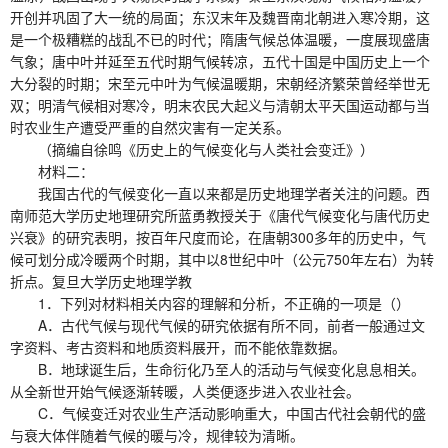
开创并巩固了大一统的局面；东汉末年及魏晋南北朝进入寒冷期，这
是一个极糟糕的战乱不已的时代；隋唐气候总体温暖，一度展现盛唐
气象；唐中叶并延至五代时期气候转凉，五代十国是中国历史上一个
大分裂的时期；宋至元中叶为气候温暖期，宋朝经济繁荣曾经举世无
双；明清气候相对寒冷，明末农民大起义与清朝太平天国运动都与当
时农业生产遭受严重的自然灾害有一定关系。
（摘编自徐鸣《历史上的气候变化与人类社会变迁》）
材料二：
我国古代的气候变化一直以来都是历史地理学者关注的问题。西
南师范大学历史地理研究所蓝勇教授关于《唐代气候变化与唐代历史
兴衰》的研究表明，按百年尺度而论，在唐朝300多年的历史中，气
候可划分成冷暖两个时期，其中以8世纪中叶（公元750年左右）为转
折点。复旦大学历史地理学教
1．下列对材料相关内容的理解和分析，不正确的一项是（）
A．古代气候与现代气候的研究依据有所不同，前者一般通过文
字资料、考古资料和地质资料展开，而不能依靠数据。
B．地球诞生后，生命衍化乃至人的活动与气候变化息息相关。
从全新世开始气候逐渐转暖，人类便逐步进入农业社会。
C．气候变迁对农业生产活动影响重大，中国古代社会朝代的盛
与衰大体伴随着气候的暖与冷，规律较为清晰。