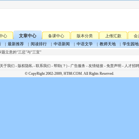
中心
文章中心
备课中心
版本分类
上传汇款
会
新
|
最新推荐
|
阅读排行
|
中语新闻
|
中语文学
|
教师天地
|
学生园地
题立意的“三忌”与“三宜”
关于我们
-
版权隐私
-
联系我们
-
帮助(？)
-
广告服务
-
友情链接
-
免责声明
-
人才招
© CopyRight 2002-2009, HT88.COM. All Rights Reserved.