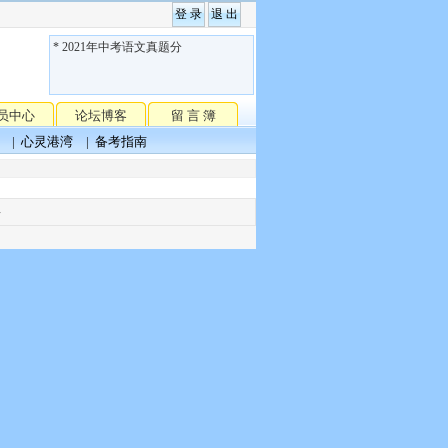
* 2021年中考语文真题分
类汇编
员中心
论坛博客
留 言 簿
|
心灵港湾
|
备考指南
聘