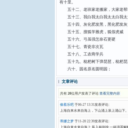
有十里。
五十二、老班家老搬家，大家老帮
五十三、我白我太白我太太白我太
五十四、灰化肥发黑，黑化肥发灰
五十五、搜狐学雅虎，狐假虎
五十六、弓虽强怎奈石更硬
五十七、青瓷非次瓦
五十八、工农商学兵
五十九、枇杷树下弹琵琶，枇杷琵
六十、园名原名圆明园；
文章评论
共有
20
位用户发表了评论
查看完整内容
偷着乐吧
于06-27 13:31发表评论:
上海自来水来自海上，下山涌上泉上涌山下
蒂娜之梦
于11-20 22:39发表评论:
上海自来水来自海上 风入林则徐 一杯清茶解