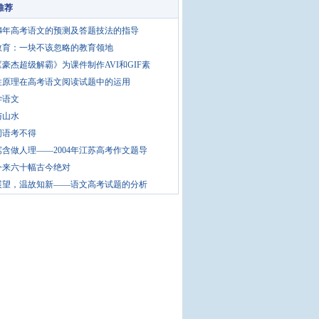
推荐
04年高考语文的预测及答题技法的指导
教育：一块不该忽略的教育领地
豪杰超级解霸》为课件制作AVI和GIF素
性原理在高考语文阅读试题中的运用
学语文
与山水
词语考不得
含做人理——2004年江苏高考作文题导
今来六十幅古今绝对
展望，温故知新——语文高考试题的分析