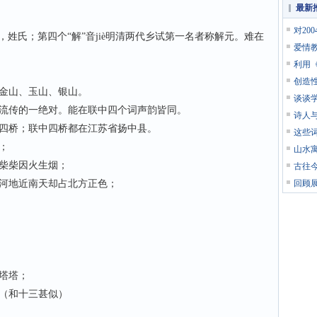
最新
对20
iè，姓氏；第四个“解”音jiè明清两代乡试第一名者称解元。难在
爱情
利用《
创造
金山、玉山、银山。
谈谈
传的一绝对。能在联中四个词声韵皆同。
诗人
桥；联中四桥都在江苏省扬中县。
这些
；
山水寓
柴柴因火生烟；
古往
河地近南天却占北方正色；
回顾
塔塔；
（和十三甚似）