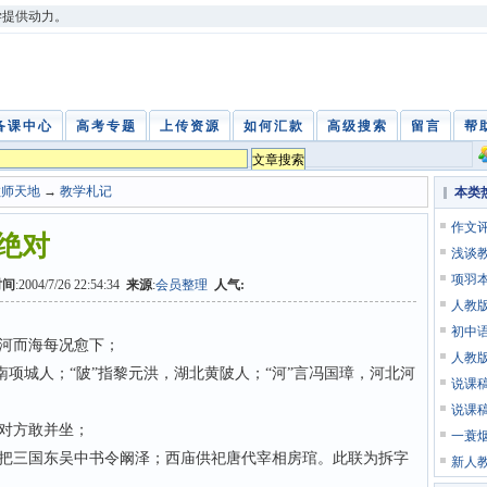
学提供动力。
备课中心
高考专题
上传资源
如何汇款
高级搜索
留言
帮
教师天地
→
教学札记
本类
作文
绝对
浅谈
项羽
时间
:2004/7/26 22:54:34
来源
:
会员整理
人气:
人教
初中
河而海每况愈下；
人教
项城人；“陂”指黎元洪，湖北黄陂人；“河”言冯国璋，河北河
说课
说课
对方敢并坐；
一蓑
三国东吴中书令阚泽；西庙供祀唐代宰相房琯。此联为拆字
新人