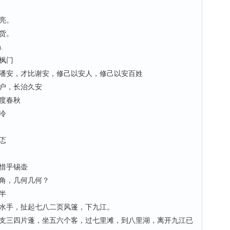
亮。
货。
.
枫门
安，才比谢安，修己以安人，修己以安百姓
户，长治久安
度春秋
冷
忑
惜乎锡壶
角，几何几何？
半
手，扯起七八二页风篷，下九江。
三四片蓬，坐五六个客，过七里滩，到八里湖，离开九江已