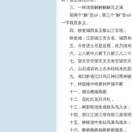
三、一杯清茶解解解解元之渴
前两个“解”音jiě；第三个“解”音x
一字我音多义。
四、铁瓮城西金玉银山三宝地；
铁瓮城：江苏镇江市古名。城西有
五、今世进士尽是近视，此乃清末流
六、上八桥中八桥下八桥三八二十四
七、望天空空望天天天有空望空天
八、山石成岩岩上古木枯枯木此是
九、省曰黔省江曰乌江神曰黑神缘
十、钟鼓楼中终夜钟声撞不断
十一、烟沿檐烟燕眼
十二、花红红花月月红，
十三，树影映池鱼戏枝头鸟入水；
十四、浙江江浙三塔寺前三座塔塔
十五、柳映池中鱼钻鸟巢鸟戏水；
十六、断桥枫桥栈桥桥桥媲美；