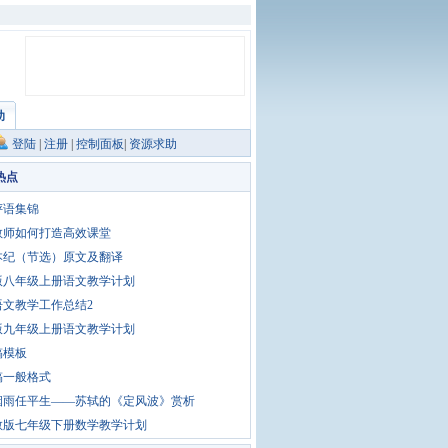
助
登陆
|
注册
|
控制面板
|
资源求助
热点
评语集锦
教师如何打造高效课堂
本纪（节选）原文及翻译
版八年级上册语文教学计划
语文教学工作总结2
版九年级上册语文教学计划
稿模板
稿一般格式
烟雨任平生——苏轼的《定风波》赏析
教版七年级下册数学教学计划