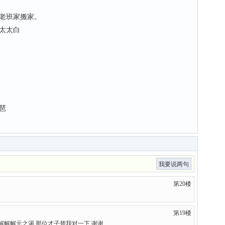
老班家搬家。
太太白
威
琶
我要说两句
第20楼
。
第19楼
解解解元之渴 那位才子替我对一下 谢谢