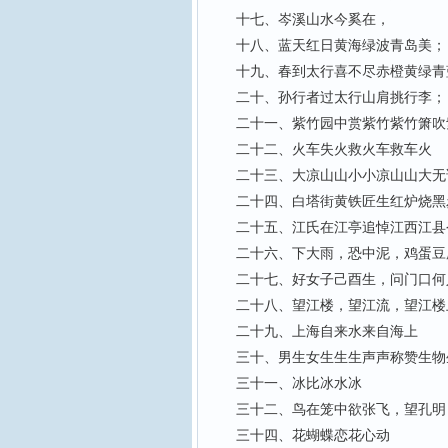
十七、岑溪山水今奚在，
十八、蓝天红日黄海绿波青岛美；
十九、春到太行喜不尽赤橙黄绿青
二十、孙行者过太行山肩挑行李；
二十一、紫竹园中赏紫竹紫竹箫吹
二十二、火车失火救火车救车火
二十三、大凉山山小小凉山山大无
二十四、白塔街黄铁匠生红炉烧黑炭
二十五、江氏在江亭追悼江西江县
二十六、下大雨，恐中泥，鸡蛋豆
二十七、好女子己酉生，问门口何人
二十八、望江楼，望江流，望江楼
二十九、上海自来水来自海上
三十、男生女生生生声声称赞生物
三十一、冰比冰水冰
三十二、鸟在笼中欲张飞，望孔明
三十四、花蝴蝶恋花心动