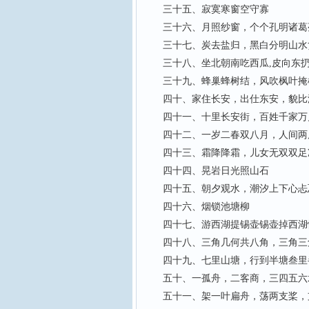
三十五、寂寞寒窗空守寡
三十六、月照纱窗，个个孔明诸葛
三十七、炭去盐归，黑白分明山水
三十八、坐北朝南吃西瓜,皮向东扔
三十九、蜂巢蜂树结，风吹枫叶掩
四十、家住长安，出仕东安，貌比潘
四十一、十里长安街，百姓千家万
四十二、一岁二春双八月，人间两
四十三、霜降降霜，儿女无双双足
四十四、晃岩日光照山石
四十五、朝夕观水，潮汐上下心忐
四十六、烟锁池塘柳
四十七、游西湖提锡壶锡壶掉西湖
四十八、三角几何共八角，三角三
四十九、七里山塘，行到半塘叁里
五十、一孤舟，二客商，三四五六水
五十一、架一叶扁舟，荡两支桨，支