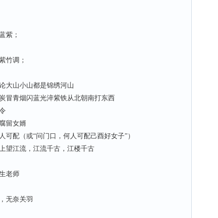
蓝紫；
紫竹调；
论大山小山都是锦绣河山
冒青烟闪蓝光淬紫铁从北朝南打东西
令
腐留女婿
可配（或“问门口，何人可配己酉好女子”）
上望江流，江流千古，江楼千古
生老师
，无奈关羽