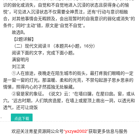
识的弱化或消失，自觉和不自觉地进入沉浸的状态且获得身心的愉
悦”，可见进入沉浸状态不仅需要全神贯注，还有“行动与意识相融
合，对其他事情会无暇顾及，会出现暂时的自我意识的弱化或消失”的
条件；同时“主动”错，原文是“自觉不自觉”。
故选B。
【2题详解】
（二）现代文阅读Ⅱ（本题共4小题，16分）
阅读下面的文字，完成下面小题。
满窗明月
刘江滨
①人在旅途，夜晚走在陌生城市的街头，最打疼我们眼睛的一定
是一窗一窗的灯光。那温暖、柔和的光亮，不禁勾起游子思乡思亲的
情愫，照得内心的孑然孤独无处躲藏。
②窗是家的象征。《说文》云：“在墙曰牖，在屋曰囱。窗，或从
穴。”远古时期，人们筑房造屋，在墙上或屋顶上凿出一洞，以透光和
透气，还可让烧饭
点此下载
欢迎关注育星资源网公众号
“yxzyw2002”
获取更多信息与服务