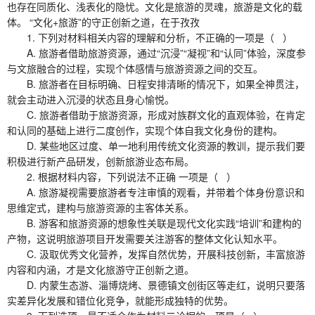
也存在同质化、浅表化的隐忧。文化是旅游的灵魂，旅游是文化的载
体。 “文化+旅游”的守正创新之道，在于孜孜
1. 下列对材料相关内容的理解和分析，不正确的一项是（ ）
A. 旅游者借助旅游资源，通过“沉浸”“凝视”和“认同”体验，深度参
与文旅融合的过程，实现个体感情与旅游资源之间的交互。
B. 旅游者在目标明确、日程安排清晰的情况下，如果全神贯注，
就会主动进入沉浸的状态且身心愉悦。
C. 旅游者借助于旅游资源，形成对族群文化的直观体验，在肯定
和认同的基础上进行二度创作，实现个体自我文化身份的建构。
D. 某些地区过度、单一地利用传统文化资源的教训，提示我们要
积极进行新产品研发，创新旅游业态布局。
2. 根据材料内容，下列说法不正确 一项是（ ）
A. 旅游凝视需要旅游者专注审慎的观看，并带着个体身份意识和
思维定式，建构与旅游资源的主客体关系。
B. 游客和旅游资源的想象性关联是现代文化实践“培训”和建构的
产物，这说明旅游项目开发需要关注游客的整体文化认知水平。
C. 汲取优秀文化营养，发挥自然优势，开展科技创新，丰富旅游
内容和内涵，才是文化旅游守正创新之道。
D. 内蒙生态游、淄博烧烤、景德镇文创街区等走红，说明只要落
实差异化发展和错位化竞争，就能形成独特的优势。