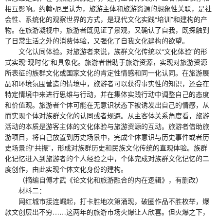
相互影响。约翰•厄里认为，旅游主体和旅游资源的想象性关联，是社
会性、系统化的观察世界的方式，是现代文化实践“培训”和建构的产
物。在旅游凝视中，旅游者既见证了景观，又确认了自我，既探触到
了日常生活之外的消费体验，又强化了自我文化建构的欲望。
文化认同体验。对旅游者来说，族群文化传统以“文化体验”的形
式实现“现时化”和具象化。旅游者借助于旅游资源，实现对旅游资源
所表征的族群文化或国家文化的肯定性情感和同一化认同。在旅游展
品和环境氛围营造的情境中，旅游者可以获得事实性的知识，还会在
特定情境中来进行思维与行动，并在集体实践行动中调整自己的态度
和价值观。旅游者个体可能在无意识状态下被诱发出自己的情感，从
而实现个体对族群文化的认同或者规避。从主客体关系角度看，旅游
活动的本质是游客主体的文化体验与旅游资源的互动。旅游者借助旅
游项目，将自己放置到历史场景中，完成个体意识与历史事件或者历
史场景的“共振”，形成对族群历史和民族文化传统的直观体验。族群
化记忆进入到旅游者的个人经验之中，个体完成对族群文化记忆的二
度创作，由此实现个体文化身份的建构。
（摘编自傅才武《论文化和旅游融合的内在逻辑》，有删改）
材料二：
网红城市接连崛起，打卡胜地次第涌现，破圈作品不胜枚举，爆
款文创层出不穷……这两年的旅游市场火爆让人欣喜。但火爆之下，