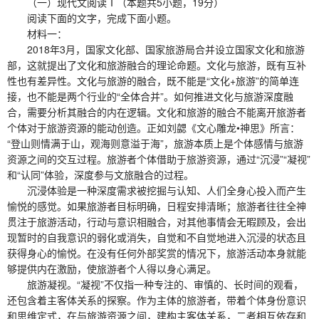
（一）现代文阅读Ⅰ（本题共5小题，19分）
阅读下面的文字，完成下面小题。
材料一：
2018年3月，国家文化部、国家旅游局合并设立国家文化和旅游
部，这就提出了文化和旅游融合的理论命题。文化与旅游，既有互补
性也有差异性。文化与旅游的融合，既不能是“文化+旅游”的简单连
接，也不能是两个行业的“全体合并”。如何推进文化与旅游深度融
合，需要分析其融合的内在逻辑。文化和旅游的融合不能离开旅游者
个体对于旅游资源的能动创造。正如刘勰《文心雕龙•神思》所言：
“登山则情满于山，观海则意溢于海”，旅游本质上是个体感情与旅游
资源之间的交互过程。旅游者个体借助于旅游资源，通过“沉浸”“凝视”
和“认同”体验，深度参与文旅融合的过程。
沉浸体验是一种深度需求被挖掘与认知、人们全身心投入而产生
愉悦的感觉。如果旅游者目标明确，日程安排清晰；旅游者往往全神
贯注于旅游活动，行动与意识相融合，对其他事情会无暇顾及，会出
现暂时的自我意识的弱化或消失，自觉和不自觉地进入沉浸的状态且
获得身心的愉悦。在没有任何外部奖赏的情况下，旅游活动本身就能
够提供内在激励，使旅游者个人得以身心满足。
旅游凝视。“凝视”不仅指一种专注的、审慎的、长时间的观看，
还包含着主客体关系的探察。作为主体的旅游者，带着个体身份意识
和思维定式，在与旅游资源之间，建构主客体关系，二者相互依存和