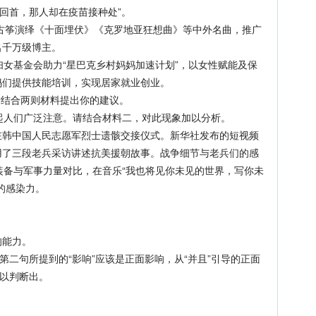
然回首，那人却在疫苗接种处”。
古筝演绎《十面埋伏》《克罗地亚狂想曲》等中外名曲，推广
名千万级博主。
妇女基金会助力“星巴克乡村妈妈加速计划”，以女性赋能及保
妈们提供技能培训，实现居家就业创业。
请结合两则材料提出你的建议。
起人们广泛注意。请结合材料二，对此现象加以分析。
在韩中国人民志愿军烈士遗骸交接仪式。新华社发布的短视频
用了三段老兵采访讲述抗美援朝故事。战争细节与老兵们的感
装备与军事力量对比，在音乐“我也将见你未见的世界，写你未
的感染力。
能力。
第二句所提到的“影响”应该是正面影响，从“并且”引导的正面
可以判断出。