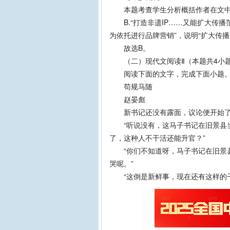
本题考查学生分析概括作者在文中
B.“打造非遗IP……又能扩大传播范
为依托进行品牌营销”，说明“扩大传
故选B。
（二）现代文阅读Ⅱ（本题共4小题
阅读下面的文字，完成下面小题
苟规马随
赵晏彪
新书记还没有露面，议论便开始
“听说没有，这马子书记在旧景县当
了，这种人不干活还能升官？”
“你们不知道呀，马子书记在旧景县
哭呢。”
“这倒是新鲜事，现在还有这样的干