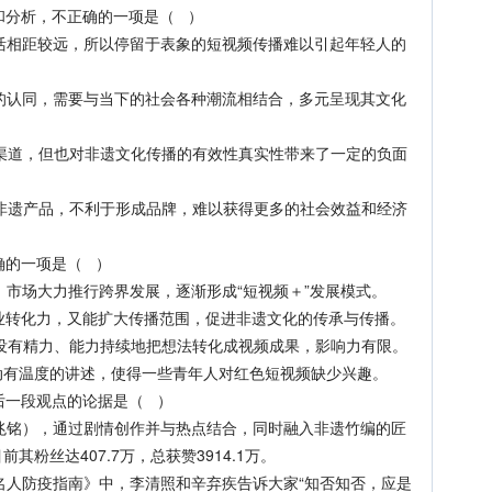
和分析，不正确的一项是（ ）
活相距较远，所以停留于表象的短视频传播难以引起年轻人的
的认同，需要与当下的社会各种潮流相结合，多元呈现其文化
渠道，但也对非遗文化传播的有效性真实性带来了一定的负面
非遗产品，不利于形成品牌，难以获得更多的社会效益和经济
确的一项是（ ）
市场大力推行跨界发展，逐渐形成“短视频＋”发展模式。
业转化力，又能扩大传播范围，促进非遗文化的传承与传播。
没有精力、能力持续地把想法转化成视频成果，影响力有限。
动有温度的讲述，使得一些青年人对红色短视频缺少兴趣。
后一段观点的论据是（ ）
兆铭），通过剧情创作并与热点结合，同时融入非遗竹编的匠
粉丝达407.7万，总获赞3914.1万。
名人防疫指南》中，李清照和辛弃疾告诉大家“知否知否，应是