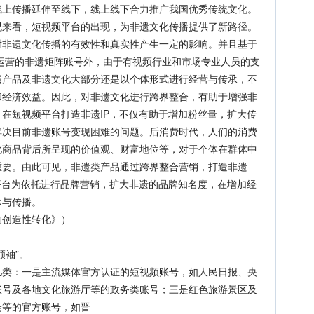
线上传播延伸至线下，线上线下合力推广我国优秀传统文化。
看，短视频平台的出现，为非遗文化传播提供了新路径。
对非遗文化传播的有效性和真实性产生一定的影响。并且基于
运营的非遗矩阵账号外，由于有视频行业和市场专业人员的支
遗产品及非遗文化大部分还是以个体形式进行经营与传承，不
和经济效益。因此，对非遗文化进行跨界整合，有助于增强非
在短视频平台打造非遗IP，不仅有助于增加粉丝量，扩大传
解决目前非遗账号变现困难的问题。后消费时代，人们的消费
此商品背后所呈现的价值观、财富地位等，对于个体在群体中
重要。由此可见，非遗类产品通过跨界整合营销，打造非遗
平台为依托进行品牌营销，扩大非遗的品牌知名度，在增加经
承与传播。
创造性转化》）
袖”。
：一是主流媒体官方认证的短视频账号，如人民日报、央
账号及各地文化旅游厅等的政务类账号；三是红色旅游景区及
会等的官方账号，如晋