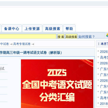
备课中心
上传资源
高级搜索
帮助
如何搜索？
高中试卷
→
高考专项试卷
→
本月
20
年度上学期高三年级一调考试语文试卷（解析版）
高考
20
项试
广东
广东
20
广东
广东
高考
201