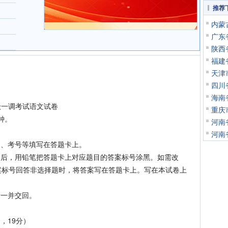
推荐
内蒙
广东
陕西
福建
天津
四川
海南
级一调考试语文试卷
重庆
钟。
河南
河南
、考号等填写在答题卡上。
后，用铅笔把答题卡上对应题目的答案标号涂黑。如需改
案标号回答非选择题时，将答案写在答题卡上。写在本试卷上
一并交回。
，19分）