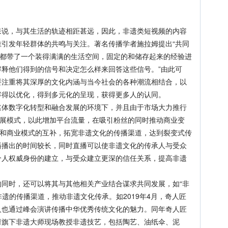
。
，与其生活的轨迹相距甚远，因此，非遗类短视频的内容
引发年轻群体的共鸣与关注。著名传播学者施拉姆提出“共同
者都带了一个装得满满的生活空间，固定的和储存起来的经验进
释他们得到的信号和决定怎么样来回答这些信号。”由此可
要注重将其深厚的文化内涵与当今社会的各种潮流相结合，以
容得以优化，得到多元化的呈现，获得更多人的认同。
数字化转型和融合发展的环境下，并且由于市场大力推行
发展模式，以此增加平台流量，在吸引粉丝的同时推动商业变
容和商业模式的互补，拓宽非遗文化的传播渠道，达到裂变式传
播播出的时间较长，同时直播可以使非遗文化的传承人与受众
个人权威身份的建立，与受众建立更深的信任关系，提高非遗
时，还可以将其与其他相关产业结合谋求共同发展，如“非
非遗的传播渠道，推动非遗文化传承。如2019年4月，奇人匠
人也通过峰会演讲传播中华优秀传统文化的魅力。同年奇人匠
请旗下非遗大师现场教授非遗技艺，包括陶艺、油纸伞、泥