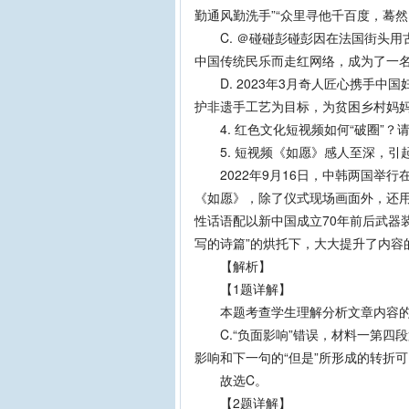
勤通风勤洗手”“众里寻他千百度，蓦
C. ＠碰碰彭碰彭因在法国街头用
中国传统民乐而走红网络，成为了一
D. 2023年3月奇人匠心携手中国
护非遗手工艺为目标，为贫困乡村妈
4. 红色文化短视频如何“破圈”？
5. 短视频《如愿》感人至深，引
2022年9月16日，中韩两国举行
《如愿》，除了仪式现场画面外，还
性话语配以新中国成立70年前后武器
写的诗篇”的烘托下，大大提升了内容
【解析】
【1题详解】
本题考查学生理解分析文章内容的
C.“负面影响”错误，材料一第四段
影响和下一句的“但是”所形成的转折
故选C。
【2题详解】