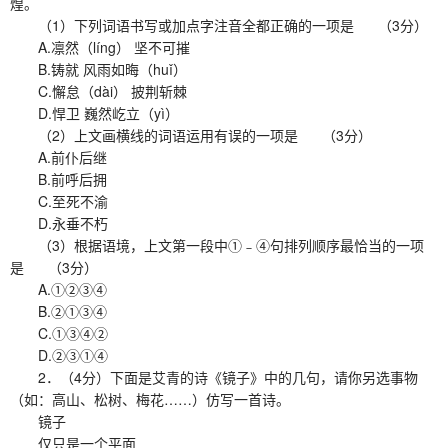
煌。
（1）下列词语书写或加点字注音全都正确的一项是 （3分）
A.凛然（líng） 坚不可摧
B.铸就 风雨如晦（huǐ）
C.懈怠（dài） 披荆斩棘
D.悍卫 巍然屹立（yì）
（2）上文画横线的词语运用有误的一项是 （3分）
A.前仆后继
B.前呼后拥
C.至死不渝
D.永垂不朽
（3）根据语境，上文第一段中①﹣④句排列顺序最恰当的一项
是 （3分）
A.①②③④
B.②①③④
C.①③④②
D.②③①④
2．（4分）下面是艾青的诗《镜子》中的几句，请你另选事物
（如：高山、松树、梅花……）仿写一首诗。
镜子
仅只是一个平面