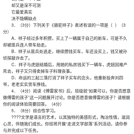
却又是深不可测
它最爱真实
决不隐瞒缺点
3．（3分）下列关于《骆驼祥子》表述有误的一项是（ ）（3
分）
A．祥子经过多年积攒，买上了一辆属于自己的新车，可是不久
却被匪兵连人带车劫走。
B．祥子从匪兵处逃走，继续攒钱买车，车还没买上，钱又被孙
侦探敲诈去了。
C．祥子与虎妞结婚后，用她的私房钱买下一辆车，虎妞因难产
死去，祥子又只得卖掉车子料理丧事。
D．命运的三起三落打消了祥子买车的念头，他重新投奔刘四
爷，老老实实赁车挣钱。
4．（4分）阅读《傅雷家书》后，班级就“如果可以，你是否愿意
做傅雷的孩子”这一问题展开讨论。你是否愿意做傅雷的孩子？请根据
你的阅读体验简要回答。（4分）
5．（8分）综合性学习。
????文学是语言的艺术，以其独特的美感形式，陶冶性情，滋润
心灵，伴随我们成长。你班将开展“走进文学部落”系列活动，请你参
与并完成以下任务。