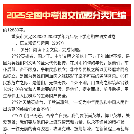
约12830字。
重庆市大足区2022-2023学年九年级下学期期末语文试卷
一、语文知识与运用（28分）
1．（9分）阅读下面文段，完成问题。
????英雄者，国之干。中华文明之所以上下五千年灿烂不熄，是
因为英雄们将文明的圣火代代相传，在风雨如晦的年代，是他们，前
仆后继、奋不顾身，争取民族独立；②中华民族之所以历经磨难而巍
然屹立，是因为英雄们用血肉之躯铸就了坚不可摧的民族脊梁。③在
民族危亡之际，是他们，无惧无畏、至死不渝，用血肉之躯筑起钢铁
长城；④在党和人民需要的时候，是他们，挺身而出、前呼后拥，用
生命悍卫人民群众的生命财产安全。
????“天地英雄气，千秋尚凛然。”一切为中华民族和中国人民作
出贡献的英雄们永垂不朽！
????山河已无恙，吾辈当自强。我们要崇尚英雄，悍卫英雄，关
爱英雄；我们要从他们身上汲取智慧和力量，以永不懈怠的精神状
态、一往无前的奋斗姿态，攻坚克难、披荆斩棘，在新征程上再创辉