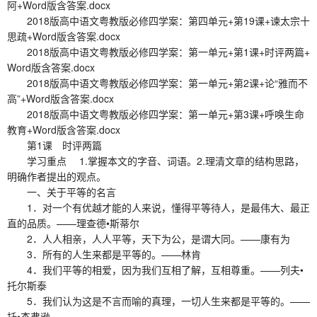
阿+Word版含答案.docx
2018版高中语文粤教版必修四学案：第四单元+第19课+谏太宗十
思疏+Word版含答案.docx
2018版高中语文粤教版必修四学案：第一单元+第1课+时评两篇+
Word版含答案.docx
2018版高中语文粤教版必修四学案：第一单元+第2课+论“雅而不
高”+Word版含答案.docx
2018版高中语文粤教版必修四学案：第一单元+第3课+呼唤生命
教育+Word版含答案.docx
第1课 时评两篇
学习重点 1.掌握本文的字音、词语。2.理清文章的结构思路，
明确作者提出的观点。
一、关于平等的名言
1．对一个有优越才能的人来说，懂得平等待人，是最伟大、最正
直的品质。——理查德•斯蒂尔
2．人人相亲，人人平等，天下为公，是谓大同。——康有为
3．所有的人生来都是平等的。——林肯
4．我们平等的相爱，因为我们互相了解，互相尊重。——列夫•
托尔斯泰
5．我们认为这是不言而喻的真理，一切人生来都是平等的。——
托•杰弗逊