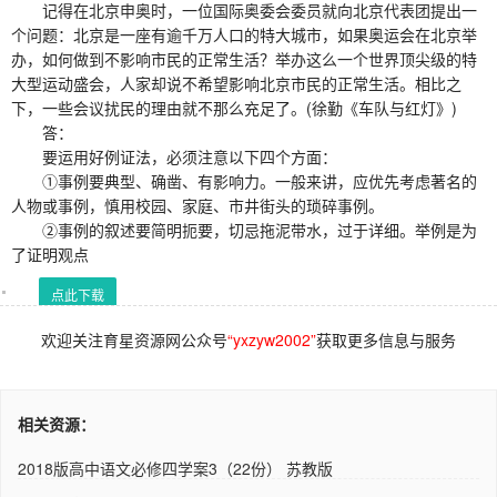
记得在北京申奥时，一位国际奥委会委员就向北京代表团提出一
个问题：北京是一座有逾千万人口的特大城市，如果奥运会在北京举
办，如何做到不影响市民的正常生活？举办这么一个世界顶尖级的特
大型运动盛会，人家却说不希望影响北京市民的正常生活。相比之
下，一些会议扰民的理由就不那么充足了。(徐勤《车队与红灯》)
答：
要运用好例证法，必须注意以下四个方面：
①事例要典型、确凿、有影响力。一般来讲，应优先考虑著名的
人物或事例，慎用校园、家庭、市井街头的琐碎事例。
②事例的叙述要简明扼要，切忌拖泥带水，过于详细。举例是为
了证明观点
点此下载
欢迎关注育星资源网公众号
“yxzyw2002”
获取更多信息与服务
相关资源：
2018版高中语文必修四学案3（22份） 苏教版