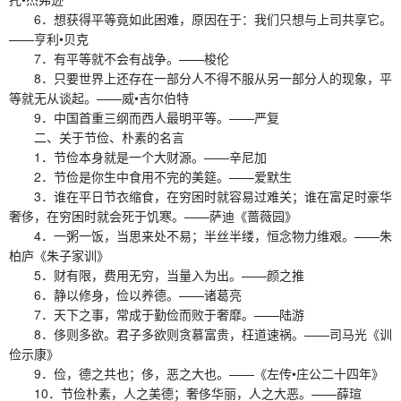
6．想获得平等竟如此困难，原因在于：我们只想与上司共享它。
——亨利•贝克
7．有平等就不会有战争。——梭伦
8．只要世界上还存在一部分人不得不服从另一部分人的现象，平
等就无从谈起。——威•吉尔伯特
9．中国首重三纲而西人最明平等。——严复
二、关于节俭、朴素的名言
1．节俭本身就是一个大财源。——辛尼加
2．节俭是你生中食用不完的美筵。——爱默生
3．谁在平日节衣缩食，在穷困时就容易过难关；谁在富足时豪华
奢侈，在穷困时就会死于饥寒。——萨迪《蔷薇园》
4．一粥一饭，当思来处不易；半丝半缕，恒念物力维艰。——朱
柏庐《朱子家训》
5．财有限，费用无穷，当量入为出。——颜之推
6．静以修身，俭以养德。——诸葛亮
7．天下之事，常成于勤俭而败于奢靡。——陆游
8．侈则多欲。君子多欲则贪慕富贵，枉道速祸。——司马光《训
俭示康》
9．俭，德之共也；侈，恶之大也。——《左传•庄公二十四年》
10．节俭朴素，人之美德；奢侈华丽，人之大恶。——薛瑄