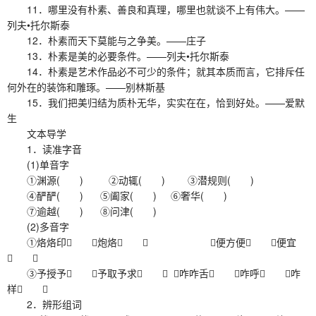
11．哪里没有朴素、善良和真理，哪里也就谈不上有伟大。——
列夫•托尔斯泰
12．朴素而天下莫能与之争美。——庄子
13．朴素是美的必要条件。——列夫•托尔斯泰
14．朴素是艺术作品必不可少的条件；就其本质而言，它排斥任
何外在的装饰和雕琢。——别林斯基
15．我们把美归结为质朴无华，实实在在，恰到好处。——爱默
生
文本导学
1．读准字音
(1)单音字
①渊源( ) ②动辄( ) ③潜规则( )
④酽酽( ) ⑤阖家( ) ⑥奢华( )
⑦逾越( ) ⑧问津( )
(2)多音字
①烙烙印 炮烙  ②便方便 便宜
 
③予授予 予取予求  ④咋咋舌 咋呼 咋
样 
2．辨形组词