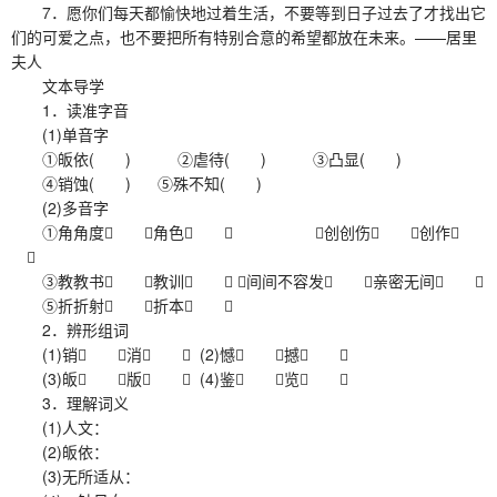
7．愿你们每天都愉快地过着生活，不要等到日子过去了才找出它
们的可爱之点，也不要把所有特别合意的希望都放在未来。——居里
夫人
文本导学
1．读准字音
(1)单音字
①皈依( ) ②虐待( ) ③凸显( )
④销蚀( ) ⑤殊不知( )
(2)多音字
①角角度 角色  ②创创伤 创作

③教教书 教训  ④间间不容发 亲密无间 
⑤折折射 折本 
2．辨形组词
(1)销 消  (2)憾 撼 
(3)皈 版  (4)鉴 览 
3．理解词义
(1)人文：
(2)皈依：
(3)无所适从：