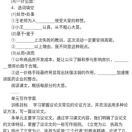
(4)一针见血：
4．选词填空
(1)处世•处事
①王老师为人________很受大家的称赞。
②小王________认真，从不粗心大意。
(2)基于•鉴于
①________上次失败的教训，这次活动一定要安排周密。
②________以上理由，我不同意这种观点。
(3)从而•进而
①公布商品房开发成本，能让公众了解和参与影响房价，______
__使房价趋于合理。
②这一价格手段最终将显现出扶强汰弱的作用，________加速推
进医药企业的整合。
阅读课文，概括每部分的大意。
……
单元写作学案
训练目标 学习掌握议论文常见的论证方法，并灵活运用多种论
证方法，写一篇议论文。
本单元主要学习议论文。通过学习课文内容，我们明确了议论文
的文体特征，掌握了议论文的一些写作规则。《立党为公 执政为
民》指出了立党为公、执政为民是“三个代表”的根本精神，论述了立