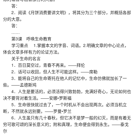
答：
2．阅读《月饼消费要讲文明》，将其分为三个部分，并概括各部
分的大意。
答：
……
第3课 呼唤生命教育
学习重点 1.掌握本文的字音、词语。2.明确文章的中心论点，
体会文章多样有力的论证方法。
关于生命的名言
1．百日莫空过，青春不再来。——拜伦
2．话可以收回，但人生不可能这样。——席勒
3．能将自己的生命寄托在他人的记忆中，生命仿佛就加长了一
些。——孟德斯鸠
4．人生是要活的，必须活得兴致勃勃，充满好奇心，无论如何也
决不要背对着生活。——安娜•罗斯福
5．生命很快就过去了，一个时机从不会出现两次。必须当机立
断，不然就永远别要。——罗曼•罗兰
6．人生虽只有几十春秋，但它决不是梦一般的幻灭，而是有着无
穷可歌可颂的深长意义的；附和真理，生命便会得到永生。——泰戈
尔