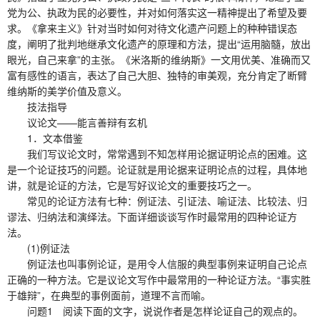
党为公、执政为民的必要性，并对如何落实这一精神提出了希望及要
求。《拿来主义》针对当时如何对待文化遗产问题上的种种错误态
度，阐明了批判地继承文化遗产的原理和方法，提出“运用脑髓，放出
眼光，自己来拿”的主张。《米洛斯的维纳斯》一文用优美、准确而又
富有感性的语言，表达了自己大胆、独特的审美观，充分肯定了断臂
维纳斯的美学价值及意义。
技法指导
议论文——能言善辩有玄机
1．文本借鉴
我们写议论文时，常常遇到不知怎样用论据证明论点的困难。这
是一个论证技巧的问题。论证就是用论据来证明论点的过程，具体地
讲，就是论证的方法，它是写好议论文的重要技巧之一。
常见的论证方法有七种：例证法、引证法、喻证法、比较法、归
谬法、归纳法和演绎法。下面详细谈谈写作时最常用的四种论证方
法。
(1)例证法
例证法也叫事例论证，是用令人信服的典型事例来证明自己论点
正确的一种方法。它是议论文写作中最常用的一种论证方法。“事实胜
于雄辩”，在典型的事例面前，道理不言而喻。
问题1 阅读下面的文字，说说作者是怎样论证自己的观点的。