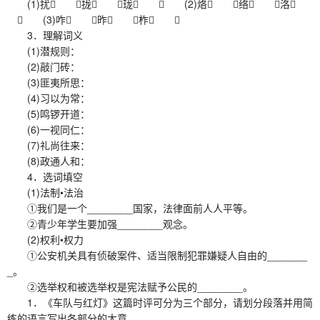
(1)扰 拢 珑  (2)烙 络 洛
 (3)咋 昨 柞 
3．理解词义
(1)潜规则：
(2)敲门砖：
(3)匪夷所思：
(4)习以为常：
(5)鸣锣开道：
(6)一视同仁：
(7)礼尚往来：
(8)政通人和：
4．选词填空
(1)法制•法治
①我们是一个________国家，法律面前人人平等。
②青少年学生要加强________观念。
(2)权利•权力
①公安机关具有侦破案件、适当限制犯罪嫌疑人自由的_______
_。
②选举权和被选举权是宪法赋予公民的________。
1．《车队与红灯》这篇时评可分为三个部分，请划分段落并用简
练的语言写出各部分的大意。