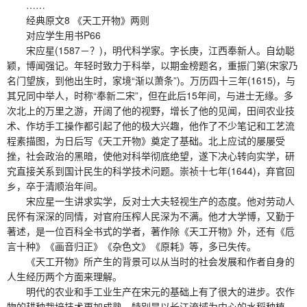
……
经典原文8 《天工开物》两则
对应学生用书P66
宋应星(1587－？)，明代科学家。字长庚，江西奉新人。自幼聪
颖，博闻强记。年轻时致力于科举，以期金榜题名，重振门第(宋家乃
名门望族，到他出生时，家境“渐以萧条”)。万历四十三年(1615)，与
其兄同中举人，时称“奉新二宋”，但在此后15年间，与进士无缘。多
次北上的万里之游，开阔了他的视野，增长了他的见闻，田间农业技
术、作坊手工操作都引起了他的极大兴趣，他作了不少笔记和工艺流
程素描图，为日后写《天工开物》奠定了基础。北上应试的屡屡受
挫，社会政治的黑暗，使他对科举彻底绝望，遂下决心转向实学，研
究直接关系到国计民生的科学技术问题。崇祯十七年(1644)，弃官回
乡，卒于清顺治年间。
宋应星一生讲求实学，反对士大夫轻视生产的态度。他对劳动人
民怀有深深的同情，对官府压榨人民深为不满。他才大学博，又勤于
著述，是一位百科全书式的学者，著作除《天工开物》外，还有《卮
言十种》《画音归正》《杂色文》《原耗》等，多已失传。
《天工开物》所产生的背景可以从当时的社会发展和作者自身的
人生经历两个方面来理解。
明代的农业和手工业生产在宋元的基础上有了很大的进步。农作
物的耕种栽培技术更加成熟，特别是以长江流域为中心的水稻种植，