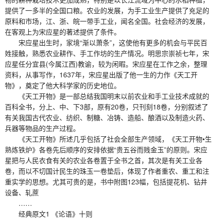
提供了一多半的全国口粮。农业的发展，为手工业生产提供了充足的
原料和市场，江、浙、皖一带手工业，闻名全国。社会经济的发展，
在客观上为宋应星的著述提供了条件。
宋应星出生时，家境“渐以萧条”，这使他有更多的机会与平民百
姓接触，熟悉农业耕作、手工作坊的生产情况。明思宗崇祯七年，宋
应星任分宜县(今属江西)教谕，较为闲暇。宋应星在工作之余，整理
资料，从事写作，1637年，宋应星出版了他一生的力作《天工开
物》，奠定了他大科学家的历史地位。
《天工开物》是一部总结我国明末以前农业和手工业技术成就的
百科全书，分上、中、下3部，原有20卷，只刊刻18卷，分别叙述了
有关我国古代农业、纺织、制糖、冶铸、造船、酿酒以及制造火药、
兵器等物品的生产过程。
《天工开物》所述几乎包括了社会全部生产领域，《天工开物•生
熟炼铁炉》各卷先后顺序的安排依据“贵五谷而贱金玉”的原则。宋应
星把与人民衣食有关的农业各卷置于全书之首，其次是有关工业各
卷，而以不切国计民生的珠玉一卷垫后，体现了作者重农、重工和注
重实学的思想。尤其可贵的是，书中附图123幅，包括提花机、钻井
设备、轧蔗
……
经典原文1 《论语》十则