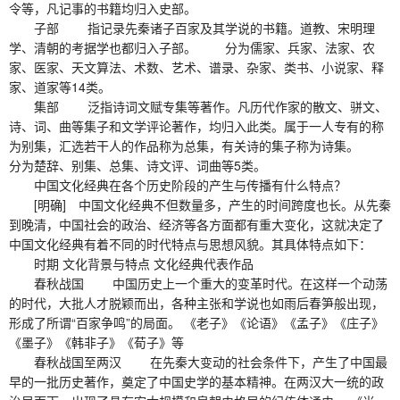
令等，凡记事的书籍均归入史部。
子部 指记录先秦诸子百家及其学说的书籍。道教、宋明理
学、清朝的考据学也都归入子部。 分为儒家、兵家、法家、农
家、医家、天文算法、术数、艺术、谱录、杂家、类书、小说家、释
家、道家等14类。
集部 泛指诗词文赋专集等著作。凡历代作家的散文、骈文、
诗、词、曲等集子和文学评论著作，均归入此类。属于一人专有的称
为别集，汇选若干人的作品称为总集，有关诗的集子称为诗集。
分为楚辞、别集、总集、诗文评、词曲等5类。
中国文化经典在各个历史阶段的产生与传播有什么特点？
[明确] 中国文化经典不但数量多，产生的时间跨度也长。从先秦
到晚清，中国社会的政治、经济等各方面都有重大变化，这就决定了
中国文化经典有着不同的时代特点与思想风貌。其具体特点如下：
时期 文化背景与特点 文化经典代表作品
春秋战国 中国历史上一个重大的变革时代。在这样一个动荡
的时代，大批人才脱颖而出，各种主张和学说也如雨后春笋般出现，
形成了所谓“百家争鸣”的局面。 《老子》《论语》《孟子》《庄子》
《墨子》《韩非子》《荀子》等
春秋战国至两汉 在先秦大变动的社会条件下，产生了中国最
早的一批历史著作，奠定了中国史学的基本精神。在两汉大一统的政