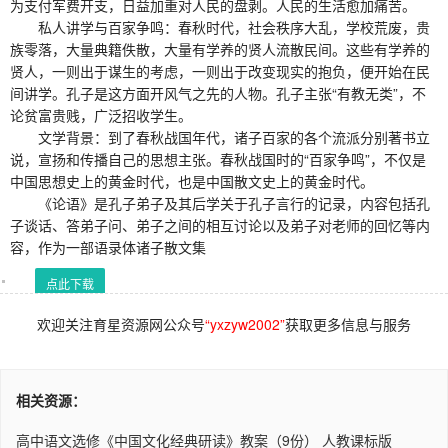
为支付军费开支，日益加重对人民的盘剥。人民的生活愈加痛苦。
私人讲学与百家争鸣：春秋时代，社会秩序大乱，学校荒废，贵
族零落，大量典籍佚散，大量有学养的贤人流散民间。这些有学养的
贤人，一则出于谋生的考虑，一则出于改变现实的抱负，便开始在民
间讲学。孔子是这方面开风气之先的人物。孔子主张“有教无类”，不
论贫富贵贱，广泛招收学生。
文学背景：到了春秋战国年代，诸子百家的各个流派分别著书立
说，宣扬和传播自己的思想主张。春秋战国时的“百家争鸣”，不仅是
中国思想史上的黄金时代，也是中国散文史上的黄金时代。
《论语》是孔子弟子及其后学关于孔子言行的记录，内容包括孔
子谈话、答弟子问、弟子之间的相互讨论以及弟子对老师的回忆等内
容，作为一部语录体诸子散文集
点此下载
欢迎关注育星资源网公众号
“yxzyw2002”
获取更多信息与服务
相关资源：
高中语文选修《中国文化经典研读》教案（9份） 人教课标版