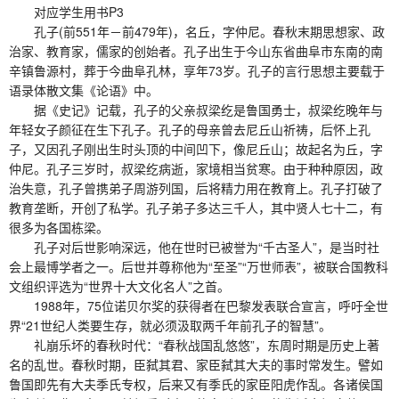
对应学生用书P3
孔子(前551年－前479年)，名丘，字仲尼。春秋末期思想家、政
治家、教育家，儒家的创始者。孔子出生于今山东省曲阜市东南的南
辛镇鲁源村，葬于今曲阜孔林，享年73岁。孔子的言行思想主要载于
语录体散文集《论语》中。
据《史记》记载，孔子的父亲叔梁纥是鲁国勇士，叔梁纥晚年与
年轻女子颜征在生下孔子。孔子的母亲曾去尼丘山祈祷，后怀上孔
子，又因孔子刚出生时头顶的中间凹下，像尼丘山；故起名为丘，字
仲尼。孔子三岁时，叔梁纥病逝，家境相当贫寒。由于种种原因，政
治失意，孔子曾携弟子周游列国，后将精力用在教育上。孔子打破了
教育垄断，开创了私学。孔子弟子多达三千人，其中贤人七十二，有
很多为各国栋梁。
孔子对后世影响深远，他在世时已被誉为“千古圣人”，是当时社
会上最博学者之一。后世并尊称他为“至圣”“万世师表”，被联合国教科
文组织评选为“世界十大文化名人”之首。
1988年，75位诺贝尔奖的获得者在巴黎发表联合宣言，呼吁全世
界“21世纪人类要生存，就必须汲取两千年前孔子的智慧”。
礼崩乐坏的春秋时代：“春秋战国乱悠悠”，东周时期是历史上著
名的乱世。春秋时期，臣弑其君、家臣弑其大夫的事时常发生。譬如
鲁国即先有大夫季氏专权，后来又有季氏的家臣阳虎作乱。各诸侯国