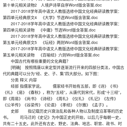
第十单元相关读物2 人境庐诗草自序Word版含答案.doc
2017-2018学年高中语文人教版选修中国文化经典研读教学案：
第四单元经典原文4 《大学》节选Word版含答案.doc
2017-2018学年高中语文人教版选修中国文化经典研读教学案：
第四单元相关读物 《中庸》节选Word版含答案.doc
2017-2018学年高中语文人教版选修中国文化经典研读教学案：
第五单元经典原文5 《坛经》两则Word版含答案.doc
2017-2018学年高中语文人教版选修中国文化经典研读教学案：
第五单元相关读物 《百喻经》六则Word版含答案.doc
中国古代有哪些重要的文化典籍？
[明确] 按照隋唐以来定型并逐渐流行开来的四部分类法，中国古
代的典籍可以分为“经、史、子、集”四大部分。如下图：
分类 释义 内容
经部 指儒家学说。 儒家经书开始有五部，即《诗》《书》
《礼》《易》《春秋》，称为“五经”，从唐代到宋代，形成“十三经”，
即《周易》《尚书》《诗经》《周礼》《仪礼》《礼记》《左传》
《公羊传》《谷梁传》《论语》《孝经》《尔雅》《孟子》。
史部 指记载历史兴衰治乱和各种人物以及制度沿革等的历史
书。 司马迁的《史记》为中国正史的开始，以后几乎每朝一史，
共有二十五史。此外还有古史、野史、法典、地志、职官、政书、时