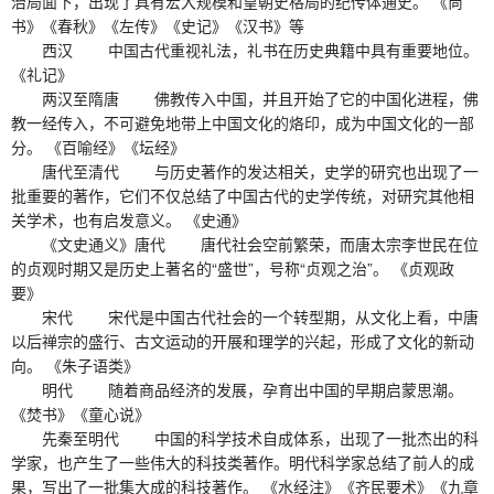
治局面下，出现了具有宏大规模和皇朝史格局的纪传体通史。 《尚
书》《春秋》《左传》《史记》《汉书》等
西汉 中国古代重视礼法，礼书在历史典籍中具有重要地位。
《礼记》
两汉至隋唐 佛教传入中国，并且开始了它的中国化进程，佛
教一经传入，不可避免地带上中国文化的烙印，成为中国文化的一部
分。 《百喻经》《坛经》
唐代至清代 与历史著作的发达相关，史学的研究也出现了一
批重要的著作，它们不仅总结了中国古代的史学传统，对研究其他相
关学术，也有启发意义。 《史通》
《文史通义》唐代 唐代社会空前繁荣，而唐太宗李世民在位
的贞观时期又是历史上著名的“盛世”，号称“贞观之治”。 《贞观政
要》
宋代 宋代是中国古代社会的一个转型期，从文化上看，中唐
以后禅宗的盛行、古文运动的开展和理学的兴起，形成了文化的新动
向。 《朱子语类》
明代 随着商品经济的发展，孕育出中国的早期启蒙思潮。
《焚书》《童心说》
先秦至明代 中国的科学技术自成体系，出现了一批杰出的科
学家，也产生了一些伟大的科技类著作。明代科学家总结了前人的成
果，写出了一批集大成的科技著作。 《水经注》《齐民要术》《九章