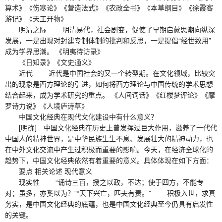
算术》《伤寒论》《营造法式》《农政全书》《本草纲目》《徐霞客
游记》《天工开物》
明清之际 明清易代，社会剧变，促使了早期启蒙思潮向纵深
发展，一是出现对封建专制体制的批判和反思，一是提倡“经世致用”
成为学界思潮。 《明夷待访录》
《日知录》《文史通义》
近代 近代是中国社会的又一个转型期。在文化领域，比较突
出的现象是西方理论的引进，如何将西方理论与中国传统的学术思想
结合起来，成为学术研究的重点。 《人间词话》《红楼梦评论》《摩
罗诗力说》《人境庐诗草》
中国文化经典在现代文化建设中有什么意义？
[明确] 中国文化经典在历史上曾发挥过巨大作用，滋养了一代代
中国人的精神世界，是中华民族生生不息、发展壮大的精神动力，也
在中外文化交流中产生过积极而重要的影响。今天，在经济全球化的
趋势下，中国文化经典依然有着重要的意义。具体体现在如下方面：
要点 相关论述 现代意义
现实性 “诵诗三百，授之以政，不达；使于四方，不能专
对；虽多，亦奚以为？”“天下兴亡，匹夫有责。” 积极入世，求真
务实，是中国文化经典的底蕴，也是中国文化经典至今仍具有启发性
的关键。