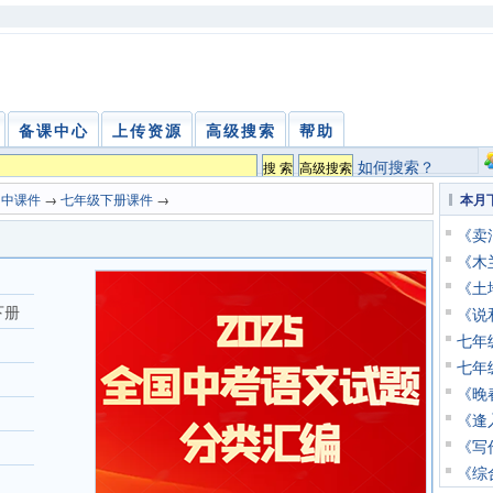
备课中心
上传资源
高级搜索
帮助
如何搜索？
初中课件
→
七年级下册课件
→
本月
《卖油
《木兰
《土地
下册
《说
七年
七年
《晚春
《逢入
《写
《综