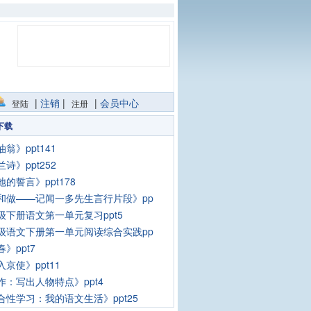
|
注销
|
|
会员中心
登陆
注册
下载
翁》ppt141
诗》ppt252
的誓言》ppt178
和做——记闻一多先生言行片段》pp
级下册语文第一单元复习ppt5
级语文下册第一单元阅读综合实践pp
》ppt7
京使》ppt11
作：写出人物特点》ppt4
合性学习：我的语文生活》ppt25