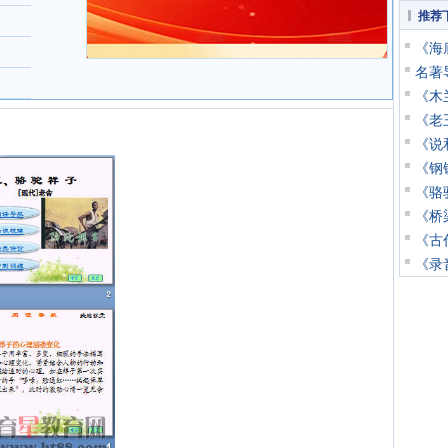
推荐
《海
名著
《木兰
《老王
《说
《钢
《骆驼
《桥
《古
《录音