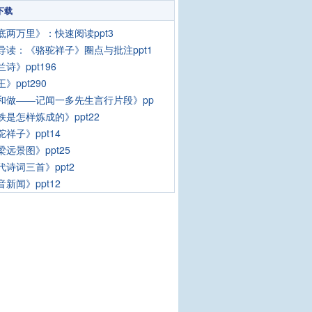
下载
底两万里》：快速阅读ppt3
导读：《骆驼祥子》圈点与批注ppt1
诗》ppt196
》ppt290
和做——记闻一多先生言行片段》pp
铁是怎样炼成的》ppt22
祥子》ppt14
梁远景图》ppt25
代诗词三首》ppt2
新闻》ppt12