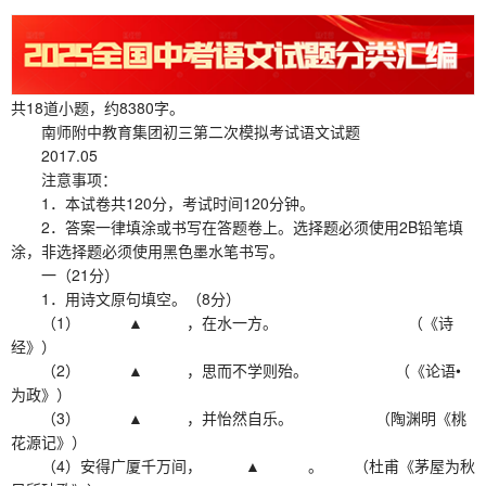
共18道小题，约8380字。
南师附中教育集团初三第二次模拟考试语文试题
2017.05
注意事项：
1．本试卷共120分，考试时间120分钟。
2．答案一律填涂或书写在答题卷上。选择题必须使用2B铅笔填
涂，非选择题必须使用黑色墨水笔书写。
一（21分）
1．用诗文原句填空。（8分）
（1） ▲ ，在水一方。 （《诗
经》）
（2） ▲ ，思而不学则殆。 （《论语•
为政》）
（3） ▲ ，并怡然自乐。 （陶渊明《桃
花源记》）
（4）安得广厦千万间， ▲ 。 （杜甫《茅屋为秋