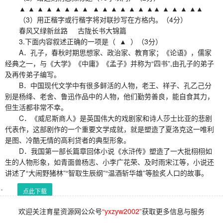
▲ ▲ ▲ ▲ ▲ ▲ ▲ ▲ ▲ ▲ ▲ ▲ ▲ ▲ ▲▲ ▲ ▲ ▲ ▲▲
（3）用正楷字或行楷字将对联抄写在方格内。（4分）
春风又绿新丝路 古陇长书大锦篇
3.下面内容叙述正确的一项是（ ▲ ）（3分）
A．孔子，春秋时期思想家、政治家、教育家；《论语》，儒家
经典之一，与《大学》《中庸》《孟子》并称为“四书”,由孔子的弟子
及再传弟子编写。
B．中国现代文学中有很多鲜活的人物，老王、祥子、孔乙己分
别是杨绛、老舍、鲁迅作品中的人物，他们勤劳善良，能自食其力，
但生活都非常不幸。
C．《威尼斯商人》是英国伟大的戏剧家和诗人莎士比亚的悲剧
代表作，这部剧作的一个重要文学成就，就是塑造了夏洛克这一唯利
是图、冷酷无情的高利贷者的典型形象。
D．我国第一部长篇章回体小说《水浒传》塑造了一大批栩栩如
生的人物形象，如青面兽杨志、小李广花荣、及时雨宋江等，小说还
讲述了“大闹野猪林”“智取生辰纲”“温酒斩华雄”等脍炙人口的故事。
点此下载
欢迎关注育星资源网公众号
“yxzyw2002”
获取更多信息与服务