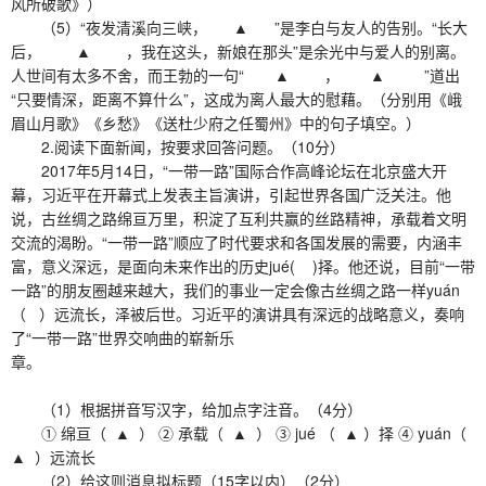
风所破歌》）
（5）“夜发清溪向三峡， ▲ ”是李白与友人的告别。“长大
后， ▲ ，我在这头，新娘在那头”是余光中与爱人的别离。
人世间有太多不舍，而王勃的一句“ ▲ ， ▲ ”道出
“只要情深，距离不算什么”，这成为离人最大的慰藉。（分别用《峨
眉山月歌》《乡愁》《送杜少府之任蜀州》中的句子填空。）
2.阅读下面新闻，按要求回答问题。（10分）
2017年5月14日，“一带一路”国际合作高峰论坛在北京盛大开
幕，习近平在开幕式上发表主旨演讲，引起世界各国广泛关注。他
说，古丝绸之路绵亘万里，积淀了互利共赢的丝路精神，承载着文明
交流的渴盼。“一带一路”顺应了时代要求和各国发展的需要，内涵丰
富，意义深远，是面向未来作出的历史jué( )择。他还说，目前“一带
一路”的朋友圈越来越大，我们的事业一定会像古丝绸之路一样yuán
（ ）远流长，泽被后世。习近平的演讲具有深远的战略意义，奏响
了“一带一路”世界交响曲的崭新乐
章。
（1）根据拼音写汉字，给加点字注音。（4分）
① 绵亘（ ▲ ） ② 承载（ ▲ ） ③ jué （ ▲ ）择 ④ yuán（
▲ ）远流长
（2）给这则消息拟标题（15字以内）（2分）