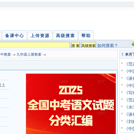
备课中心
上传资源
高级搜索
帮助
如何搜索？
初中教案
→
九年级上册教案
→
本月
《范
《中
《谈
级上
《中
《写
《范
《水
《谈
《刘
《中