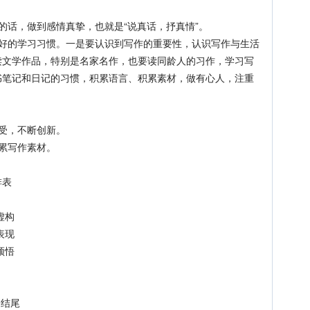
话，做到感情真挚，也就是“说真话，抒真情”。
的学习习惯。一是要认识到写作的重要性，认识写作与生活
读文学作品，特别是名家名作，也要读同龄人的习作，学习写
书笔记和日记的习惯，积累语言、积累素材，做有心人，注重
。
受，不断创新。
累写作素材。
排表
虚构
表现
颖悟
•结尾