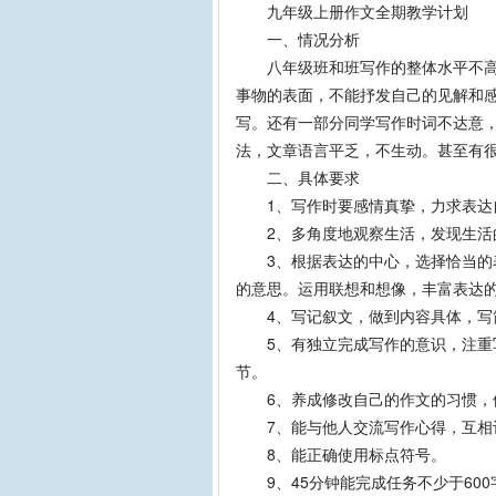
九年级上册作文全期教学计划
一、情况分析
八年级班和班写作的整体水平不高，
事物的表面，不能抒发自己的见解和
写。还有一部分同学写作时词不达意
法，文章语言平乏，不生动。甚至有
二、具体要求
1、写作时要感情真挚，力求表达自
2、多角度地观察生活，发现生活的
3、根据表达的中心，选择恰当的表
的意思。运用联想和想像，丰富表达
4、写记叙文，做到内容具体，写
5、有独立完成写作的意识，注重写
节。
6、养成修改自己的作文的习惯，
7、能与他人交流写作心得，互相
8、能正确使用标点符号。
9、45分钟能完成任务不少于600