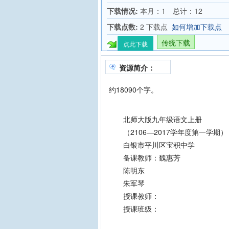
下载情况:
本月：1 总计：12
下载点数:
2 下载点
如何增加下载点
传统下载
点此下载
资源简介：
约18090个字。
北师大版九年级语文上册
（2106—2017学年度第一学期）
白银市平川区宝积中学
备课教师：魏惠芳
陈明东
朱军琴
授课教师：
授课班级：