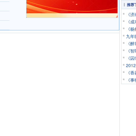
推荐
《济
《成
《杨
九年
《醉
《智
《囚
20
《香
《事