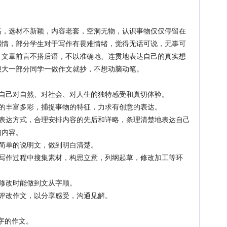
选材不新颖，内容老套，空洞无物，认识事物仅仅停留在
感情，部分学生对于写作有畏难情绪，觉得无话可说，无事可
，文章前言不搭后语，不以准确地、连贯地表达自己的真实想
很大一部分同学一做作文就抄，不想动脑动笔。
己对自然、对社会、对人生的独特感受和真切体验。
丰富多彩，捕捉事物的特征，力求有创意的表达。
达方式，合理安排内容的先后和详略，条理清楚地表达自己
的内容。
简单的说明文，做到明白清楚。
作过程中搜集素材，构思立意，列纲起草，修改加工等环
修改时能做到文从字顺。
评改作文，以分享感受，沟通见解。
字的作文。