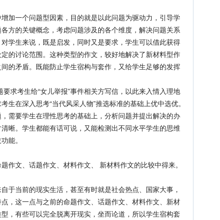
。
加一个问题型因素，目的就是以此问题为驱动力，引导学
题各方的关键概念，考虑问题涉及的各个维度，解决问题关系
，对学生来说，既是启发，同时又是要求，学生可以借此获得
设定的讨论范围。这种类型的作文，较好地解决了新材料型作
之间的矛盾。既能防止学生宿构与套作，又给学生足够的发挥
要求考生给“女儿举报”事件相关方写信，以此来入情入理地
考生在深入思考“当代风采人物”推选标准的基础上优中选优。
题，需要学生在理性思考的基础上，分析问题并提出解决的办
常清晰。学生都能有话可说，又能检测出不同水平学生的思维
拔功能。
作文、话题作文、材料作文、 新材料作文的比较中得来。
于当前的现实生活，甚至有时就是社会热点、国家大事，
特点，这一点与之前的命题作文、话题作文、材料作文、新材
类型，有些可以完全脱离开现实，坐而论道，所以学生宿构套