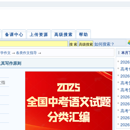
备课中心
上传资源
高级搜索
帮助
如何搜索？
中学作文
→
各类作文指导
→
本月
20
及其写作原则
高考
20
文指
高考
高考
20
20
高考
20
20