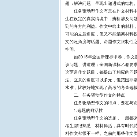
题→解决问题，呈现出递进式的结构
任务驱动型作文有意在作文材料中增
生在设定的真实情境中，辨析涉及问
到的各方的利益。作文中给出的材料
可能的立意角度，但又不能偏离材料
文的泛角度与话题、命题作文限制性
空间。
如2015年全国新课标甲卷，作文题
谈问题、讲道理；全国新课标乙卷要求
这两道作文题目，都提出了相应的问
法。立意的角度可以多元，但范围非
水准，比较好地实现了高考的考查选
二、任务驱动型作文的特点
任务驱动型作文的特点，要在与命题
1.选题的鲜活性
任务驱动型作文的选题，一般都来自
考生都很熟悉，材料鲜活，具有时代
料作文都很不一样。之前的那些作文