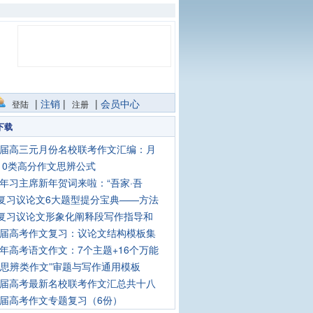
|
注销
|
|
会员中心
登陆
注册
下载
26届高三元月份名校联考作文汇编：月
10类高分作文思辨公式
26年习主席新年贺词来啦：“吾家·吾
复习议论文6大题型提分宝典——方法
复习议论文形象化阐释段写作指导和
26届高考作文复习：议论文结构模板集
26年高考语文作文：7个主题+16个万能
“思辨类作文”审题与写作通用模板
26届高考最新名校联考作文汇总共十八
26届高考作文专题复习（6份）