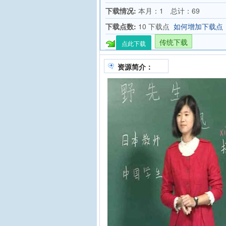
下载情况:
本月：1 总计：69
下载点数:
10 下载点
如何增加下载点
传统下载
点此下载
资源简介：