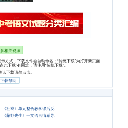
更多相关资源
提示方式，下载文件会自动命名；“传统下载”为打开新页面
点此下载”有困难，请使用“传统下载”。
确认下载请勿点击。
下载帮助
《社戏》单元整合教学课后反..
《藤野先生》一文语言情感导..