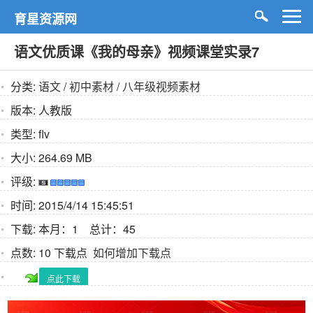
育星资源网
语文优质课《我的母亲》视频课堂实录7
分类:
语文
/
初中素材
/
八年级视频素材
版本:
人教版
类型:
flv
大小:
264.69 MB
评级:
时间:
2015/4/14 15:45:51
下载:
本月：1 总计：45
点数:
10 下载点
如何增加下载点
点此下载