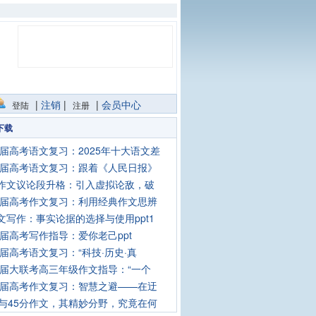
|
注销
|
|
会员中心
登陆
注册
下载
26届高考语文复习：2025年十大语文差
26届高考语文复习：跟着《人民日报》
作文议论段升格：引入虚拟论敌，破
26届高考作文复习：利用经典作文思辨
文写作：事实论据的选择与使用ppt1
26届高考写作指导：爱你老己ppt
26届高考语文复习：“科技·历史·真
26届大联考高三年级作文指导：“一个
26届高考作文复习：智慧之避——在迂
分与45分作文，其精妙分野，究竟在何