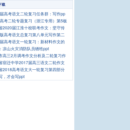
下载
21届高考语文二轮复习任务群：写作pp
20高考二轮专题复习（浙江专用）第5板
省2020届江淮十校联考作文：坚守传
20版高考语文总复习第八单元写作第二
20届高考语文一轮复习：新材料作文的
：凉山火灾消防队员牺牲ppt
市高三2月调考作文分析及二轮复习作
省宿迁中学2017届高三语文二轮作文
省2018高考语文大一轮复习第四部分
写，才会写ppt