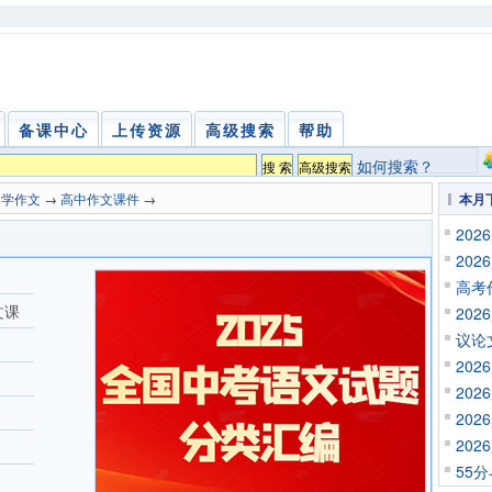
备课中心
上传资源
高级搜索
帮助
如何搜索？
中学作文
→
高中作文课件
→
本月
20
20
高考
文课
20
议论
20
20
20
20
55