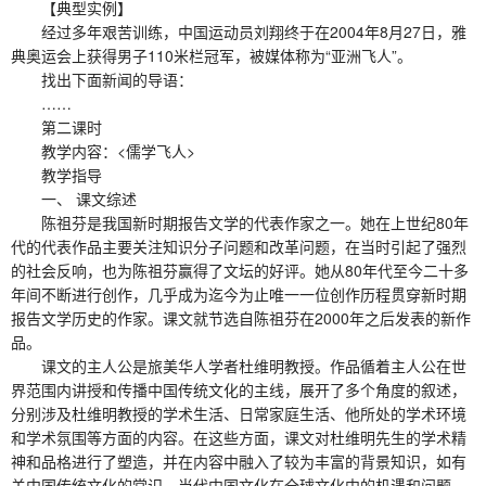
【典型实例】
经过多年艰苦训练，中国运动员刘翔终于在2004年8月27日，雅
典奥运会上获得男子110米栏冠军，被媒体称为“亚洲飞人”。
找出下面新闻的导语：
……
第二课时
教学内容：<儒学飞人>
教学指导
一、 课文综述
陈祖芬是我国新时期报告文学的代表作家之一。她在上世纪80年
代的代表作品主要关注知识分子问题和改革问题，在当时引起了强烈
的社会反响，也为陈祖芬赢得了文坛的好评。她从80年代至今二十多
年间不断进行创作，几乎成为迄今为止唯一一位创作历程贯穿新时期
报告文学历史的作家。课文就节选自陈祖芬在2000年之后发表的新作
品。
课文的主人公是旅美华人学者杜维明教授。作品循着主人公在世
界范围内讲授和传播中国传统文化的主线，展开了多个角度的叙述，
分别涉及杜维明教授的学术生活、日常家庭生活、他所处的学术环境
和学术氛围等方面的内容。在这些方面，课文对杜维明先生的学术精
神和品格进行了塑造，并在内容中融入了较为丰富的背景知识，如有
关中国传统文化的常识，当代中国文化在全球文化中的机遇和问题，