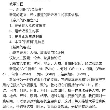
教学过程
一、新闻的“六位侍者”
新闻的定义：经过报道的新近发生的事实信息。
【定义的四层含义】
1、要通过大众传媒报道
2、是新近发生的事
3、是真正发生过的事
4、本来的“原料”是信息
【新闻的要素】
小说三要素：人物、故事情节和环境
议论文三要素：论点、论据和论证
记叙文六要素：时间、地点、人物、事情的起因、经过和结果
新闻的“六位侍者”：谁（Who）、何时（When）、何地（Wher
e）、何事（What）、为何（Why）、结果如何（How）。
新闻作为一种以叙事为主的文体，它的基本要素和我们语文界常
用的记叙文的六要素是一致的。教材把它们概括为“5W＋H”，即：
谁、何时、何地、何事、为何、结果如何，换一种说法就是人物、时
间、地点、经过、原因、结果。通过对这六要素的把握，我们面对一
篇新闻，可以很迅速地把握其主要内容。这对于每天接触大量信息的
现代人，快速筛选有用信息，提高阅读效率，无疑是有帮助的。