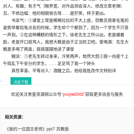
对人、有趣；有才气｛眼界宽、对作品领会深入、修改文章老辣｝
丑、不修边幅：他的相貌很古怪……是狞笑，样子更凶。
书呆气：①课堂上常是稀稀拉拉的不大上座，但教员用拿毛笔的
姿势举着铅笔点名的时候，学生却个个都到了，因为一个学生不只答
一声到。②在这种糟糕的情形之下，徐老先生之所以凶，老是绷着
脸，老是开口就骂人，我想大概是由于正当防卫吧。爱喝酒：先生大
概是多喝了两盅，摇摇摆摆地进了课堂
糊涂：①老先生转过身来，冷笑两声，勃然大怒②我一向是个上
午捣乱下午安分的学生，……足足骂了我一个钟头
真性率直、平等对人：酒醒之后，他给我批改作文特别详
点此下载
欢迎关注育星资源网公众号
“yxzyw2002”
获取更多信息与服务
相关资源：
《我的一位国文老师》ppt7 苏教版