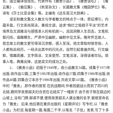
长、国立编译馆馆长。代表作有《雅舍小品》、《雅舍谈吃》、《看
云集》、《偏见集》、《秋室杂文》、长篇散文集《槐园梦忆》等。
译有《莎士比亚全集》等。主编有《远东英汉大辞典》。
梁实秋散文集文人散文与学者散文的特点于一体，旁征博引，内
蕴丰盈，行文崇尚简洁，重视文调，追求“绚烂之极趋于平淡”的艺术
境界及文调雅洁与感情渗入的有机统一。且因洞察人生百态，文笔机
智闪烁，谐趣横生，严肃中见幽默，幽默中见文采。晚年怀念故人、
思恋故土的散文更写得深沉浓郁，感人至深。他文章取材很世俗，人
人都有此经历，一经点出其中的闪光点，自然引起普遍共鸣。行文幽
默、情趣高雅、文字简洁、文采斐然、文笔活泼，深得读者珍玩。琐
事入笔，典雅出锋，这是梁文的成功之处。
2、《雅舍小品》初版于1949年，收小品散文34篇。续集于1973年
出版,收作品32篇;三集于1982年出版,收作品37篇;四集于1986年出版,收
作品40篇.四集合订本亦于1986年出版,共收文章143篇。《雅舍小品》
中的「雅舍」,即作者的居室.在抗战期间,作者因避战火而到了四川的
北碚,跟同学吴景超夫妇合资在北碚买了一幢房子.由于房子筑在路边的
山坡上,没有门牌,邮递不便,便用吴景超夫人龚业雅的名字,替居室命名
为「雅舍」.后来,他应邀在重庆出版的《星期评论》写专栏,以「雅舍
小品」为栏目,每星期一篇,每篇二千字,以笔名「子佳」发表,写了十多