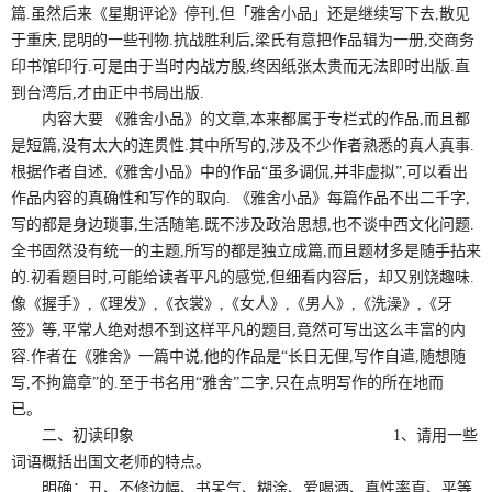
篇.虽然后来《星期评论》停刊,但「雅舍小品」还是继续写下去,散见
于重庆,昆明的一些刊物.抗战胜利后,梁氏有意把作品辑为一册,交商务
印书馆印行.可是由于当时内战方殷,终因纸张太贵而无法即时出版.直
到台湾后,才由正中书局出版.
内容大要 《雅舍小品》的文章,本来都属于专栏式的作品,而且都
是短篇,没有太大的连贯性.其中所写的,涉及不少作者熟悉的真人真事.
根据作者自述,《雅舍小品》中的作品“虽多调侃,并非虚拟”,可以看出
作品内容的真确性和写作的取向. 《雅舍小品》每篇作品不出二千字,
写的都是身边琐事,生活随笔.既不涉及政治思想,也不谈中西文化问题.
全书固然没有统一的主题,所写的都是独立成篇,而且题材多是随手拈来
的.初看题目时,可能给读者平凡的感觉,但细看内容后，却又别饶趣味.
像《握手》,《理发》,《衣裳》,《女人》,《男人》,《洗澡》,《牙
签》等,平常人绝对想不到这样平凡的题目,竟然可写出这么丰富的内
容.作者在《雅舍》一篇中说,他的作品是“长日无俚,写作自遣,随想随
写,不拘篇章”的.至于书名用“雅舍”二字,只在点明写作的所在地而
已。
二、初读印象 1、请用一些
词语概括出国文老师的特点。
明确：丑、不修边幅、书呆气、糊涂、爱喝酒、真性率直、平等