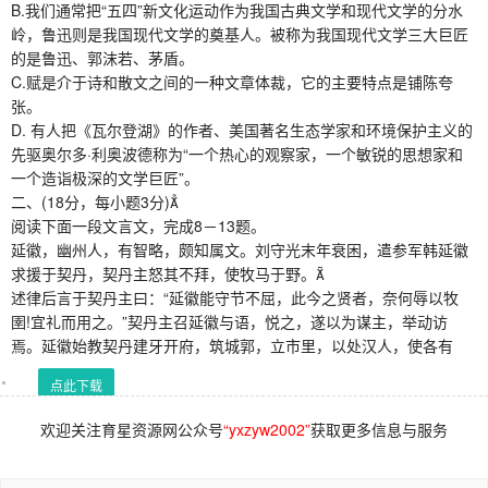
B.我们通常把“五四”新文化运动作为我国古典文学和现代文学的分水
岭，鲁迅则是我国现代文学的奠基人。被称为我国现代文学三大巨匠
的是鲁迅、郭沫若、茅盾。
C.赋是介于诗和散文之间的一种文章体裁，它的主要特点是铺陈夸
张。
D. 有人把《瓦尔登湖》的作者、美国著名生态学家和环境保护主义的
先驱奥尔多·利奥波德称为“一个热心的观察家，一个敏锐的思想家和
一个造诣极深的文学巨匠”。
二、(18分，每小题3分)
阅读下面一段文言文，完成8－13题。
延徽，幽州人，有智略，颇知属文。刘守光末年衰困，遣参军韩延徽
求援于契丹，契丹主怒其不拜，使牧马于野。
述律后言于契丹主曰：“延徽能守节不屈，此今之贤者，奈何辱以牧
圉!宜礼而用之。”契丹主召延徽与语，悦之，遂以为谋主，举动访
焉。延徽始教契丹建牙开府，筑城郭，立市里，以处汉人，使各有
点此下载
欢迎关注育星资源网公众号
“yxzyw2002”
获取更多信息与服务