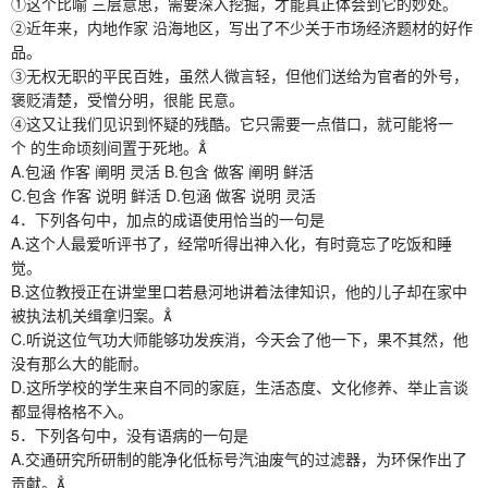
①这个比喻 三层意思，需要深入挖掘，才能真正体会到它的妙处。
②近年来，内地作家 沿海地区，写出了不少关于市场经济题材的好作
品。
③无权无职的平民百姓，虽然人微言轻，但他们送给为官者的外号，
褒贬清楚，受憎分明，很能 民意。
④这又让我们见识到怀疑的残酷。它只需要一点借口，就可能将一
个 的生命顷刻间置于死地。
A.包涵 作客 阐明 灵活 B.包含 做客 阐明 鲜活
C.包含 作客 说明 鲜活 D.包涵 做客 说明 灵活
4．下列各句中，加点的成语使用恰当的一句是
A.这个人最爱听评书了，经常听得出神入化，有时竟忘了吃饭和睡
觉。
B.这位教授正在讲堂里口若悬河地讲着法律知识，他的儿子却在家中
被执法机关缉拿归案。
C.听说这位气功大师能够功发疾消，今天会了他一下，果不其然，他
没有那么大的能耐。
D.这所学校的学生来自不同的家庭，生活态度、文化修养、举止言谈
都显得格格不入。
5．下列各句中，没有语病的一句是
A.交通研究所研制的能净化低标号汽油废气的过滤器，为环保作出了
贡献。