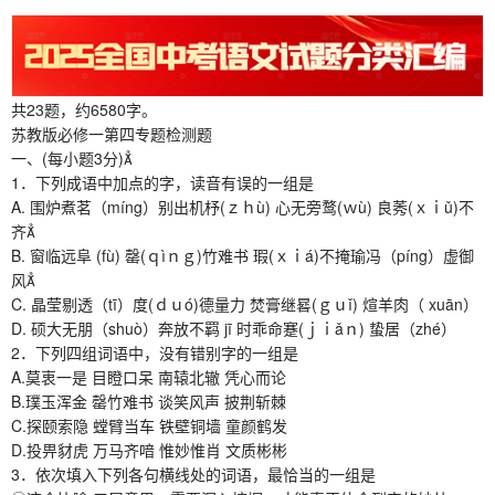
共23题，约6580字。
苏教版必修一第四专题检测题
一、(每小题3分)
1．下列成语中加点的字，读音有误的一组是
A. 围炉煮茗（míng）别出机杼(ｚｈù) 心无旁鹜(ｗù) 良莠(ｘｉǔ)不
齐
B. 窗临远阜 (fù) 罄(ｑìｎｇ)竹难书 瑕(ｘｉá)不掩瑜冯（píng）虚御
风
C. 晶莹剔透（tī）度(ｄｕó)德量力 焚膏继晷(ｇｕǐ) 煊羊肉（ xuān）
D. 硕大无朋（shuò）奔放不羁 jī 时乖命蹇(ｊｉǎｎ) 蛰居（zhé）
2．下列四组词语中，没有错别字的一组是
A.莫衷一是 目瞪口呆 南辕北辙 凭心而论
B.璞玉浑金 罄竹难书 谈笑风声 披荆斩棘
C.探颐索隐 螳臂当车 铁壁铜墙 童颜鹤发
D.投畀豺虎 万马齐喑 惟妙惟肖 文质彬彬
3．依次填入下列各句横线处的词语，最恰当的一组是