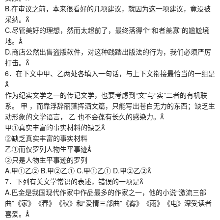
B.在审议之前，本来很看好的几项建议，就因为这一项建议，竟没被
采纳。
C.尽管美好的理想，然而太超前了，最终落得个“和者盖寡”的尴尬境
地。
D.商店公然出售盗版软件，对这种践踏出版法的行为，我们必须严厉
打击。
6．在下文中甲、乙两处各填入一句话，与上下文衔接最恰当的一组是

作为纪实文学之一的传记文学，也要考虑到“文”与“实”二者的有机联
系。 甲 ，而靠浮辞丽藻挥洒文篇，只能写出苍白无力的东西；缺乏生
动形象的文学语言， 乙 也不会葆有长久的感染力。
甲①真实丰富的事实材料的缺乏
②缺乏真实丰富的事实材料
乙①而仅罗列人物生平事迹
②只是人物生平事迹的罗列
A.甲①乙② B.甲②乙① C.甲①乙① D.甲②乙②
7．下列有关文学常识的表述，错误的一项是
A.巴金是我国现代作家中作品最多的作家之一，他的小说“激流三部
曲”《家》《春》《秋》和“爱情三部曲”《雾》《雨》《电》深受读者
喜爱。