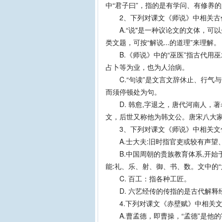
中“君子曰”，指的是有学问、有修养
2、下列对课文《师说》中相关古代
A.“说"是一种议论文的文体，可以
类文题，可按“解说...的道理”来理解。
B.《师说》中的“巫医”指古代用
占卜等为业，也为人治病。
C.“句读”是文言文辞休止、行气与
而须停顿处为句。
D. 韩愈,字退之，唐代河南人，
文，后世又称他为韩文公。唐宋八大
3、下列对课文《师说》中相关文化
A.士大夫:旧时指官吏或较有声望
B.中国周朝的贵族教育体系,开始于
能:礼、乐、射、御、书、数。文中的“
C. 百工：指各种工匠。
D. 六艺经传的传指的是古代解释
4.下列对课文《赤壁赋》中相关文
A.曹孟德，即曹操，“孟德”是他的