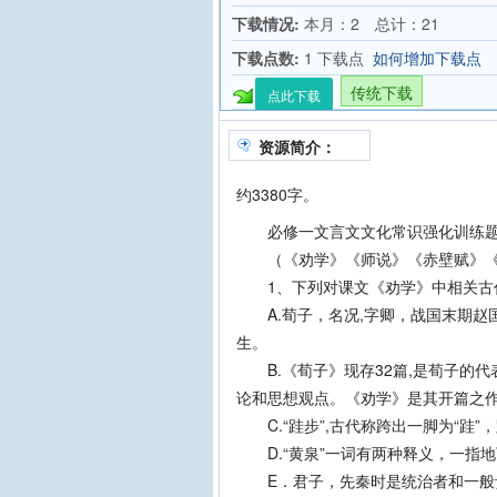
下载情况:
本月：2 总计：21
下载点数:
1 下载点
如何增加下载点
传统下载
点此下载
资源简介：
约3380字。
必修一文言文文化常识强化训练
（《劝学》《师说》《赤壁赋》《
1、下列对课文《劝学》中相关古代
A.荀子，名况,字卿，战国末期赵
生。
B.《荀子》现存32篇,是荀子的代
论和思想观点。《劝学》是其开篇之
C.“跬步”,古代称跨出一脚为“跬”
D.“黄泉”一词有两种释义，一指地
E．君子，先秦时是统治者和一般贵