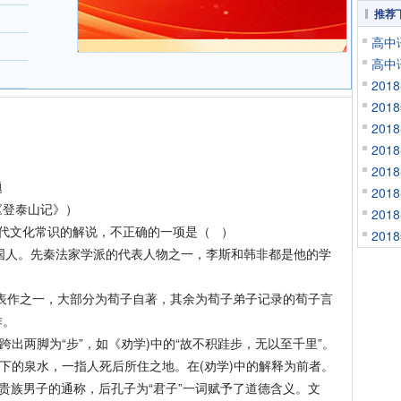
推荐
高中
高中
20
20
20
20
20
题
20
登泰山记》）
20
文化常识的解说，不正确的一项是（ ）
20
国人。先秦法家学派的代表人物之一，李斯和韩非都是他的学
表作之一，大部分为荀子自著，其余为荀子弟子记录的荀子言
作。
，跨出两脚为“步”，如《劝学)中的“故不积跬步，无以至千里”。
下的泉水，一指人死后所住之地。在(劝学)中的解释为前者。
族男子的通称，后孔子为“君子”一词赋予了道德含义。文