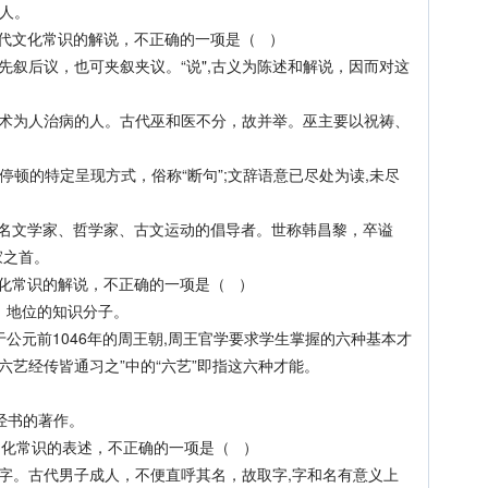
的人。
文化常识的解说，不正确的一项是（ ）
先叙后议，也可夹叙夹议。“说",古义为陈述和解说，因而对这
巫术为人治病的人。古代巫和医不分，故并举。巫主要以祝祷、
停顿的特定呈现方式，俗称“断句”;文辞语意已尽处为读,未尽
著名文学家、哲学家、古文运动的倡导者。世称韩昌黎，卒谥
家之首。
常识的解说，不正确的一项是（ ）
、地位的知识分子。
公元前1046年的周王朝,周王官学要求学生掌握的六种基本才
六艺经传皆通习之”中的“六艺”即指这六种才能。
经书的著作。
化常识的表述，不正确的一项是（ ）
字。古代男子成人，不便直呼其名，故取字,字和名有意义上