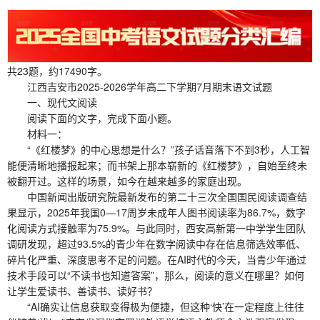
共23题，约17490字。
江西吉安市2025-2026学年高二下学期7月期末语文试题
一、现代文阅读
阅读下面的文字，完成下面小题。
材料一：
“《红楼梦》的中心思想是什么？”孩子话音落下不到3秒，人工智
能便清晰地播报起来；而书架上那本崭新的《红楼梦》，自始至终未
被翻开过。这样的场景，如今在越来越多的家庭出现。
中国新闻出版研究院最新发布的第二十三次全国国民阅读调查结
果显示，2025年我国0—17周岁未成年人图书阅读率为86.7%，数字
化阅读方式接触率为75.9%。与此同时，西安高新第一中学学生团队
调研发现，超过93.5%的青少年在数字阅读中存在信息筛选效率低、
碎片化严重、深度思考不足的问题。在AI时代的今天，当青少年通过
技术手段可以“不读书也知道答案”，那么，阅读的意义在哪里？如何
让学生爱读书、善读书、读好书？
“AI确实让信息获取变得极为便捷，但这种‘快’在一定程度上往往