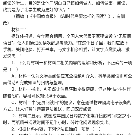
阅读的学生，目的是让他们明白自己该如何做人、如何做事。阅读，
终究是为了让学生成为更好的‘人’。”
（摘编自《中国教育报》《AI时代需要怎样的阅读？》，有删
改）
材料二：
据媒体报道，今年两会期间，全国人大代表麦家建议设立“无屏阅
读日”，让人们通过阅读唤醒思考能力。“在这个日子里，我们应放下
手机、关闭电脑、打开书本，与文字相亲相爱，让文字点燃灵魂、激
发深思。”
1．下列对材料一和材料二相关内容的理解和分析，不正确的一项
是（ ）
A．材料一认为文学类阅读应完全拒绝AI介入，科学类阅读则可全
面借助AI完成知识的归纳与整理。
B．材料一指出，AI虽然让信息获取变得便捷，但这种“快”往往伴
随着“浅”，容易导致知识浮于表面。
C．材料二中“无屏阅读日”的提议，意在通过物理隔离电子设备的
方式，让人们暂时远离算法推送，回归深度阅读。
D．材料二显示，我国成年国民日均数字化媒介接触时间超过3小
时，而纸质书阅读时间不足半小时，碎片化阅读现象突出。
2．根据材料内容，下列说法正确的一项是（ ）