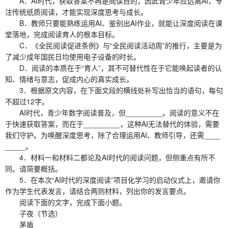
A．AI时代，获取答案不再是阅读目的，因此青少年应远离AI，专
注传统纸质阅读，才能实现深度思考与成长。
B．教师只要能熟练运用AI、鉴别出AI作业，就能让深度阅读在课
堂落地，完成阅读育人的根本目标。
C．《全民阅读促进条例》与“全民阅读活动周”的推行，主要是为
了减少成年国民日均使用电子设备的时长。
D．阅读的本质在于“育人”，其不可替代性在于它能唤起读者的认
知、情绪与意志，促成内心的真实成长。
3．根据原文内容，在下面文段的横线处补写出恰当的语句，每句
不超过12字。
AI时代，青少年数字阅读普及，但_________。阅读的意义不在
于快速获取答案，而在于_________，这种AI无法替代的体验，需要
我们守护。为唤醒深度思考，除了合理运用AI、教师引导，还需____
_____。
4．材料一和材料二都论及AI时代的阅读问题，但侧重点有所不
同。请简要概括。
5．在本次“AI时代的深度阅读”项目化学习的启动仪式上，邀请你
作为学生代表发言，请结合两则材料，列出你的发言要点。
阅读下面的文字，完成下面小题。
子夜（节选）
茅盾