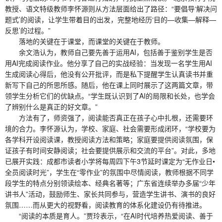
教授、语文特级教师李怀源则从方法层面给出了路径：“要倡导‘解决问
题式’的阅读，让学生带着目的出发，完整地经历‘目的—收集—解释—
反思’的过程。”
落地的关键在于课堂，而课堂的关键在于教师。
余文浩认为，教师自己要先善于运用AI，包括善于鉴别学生是否
用AI完成阅读作业。他分享了自己的实战经验：当发现一名学生用AI
生成阅读心得后，他没有公开批评，而是私下提醒学生认真读书并重
新写下自己的所思所感。随后，他在课上同时展示了这两篇文章，带
领学生分析它们的优缺点。“学生既认识到了AI的局限和长处，也学会
了辨别什么是真正的好文章。”
方法有了，师资强了，阅读能否真正在孩子心中扎根，还需要环
境的合力。李怀源认为，学校、家庭、社会需要形成闭环，“学校要为
各学科开设阅读课，教授阅读方法和策略；家庭要提供阅读氛围，保
证孩子有时间安静阅读；社会要提供展示和交流的平台”。对此，多地
已展开实践：成都市读者小学将每周四下午3节延时课定为“无作业日•
全员阅读时光”，学生在“零作业”的氛围中尽情阅读，教师根据不同学
段学生的特点分别领读绘本、经典名著等；广东省连续举办多届“少年
讲书人”活动，鼓励师生、家长共同参与，营造学生讲书、演书的良好
氛围……而从更大的视野看，阅读教育的体系化建设仍有待推进。
“阅读的本质是育人。”贾玲表示，“在AI时代培养热爱阅读、善于