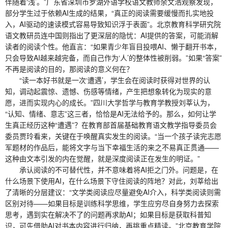
伴随着‘浅’。”广东省深圳市罗湖外语学校语文教师余文浩观察发现，
部分学生过于依赖AI生成的结果，“真正的阅读需要缓慢而扎实地投
入，AI驱动的速读模式容易导致知识浮于表面”。北京教育科学研究院
语文教研员连中国则指出了更深层的隐忧：AI提供的答案，可能消解
读者的阅读个性。他直言：“如果青少年盲目投喂AI、懒于翻开书本，
只会导致AI越来越完备，而自己作为‘人’的整体性被削弱。”如果“答案”
不再是阅读的目的，那阅读的意义何在？
“读一本好书就是一次‘遭遇’，学生会在阅读时获得对世界的认
知，调动起震惊、遗憾、伤感等情绪，产生把想象转化为现实的意
愿，进而实现内心的成长。”四川大学哲学与教育学教授刘莘认为，
“认知、情绪、意志”这三者，恰恰是AI无法给予的。那么，如何让学
生真正经历这种“遭遇”？在教育部首届基础教育语文教学指导委员会
委员贾玲看来，关键在于唤醒真实发生的阅读。“当一个孩子读完志愿
军题材的作品后，能将文字与当下幸福生活的来之不易真正贯通——
这种由文本引发的内在觉醒，就是深度阅读正在发生的明证。”
承认阅读的不可替代性，并不意味着将AI拒之门外。问题是，在
什么场景下使用AI，在什么场景下守住阅读的阵地？对此，刘莘给出
了清晰的分层建议：“文学类阅读应尽量避免AI介入，科学类阅读则需
区别对待——如果目标是训练科学思维，学生应穷尽自身努力去探索
思考，遇到实在解决不了的问题再求助AI；如果目标是获取科普知
识，可先借助AI对书本内容进行归纳，再挑重点精读。”北京教育学院