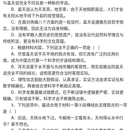
与盖天说完全不同且是一种新的学说。
B．盖天说认为天至高，地至卑，由于天地相距遥远，人们才会
有太阳从地平线下升起的视觉错乱。
C．在面对扬雄八个方面的逐一批驳时，盖天说遵循先验哲学观
念，没有理据，因此无法为自身辩解。
D．没有早期人类历史的思想遗产，就没有近代自然科学理念与
传统积淀，更没有科学的文化意蕴。
2．根据材料内容，下列说法不正确的一项是（ ）
A．尽管盖天说平天平地的观点有误，但它具有广泛的应用价
值，成为中国古代第一个科学的宇宙结构理论。
B．浑天说基于水平面与光线传播的客观性，用实验推出同盖天
说完全不同的结论，说明其更符合当时客观实际。
C．理性信念鼓励大胆假设、认真求证，实证方法追求实证化和
数学精确化，两者结合使科学不断趋近真理。
D．科学发展遵循试错模式，在不断试错中逻辑更严密、实验更
精确，只有错误不断，科学才会不断推陈出新。
3．下列选项中，最适合用于材料一第④段横线处支撑观点的一项
是（ ）
A．旧说，天转从地下过。今掘地一丈辄有水，天何得从水中行
乎？甚不然也。