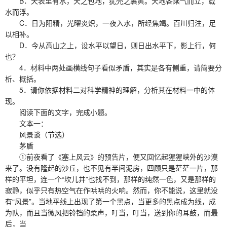
B．天表里有水，天之包地，犹壳之裹黄。天地各乘气而立，载
水而浮。
C．日为阳精，光曜炎炽，一夜入水，所经焦竭。百川归注，足
以相补。
D．今从高山之上，设水平以望日，则日出水平下，影上行，何
也？
4．材料中两处画横线句子看似矛盾，其实是各有侧重，请简要分
析、概括。
5．请你依据材料二对科学精神的理解，分析其在材料一中的体
现。
阅读下面的文字，完成小题。
文本一：
风景谈（节选）
茅盾
①前夜看了《塞上风云》的预告片，便又回忆起猩猩峡外的沙漠
来了。没有隆起的沙丘，也不见有半间泥房，四顾只是茫茫一片，那
样的平坦，连一个“坎儿井”也找不到，那样的纯然一色，又是那样的
寂静，似乎只有热空气在作哄哄的火响。然而，你不能说，这里就没
有“风景”。当地平线上出现了第一个黑点，当更多的黑点成为线，成
为队，而且当微风把铃铛的柔声，叮当，叮当，送到你的耳鼓，而最
后，当