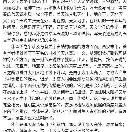
间天文学家落下闳提出了一种新的主张：天是个圆球，天包着地，天
大而地小。这种主张，后来被人们称为浑天说。浑天说与司马迁等信
奉的盖天说本质上完全不同，盖天说主张天在上，地在下，天地等
大；而浑天说主张天在外，地在内，天大地小。在此后的一千多年的
时间里，究竟是浑天说正确，还是盖天说合理，天文学界的争论一直
不曾停歇，总的趋势是信奉浑天说的人越来越多，浑天说逐渐成为天
文学界对宇宙结构认识的主流。
③浑盖之争涉及与有关宇宙结构问题的方方面面。西汉末年，著
名学者扬雄撰写了著名的《难盖天八事》一文，从观测依据到数理结
构等八个方面，逐一对盖天说作了批驳。比如，他提出，按盖天说的
说法，天至高，地至卑，太阳依附在天壳上运动，也是高高在上的，
人之所以看到太阳从地平线下升起，是由于太阳太高了，导致人产生
了视觉错误的缘故。但是，即使人眼会因观察对象的距离远而产生视
觉错乱，水平面和光线的传播是客观的，它们是不会出错的，那么就
在高山顶上取一个水平面，以之判断日的出没。实验证明太阳确实是
从水平面之下升起的，光线也是从下向上传播的，这与盖天说的推论
完全相反，证明盖天说是错误的。这是扬雄从观测依据的角度对盖天
说所作的批驳。整体来说，他从八个方面对盖天说所作的批驳，有理
有据，是盖天说无法辩解的。
④但是浑天说也有自己的软肋。浑天说主张天在外，表里有水；
地在内，漂浮水上。这一主张成为盖天说批驳的重点。___________