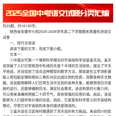
共23题，约16130字。
陕西省安康市七校2025-2026学年高二下学期期末质量检测语文
试卷
一、现代文阅读
阅读下面的文字，完成下面小题。
文本一：
①中国古代第一个堪称科学理论的宇宙结构学说是盖天说。盖天
说突破了人们日常观测中形成的天是个半球的生活经验，提出了平天
平地说，并且找到了适合这种模型的数学方法，那就是在立竿测影基
础上用勾股定理和相似三角形对应边成比例的性质，测算各种天文数
据。该说能够解释人们日常生活中见到的各种天象，能够预测日月星
辰的运行，还能够编制历法，满足社会需求。该说构思的七衡六间，
可以用来准确地预报二十四节气，具有很强的应用价值。由此，该说
能够为人们提供有价值的信息。因此，它是富有科学意义的宇宙结构
理论，尽管它对宇宙结构本身的描述是错误的。
②盖天说在汉武帝时期遇到了浑天说的有力挑战。来自四川的民