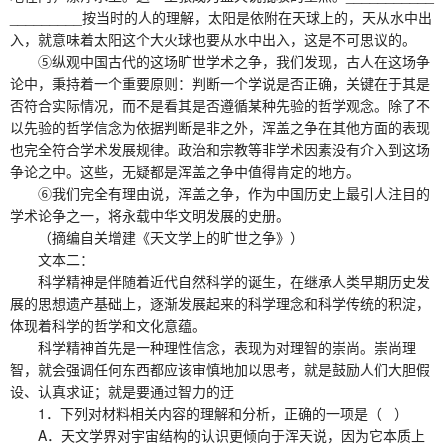
_________按当时的人的理解，太阳是依附在天球上的，天从水中出
入，就意味着太阳这个大火球也要从水中出入，这是不可思议的。
⑤纵观中国古代的这场旷世学术之争，我们发现，古人在这场争
论中，秉持着一个重要原则：判断一个学说是否正确，关键在于其是
否符合实际情况，而不是看其是否遵循某种先验的哲学观念。除了不
以先验的哲学信念为依据判断是非之外，浑盖之争在其他方面的表现
也完全符合学术发展规律。政治和宗教等非学术因素没有介入到这场
争论之中。这些，无疑都是浑盖之争中值得肯定的地方。
⑥我们完全有理由说，浑盖之争，作为中国历史上最引人注目的
学术论争之一，将永载中华文明发展的史册。
（摘编自关增建《天文学上的旷世之争》）
文本二：
科学精神是伴随着近代自然科学的诞生，在继承人类早期历史发
展的思想遗产基础上，逐渐发展起来的科学理念和科学传统的积淀，
体现着科学的哲学和文化意蕴。
科学精神首先是一种理性信念，表现为对理智的崇尚。崇尚理
智，就会强调任何东西都应该审慎地加以思考，就是鼓励人们大胆假
设、认真求证；就是要通过智力的迂
1．下列对材料相关内容的理解和分析，正确的一项是（ ）
A．天文学界对宇宙结构的认识更倾向于浑天说，因为它本质上