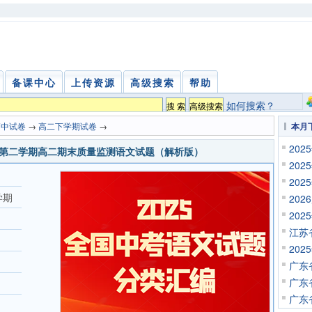
备课中心
上传资源
高级搜索
帮助
如何搜索？
高中试卷
→
高二下学期试卷
→
本月
20
6学年第二学期高二期末质量监测语文试题（解析版）
20
20
学期
20
20
江苏
20
广东
广东
广东