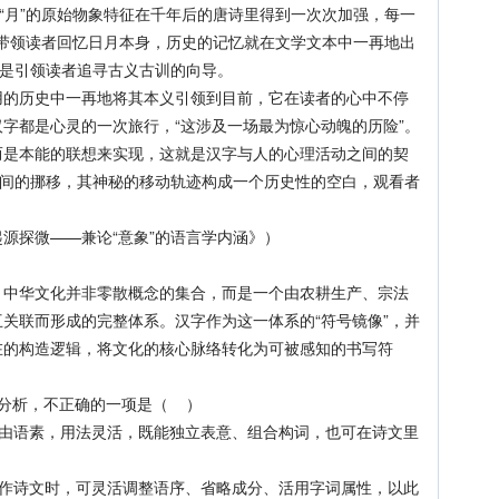
与“月”的原始物象特征在千年后的唐诗里得到一次次加强，每一
反复带领读者回忆日月本身，历史的记忆就在文学文本中一再地出
都是引领读者追寻古义古训的向导。
历史中一再地将其本义引领到目前，它在读者的心中不停
字都是心灵的一次旅行，“这涉及一场最为惊心动魄的历险”。
而是本能的联想来实现，这就是汉字与人的心理活动之间的契
空间的挪移，其神秘的移动轨迹构成一个历史性的空白，观看者
探微——兼论“意象”的语言学内涵》）
华文化并非零散概念的集合，而是一个由农耕生产、宗法
关联而形成的完整体系。汉字作为这一体系的“符号镜像”，并
在的构造逻辑，将文化的核心脉络转化为可被感知的书写符
分析，不正确的一项是（ ）
语素，用法灵活，既能独立表意、组合构词，也可在诗文里
诗文时，可灵活调整语序、省略成分、活用字词属性，以此