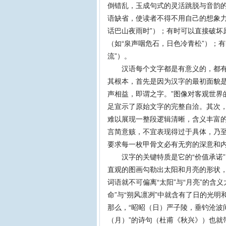
倒错乱，玉成句式的灵活跳脱与音韵的
语缺省，使读者不得不用自己的想象力
话巴山夜雨时”）；有时可以直接破坏
（如“泉声咽危石，日色冷青松”）；有
流”）。
汉语每个文字都是有意义的，都有阐
其根本，首先是因为汉字的最初面貌是
声相益，即谓之字。”图像对客观世界
足宣示了原始文字的完整自洽。其次
难以展现一整段逻辑清晰，含义丰富
言简意赅，不宜表现得过于具体，乃
要求每一枚甲骨文必有无穷的深意和
汉字的关键特质是它的“价值承诺”。以汉
直观的图画勾勒出太阳和月亮的形状，
词语就不可偏离“太阳”与“月亮”的含
命”与“朔风凛冽”中就含有了日的光
那么，“昭昭（日）严子陵，垂钓沧波
（月）”的诗句（杜甫《秋兴》）也就带