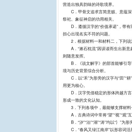
营造出独具韵味的诗歌境界。
C．甲骨文追求言简意赅、意蕴深远
祭祀、象征神启的功用相关。
D．遵循汉字的“价值承诺”，带有
担心出现名实不符的问题。
2．根据材料一和材料二，下列说
A．“漱石枕流”因误读而生出新意
则随意发挥。
B．《说文解字》的部首能够引导读
境与历史背景综合分析。
C．以“禾”为形旁的汉字与“田”“耕
用更为核心。
D．汉字凭借稳定的形体跨越方言与
形成一致的文化认知。
3．下列各项中，最能够支撑材料一
A．古典诗词中常将“望”“视”“观
B．“汐”“泊”“湖”“涛”均以“氵
C．“春风又绿江南岸”以形容词活