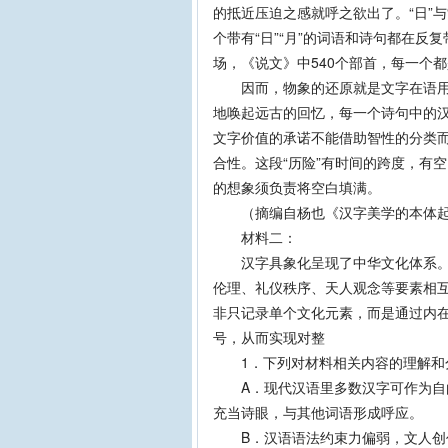
的抵近压迫之感就呼之欲出了。“日”
个带有“日”“月”的词语和诗句都在
场，《说文》中540个部首，每一个
因而，物象的还原就是文字在语用的
地唤起远古的回忆，每一个诗句中的汉
文字价值的承诺不能借助智性的分类
合性。这段“历险”有时间的跨度，有
的想象须负责将空白填满。
（摘编自杨也《汉字美学的本体起源
材料二：
汉字具象化呈现了中华文化体系。中
伦理、礼仪秩序、天人观念等要素相互
非只记录单个文化元素，而是通过内
号，从而实现对整
1．下列对材料相关内容的理解和
A．现代汉语里多数汉字可作为自由
充当诗眼，与其他词语形成呼应。
B．汉语语法约束力偏弱，文人创作