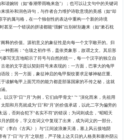
和谐婉转（如“春潮带雨晚来急”）；也可以让文句中的关键词
来填补和润色诗句，与作者合力维护诗歌意境的美感（如“却
原字的属与格，在一个独创性的表达中重构一个新的诗境
时甚至一个错误的拼读都能“强解”出别材别趣来（如“漱石枕
释的价值。源初意义的象征性是向每一个文字敞开的。归
一种图画：“仓颉之初作书，盖依类象形，故谓之文。其后形
的摹写无言地昭示了符号与自然的统一，每一个汉字的独立自
，古老的文字是以契刻符号来表现的：一方面，巴掌大的龟甲
的语段；另一方面，象征神启的龟甲裂纹要求足够神秘庄重、
至于读解龟甲上面咒符的能力都是部落国家的不传之秘，这就
内涵。
字“日”“月”为例，它们由甲骨文“ ”“ ”演化而来，先祖用
太阳和月亮就成为“日”和“月”的价值承诺，以此二字为偏旁的
义太远，否则会犯下“名实不符”的错误；为词则成念，“昭昭天
明和月的阴冷，字义在词义中复现了出来，成为词义的一部分。
间”（李白《古风》）与“江间波浪兼天涌，塞上风云接地阴
有了“日”与“月”之联想，严子陵上达天日的人格美和塞外阴云