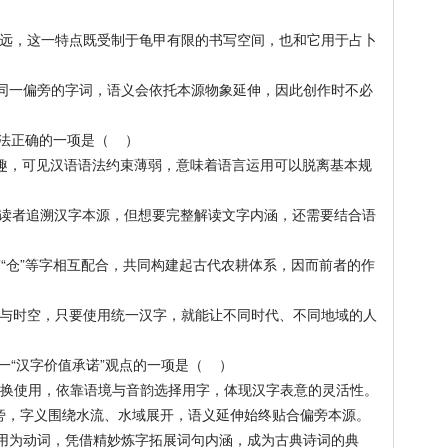
，这一特点既受制于龟甲有限的书写空间，也和它用于占卜
同一偏旁的字词，语义会依托本源物象延伸，因此创作时不必
法正确的一项是（ ）
趣，可见汉语语法约束薄弱，意味着语言运用可以脱离基本规
者追溯汉字本源，但想要完整解读文字内涵，还需要结合语
”“仓”等字相互配合，共同构建起古代农耕体系，因而前者的作
时空，只要使用统一汉字，就能让不同时代、不同地域的人
“汉字价值承诺”观点的一项是（ ）
”互换使用，依靠语境与音韵选择用字，体现汉字表意的灵活性。
”为形旁，字义围绕水流、水域展开，语义延伸始终贴合偏旁本源。
用为动词，凭借精妙炼字拓展词句内涵，成为古典诗词的典