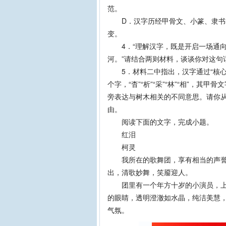
范。
D．汉字历经甲骨文、小篆、隶书等
变。
4．“理解汉字，既是开启一场通向
河。”请结合两则材料，谈谈你对这句
5．材料二中指出，汉字通过“核心
个字，“杳”“析”“采”“林”“相”，
旁表达与树木相关的不同意思。请你从
由。
阅读下面的文字，完成小题。
红泪
柯灵
我所在的歌舞团，享有相当的声誉。
出，清歌妙舞，笑靥迎人。
团里有一个年方十岁的小演员，上上
的眼睛，透明澄澈如水晶，纯洁美慧
气氛。