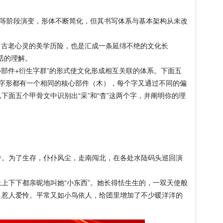
阶段演变，形体不断简化，但其书写体系与基本架构从未改
古老心灵的美学历险，也是汇成一条延绵不绝的文化长
话的理解。
部件+衍生字群”的形式使文化形成相互关联的体系。下面五
其甲骨文字形都有一个相同的核心部件（木），每个字又通过不同的偏
下面五个甲骨文中识别出“采”和“杳”这两个字，并阐明你的理
为了生存，仆仆风尘，走南闯北，在各处水陆码头巡回演
下下都亲昵地叫她“小东西”。她长得怯生生的，一双天使般
，惹人爱怜。平常又如小鸟依人，给团里增加了不少暖洋洋的