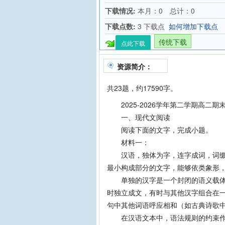
下载情况:
本月：0 总计：0
下载点数:
3 下载点
如何增加下载点
传统下载
点此下载
资源简介：
共23题，约17590字。
2025-2026学年第二学期高二期
一、现代文阅读
阅读下面的文字，完成小题。
材料一：
汉语，独体为字，连字成词，词缀成
最小构成部分的文字，能够依类象形
单独的汉字是一个封闭的语义载体，
时独立成文，有时与其他汉字组合在
句中其他词语呼应相和（如古典诗歌中
在汉语文本中，语法规则的约束作用