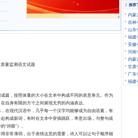
推荐
内蒙
吉林
山东
福建
安徽
河南
内蒙
末质量监测语文试题
甘肃
广东
福建
篇，按照体量的大小在文本中构成不同的表意单元。作为
，在自身有限的方寸之间展现无穷的内涵表达。
在现代汉语中，几乎每一个汉字均能够成为自由语素，有
一起构成新词，有时在文本中穿插跳跃，率意出场，与整句或
的“诗眼”）。
非常薄弱，出于表情达意的需要，诗人可以让句子顺序颠