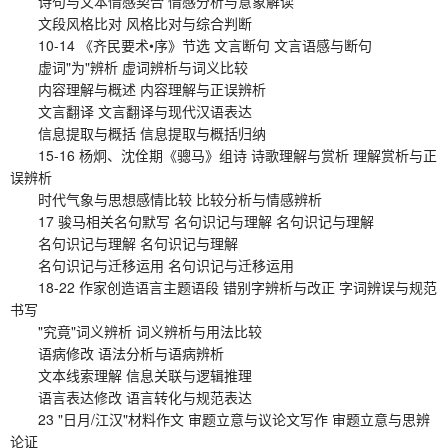
诗句与文本情感契合 情感分析与意象解读
文段风格比对 风格比对与综合判断
10-14 《齐民要术•序》节选 文言断句 文言语感与断句
虚词"为"辨析 虚词辨析与词义比较
内容理解与概述 内容理解与正误辨析
文言翻译 文言翻译与现代汉语表达
信息提取与概括 信息提取与概括归纳
15-16 杨炯、沈佺期《骢马》组诗 诗歌理解与赏析 理解赏析与正
误辨析
时代气象与思想感情比较 比较分析与情感辨析
17 骏马相关名句默写 名句识记与理解 名句识记与理解
名句识记与理解 名句识记与理解
名句识记与迁移运用 名句识记与迁移运用
18-22 作家创造语言主题语段 错别字辨析与改正 字词辨误与规范
书写
"究竟"词义辨析 词义辨析与用法比较
语病修改 语法分析与语病辨析
文本线索理解 信息关联与逻辑推理
语言表达修改 语言转化与规范表达
23 "日月/江汉"材料作文 审题立意与议论文写作 审题立意与思辨
论证