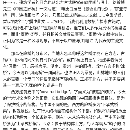
庄一带，建筑学者的目光也从北方官式殿堂转向民间与深山。刘敦桢
先生《中国之廊桥》一文写道："唯唐白居易《修香山寺记》，有'登寺
桥一所，连桥廊七间'之句，乃现知此式桥最古之文献……今秉斯旨，
暂以'廊桥'二字撰述此文……"如今，当我们利用数据库检索古籍时，
可以找到诸如"上廊桥""玉廊桥"等桥名。但它们大多作为具体的桥梁名
字，而非"廊桥"类型，并且相关文献数量寥寥。"廊桥"在文献中缺位，
正因为它是一种区域现象，不属于以中原与江南[注]为代表的主流文
化。
那么在廊桥的分布区，当地人怎么称呼这种桥梁呢？在方志、古
籍中，廊桥的同义词有时作"屋桥"，或曰"桥上有屋"。福建学者谓另
有"厝桥"一词，厝指房屋。湖南、贵州一带的廊桥，当地方言多称"凉
桥"，今天则以"风雨桥"一词闻名。也许正因为常见，山林地区的人们
未必需要一个专门的词语来指称有廊的桥。正如在北方，并不需要创
造一个表示"无廊的桥"的词语一样。
西方建筑史中的"covered bridge"，字面义为"被遮护的桥"，今天
的学术讨论也称之为廊桥。它出现的动因与中国廊桥也很相似，是为
了保护桥身的结构。与中国不同的是，西方的廊桥多为"下承式桥
梁"，也就是说，过车行人的桥面在结构体的下部。如果将桥梁的承重
结构体理解为一个长条箱子，则车与人从箱子内部穿过。而中国的廊
桥多为"上承式桥梁"，即路面位于结构体上方，行人车辆从"箱子的顶
面"通行。因此，西方廊桥，廊与结构为一体，廊是被动产生的空间；