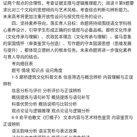
证两个观点的合理性，考查证据支撑与逻辑推理能力；阅读Ⅱ第9题要
求比对三个文段的思想倾向与艺术风格，考查综合判断与辨析能力。
未来高考将更加注重开放性设问与探究性任务的设计。
四、坚持素养导向，落实育人目标：命题将持续围绕语文学科核
心素养设计，引导学生形成正确的价值观与必备品格。廊桥文化传承
（文化传承与理解）、农政民本理念（文化传承与理解）、骏马意象
的家国情怀（审美鉴赏与创造）、写作题的守本固源思想（思维发展
与提升），都体现立德树人的根本任务。未来命题将进一步强化素养
与育人导向的结合。
考向细目表
题号 情境 知识点 设问角度
1-5 廊桥建筑文化科普文本 信息筛选与概念辨析 内容理解与正误
辨析
信息分析与评价 分析评价与正误辨析
概括提炼与语句补写 概括提炼与语句补写
科普优势分析 概括说明与比较分析
观点论证与逻辑推理 观点论证与逻辑分析
6-9 俞平伯散文《打橘子》 文本内容与艺术特色鉴赏 内容鉴赏与
正误辨析
语言韵味分析 语言赏析与表达效果