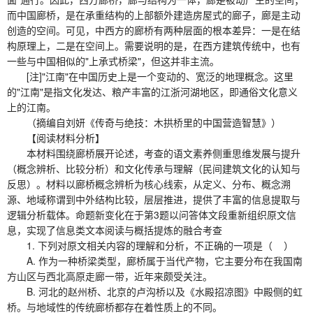
而中国廊桥，是在承重结构的上部额外建造房屋式的廊子，廊是主动
创造的空间。可见，中西方的廊桥有两种层面的根本差异：一是在结
构原理上，二是在空间上。需要说明的是，在西方建筑传统中，也有
一些与中国相似的"上承式桥梁"，但这并非主流。
[注]"江南"在中国历史上是一个变动的、宽泛的地理概念。这里
的"江南"是指文化发达、粮产丰富的江浙河湖地区，即通俗文化意义
上的江南。
（摘编自刘妍《传奇与绝技：木拱桥里的中国营造智慧》）
【阅读材料分析】
本材料围绕廊桥展开论述，考查的语文素养侧重思维发展与提升
（概念辨析、比较分析）和文化传承与理解（民间建筑文化的认知与
反思）。材料以廊桥概念辨析为核心线索，从定义、分布、概念溯
源、地域称谓到中外结构比较，层层推进，提供了丰富的信息提取与
逻辑分析载体。命题新变化在于第3题以问答体文段重新组织原文信
息，实现了信息类文本阅读与概括提炼的融合考查
1. 下列对原文相关内容的理解和分析，不正确的一项是（ ）
A. 作为一种桥梁类型，廊桥属于当代产物，它主要分布在我国南
方山区与西北高原走廊一带，近年来颇受关注。
B. 河北的赵州桥、北京的卢沟桥以及《水殿招凉图》中殿侧的虹
桥。与地域性的传统廊桥都存在着性质上的不同。