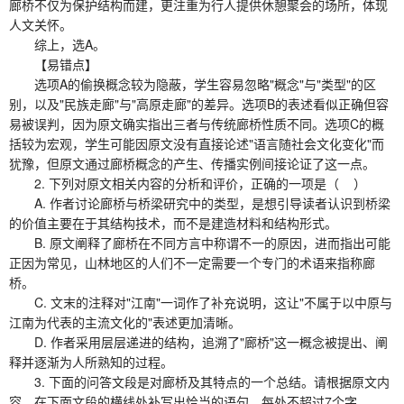
廊桥不仅为保护结构而建，更注重为行人提供休憩聚会的场所，体现
人文关怀。
综上，选A。
【易错点】
选项A的偷换概念较为隐蔽，学生容易忽略"概念"与"类型"的区
别，以及"民族走廊"与"高原走廊"的差异。选项B的表述看似正确但容
易被误判，因为原文确实指出三者与传统廊桥性质不同。选项C的概
括较为宏观，学生可能因原文没有直接论述"语言随社会文化变化"而
犹豫，但原文通过廊桥概念的产生、传播实例间接论证了这一点。
2. 下列对原文相关内容的分析和评价，正确的一项是（ ）
A. 作者讨论廊桥与桥梁研究中的类型，是想引导读者认识到桥梁
的价值主要在于其结构技术，而不是建造材料和结构形式。
B. 原文阐释了廊桥在不同方言中称谓不一的原因，进而指出可能
正因为常见，山林地区的人们不一定需要一个专门的术语来指称廊
桥。
C. 文末的注释对"江南"一词作了补充说明，这让"不属于以中原与
江南为代表的主流文化的"表述更加清晰。
D. 作者采用层层递进的结构，追溯了"廊桥"这一概念被提出、阐
释并逐渐为人所熟知的过程。
3. 下面的问答文段是对廊桥及其特点的一个总结。请根据原文内
容，在下面文段的横线处补写出恰当的语句，每处不超过7个字。