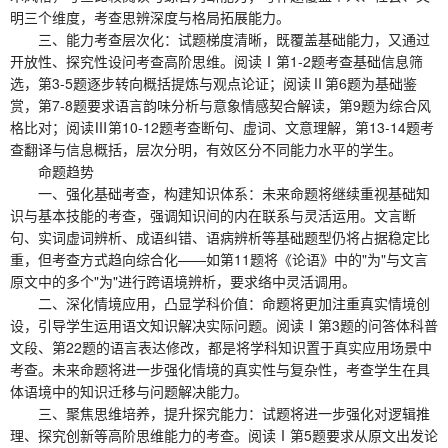
明三个维度，考查思辨深度与格局拓展能力。
三、能力考查层次化：试题梯度清晰，既覆盖基础能力，又通过
开放性、探究性设问考查高阶思维。阅读Ⅰ第1-2题考查基础信息筛
选，第3-5题逐步转向概括提炼与观点论证；阅读Ⅱ第6题为基础鉴
赏，第7-8题要求语言韵味分析与意象情感契合解读，第9题为综合风
格比对；阅读Ⅲ第10-12题考查断句、虚词、文意理解，第13-14题考
查翻译与信息概括，层次分明，有效区分不同能力水平的学生。
命题趋势
一、强化基础考查，构建知识体系：未来命题将继续重视基础知
识与基本技能的考查，强调知识间的内在联系与灵活运用。文言断
句、实词虚词辨析、成语纠错、语病辨析等基础题型仍将占据稳定比
重，但考查方式趋向综合化——如第11题将《论语》中的"为"与文言
原文中的多个"为"进行跨语境辨析，要求络中灵活调用。
二、深化情境应用，凸显学科价值：命题将更加注重真实情境创
设，引导学生运用语文知识解决实际问题。阅读Ⅰ第3题的问答体科普
文段、第22题的语言表达修改，都是将学科知识置于真实应用场景中
考查。未来命题将进一步强化情境的真实性与复杂性，考查学生在具
体语境中的知识迁移与问题解决能力。
三、聚焦思维培养，提升探究能力：试题将进一步强化对逻辑推
理、探究创新等高阶思维能力的考查。阅读Ⅰ第5题要求从原文出发论