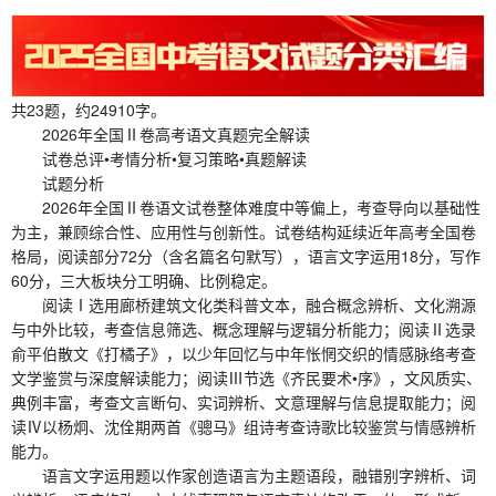
共23题，约24910字。
2026年全国Ⅱ卷高考语文真题完全解读
试卷总评•考情分析•复习策略•真题解读
试题分析
2026年全国Ⅱ卷语文试卷整体难度中等偏上，考查导向以基础性
为主，兼顾综合性、应用性与创新性。试卷结构延续近年高考全国卷
格局，阅读部分72分（含名篇名句默写），语言文字运用18分，写作
60分，三大板块分工明确、比例稳定。
阅读Ⅰ选用廊桥建筑文化类科普文本，融合概念辨析、文化溯源
与中外比较，考查信息筛选、概念理解与逻辑分析能力；阅读Ⅱ选录
俞平伯散文《打橘子》，以少年回忆与中年怅惘交织的情感脉络考查
文学鉴赏与深度解读能力；阅读Ⅲ节选《齐民要术•序》，文风质实、
典例丰富，考查文言断句、实词辨析、文意理解与信息提取能力；阅
读Ⅳ以杨炯、沈佺期两首《骢马》组诗考查诗歌比较鉴赏与情感辨析
能力。
语言文字运用题以作家创造语言为主题语段，融错别字辨析、词