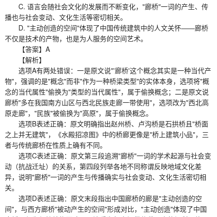
C. 语言会随社会文化的发展而不断变化，"廊桥"一词的产生、传
播也与社会变动、文化生活等密切相关。
D. "主动创造的空间"体现了中国传统建筑中的人文关怀——廊桥
不仅是技术的产物，也是为人服务的空间艺术。
【答案】A
【解析】
选项A有两处错误：一是原文说"'廊桥'这个概念其实是一种当代产
物"，强调的是"概念"而非"作为一种桥梁类型"的实体本身，选项将"概
念的当代属性"偷换为"类型的当代属性"，属于偷换概念；二是原文说
廊桥"多在我国南方山区与西北民族走廊一带使用"，选项改为"西北高
原走廊"，"民族"被偷换为"高原"，属于偷换概念。
选项B表述正确：原文明确指出赵州桥、卢沟桥是石拱桥且"桥面
之上并无建筑"，《水殿招凉图》中的桥廊更像是"桥上建筑小品"，三
者与传统廊桥在性质上确有不同。
选项C表述正确：原文第三段追溯"廊桥"一词的学术起源与社会变
动（抗战迁址）的关系，第四段列举各地不同称谓反映地域文化差
异，说明"廊桥"一词的产生与传播确实与社会变动、文化生活密切相
关。
选项D表述正确：原文末段指出中国廊桥的廊是"主动创造的空
间"，与西方廊桥"被动产生的空间"形成对比，"主动创造"体现了中国