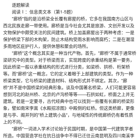
逐题解读
阅读Ⅰ：信息类文本（第1-5题）
"廊桥"指的是沿桥梁全长覆有廊屋的桥，它多在我国南方山区与
西北民族走廊一带使用。廊桥是当今社会尤其是旅游、文创开发以及
文物保护中颇受关注的民间建筑。桥上加盖廊屋出于两种考虑：一是
保护桥梁下部的木构架，防止木结构受雨水影响而腐朽；二是在潮湿
多雨地区庇护行人，提供休憩和聚会的场所。
"廊桥"这个概念其实是一种当代产物。首先，"廊桥"不属于通常桥
梁研究中的类型。对于桥梁而言，实现跨度的承重结构是第一要务，
因此桥梁一般以承重结构的形式进行分类，如梁桥、拱桥、桁架桥
等。而"廊桥"这一概念，它的定义着眼于上部建筑的类型。作为一种
桥梁类型，它与桥梁的建造材料、结构形式并不绑定。其次，"廊
桥"并不是中国桥梁的经典形象。谈及中国著名桥梁，人们可能更容易
想到河北的赵州桥、北京的卢沟桥等等——石拱如虹，桥面之上并无
建筑。若是一定要寻，古代经典中也可以找到一些覆有长廊的桥梁形
象，譬如南宋李嵩《水殿招凉图》中殿侧的虹桥。但这类桥廊，更像
是与亭、阁并列的"桥上建筑小品"，与地域性的传统廊桥仍有着性质
上的不同。
"廊桥"一词进入学术讨论始于民国时期，是中国第一代建筑学者
所造。中国营造学社在抗日战争中不得已迁往云南昆明及四川南溪李