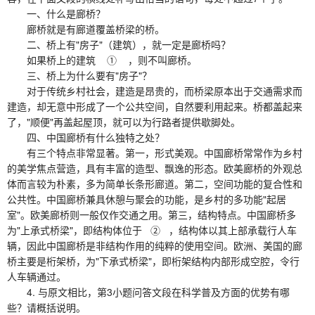
一、什么是廊桥？
廊桥就是有廊道覆盖桥梁的桥。
二、桥上有"房子"（建筑），就一定是廊桥吗？
如果桥上的建筑 ① ，则不叫廊桥。
三、桥上为什么要有"房子"？
对于传统乡村社会，建造是昂贵的，而桥梁原本出于交通需求而
建造，却无意中形成了一个公共空间，自然要利用起来。桥都盖起来
了，"顺便"再盖起屋顶，就可以为行路者提供歇脚处。
四、中国廊桥有什么独特之处？
有三个特点非常显著。第一，形式美观。中国廊桥常常作为乡村
的美学焦点营造，具有丰富的造型、飘逸的形态。欧美廊桥的外观总
体而言较为朴素，多为简单长条形廊道。第二，空间功能的复合性和
公共性。中国廊桥兼具休憩与聚会的功能，是乡村的多功能"起居
室"。欧美廊桥则一般仅作交通之用。第三，结构特点。中国廊桥多
为"上承式桥梁"，即结构体位于 ② ，结构体以其上部承载行人车
辆，因此中国廊桥是非结构作用的纯粹的使用空间。欧洲、美国的廊
桥主要是桁架桥，为"下承式桥梁"，即桁架结构内部形成空腔，令行
人车辆通过。
4. 与原文相比，第3小题问答文段在科学普及方面的优势有哪
些？请概括说明。