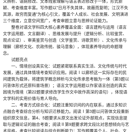
义辨析、语病修改、文本线索理解与语言表达修改于一体，形式新
颖、考查维度丰富。写作题以"日月不失其体，故蔽而复明；江汉不失
其源，故穷而复通"为核心引文，覆盖个人成长、社会发展、文明演进
三个维度，立意空间宽广，考查审题立意与思辨论证能力。
整卷对语文学科四大核心素养覆盖全面：语言建构与运用（语言
文字运用题、文言翻译）、思维发展与提升（逻辑分析、比较鉴赏、
观点论证）、审美鉴赏与创造（文学鉴赏、诗歌赏析）、文化传承与
理解（廊桥文化、农政传统、骏马意象），体现素养导向的命题理
念。
试题亮点
一、情境创设真实化：试题紧密联系真实生活、文化传统与时代
发展，通过具体情境考查知识应用。阅读Ⅰ以廊桥这一实际存在的民
间建筑为载体，将建筑学概念辨析与文化传承思考融为一体（第3题以
问答体形式还原科普场景）；语言文字运用题以作家语言创造的真实
困境为情境（第22题要求修改学生作文中故作高深的语句），体现语
文学科的实用价值与育人导向。
二、考查方式综合化：试题注重知识间的内在联系，通过多知识
点融合考查综合分析与知识迁移能力。阅读Ⅰ第3题以问答体文段重新
组织原文信息，第4、5题要求从原文出发论证外部观点，实现信息提
取与逻辑论证的融合考查；阅读Ⅱ第9题要求跨文段比对思想倾向与艺
术风格，考查比较阅读与综合判断能力；写作题覆盖个人、社会、文