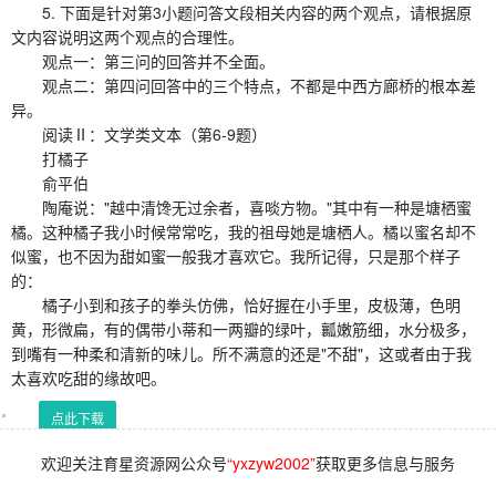
5. 下面是针对第3小题问答文段相关内容的两个观点，请根据原
文内容说明这两个观点的合理性。
观点一：第三问的回答并不全面。
观点二：第四问回答中的三个特点，不都是中西方廊桥的根本差
异。
阅读Ⅱ：文学类文本（第6-9题）
打橘子
俞平伯
陶庵说："越中清馋无过余者，喜啖方物。"其中有一种是塘栖蜜
橘。这种橘子我小时候常常吃，我的祖母她是塘栖人。橘以蜜名却不
似蜜，也不因为甜如蜜一般我才喜欢它。我所记得，只是那个样子
的：
橘子小到和孩子的拳头仿佛，恰好握在小手里，皮极薄，色明
黄，形微扁，有的偶带小蒂和一两瓣的绿叶，瓤嫩筋细，水分极多，
到嘴有一种柔和清新的味儿。所不满意的还是"不甜"，这或者由于我
太喜欢吃甜的缘故吧。
点此下载
欢迎关注育星资源网公众号
“yxzyw2002”
获取更多信息与服务