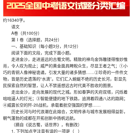
约16340字。
语文
A卷（共100分）
第Ⅰ卷（选择题，共24分）
一、基础知识（每小题3分，共12分）
阅读下面的文段，完成下面小题。
走进金沙，走进遥远的古蜀文明。精致的神鸟金饰雕镂得惟妙惟
肖，令人叹为观止；威严的黄金面具睥睨众生，尽显王者之气；①小
巧的青铜人像神秘诡谲，引发大量的诸多猜想……②珍奇的一件件文
物，皆是历史遗落的“水滴”。它们汇入蜿蜒不绝的历史长河，彰显先
民探索自然的智慧，让人不禁遥想远古时代美不胜收的图景。
走出金沙，走向发展的现代之城。形如春笋的天府双塔，闪烁着
咄咄逼人的灯光；③智能便捷的地下铁路，追溯着四通八达的路网；
④威震长空的歼-20战机，承载着航空强国的梦想……
历史长河与时代浪潮在此熔合，文明传承与城市发展相得益彰，
朝气蓬勃的成都在开拓创新中扬帆远航。
（摘自《说古蜀，话世界》，有删改）
1. 下列加点字注音有误的一项是（ ）