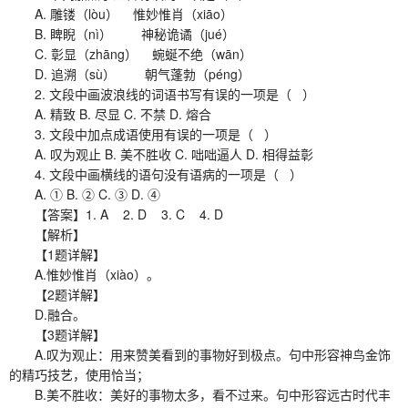
A. 雕镂（lòu） 惟妙惟肖（xiāo）
B. 睥睨（nì） 神秘诡谲（jué）
C. 彰显（zhāng） 蜿蜒不绝（wān）
D. 追溯（sù） 朝气蓬勃（péng）
2. 文段中画波浪线的词语书写有误的一项是（ ）
A. 精致 B. 尽显 C. 不禁 D. 熔合
3. 文段中加点成语使用有误的一项是（ ）
A. 叹为观止 B. 美不胜收 C. 咄咄逼人 D. 相得益彰
4. 文段中画横线的语句没有语病的一项是（ ）
A. ① B. ② C. ③ D. ④
【答案】1. A 2. D 3. C 4. D
【解析】
【1题详解】
A.惟妙惟肖（xiào）。
【2题详解】
D.融合。
【3题详解】
A.叹为观止：用来赞美看到的事物好到极点。句中形容神鸟金饰
的精巧技艺，使用恰当；
B.美不胜收：美好的事物太多，看不过来。句中形容远古时代丰