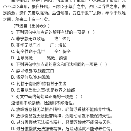
帝不以臣卑鄙，猥自枉屈，三顾臣于草庐之中，咨臣以当世之事，由
是感激，遂许先帝以驱驰。后值倾覆，受任于败军之际，奉命于危难
之间，尔来二十有一年矣。
（节选自《出师表》）
5. 下列语句中加点词的解释有误的一项是（ ）
A. 非宁静无以致远 致：达到
B. 非学无以广才 广：增长
C. 苟全性命于乱世 全：保全
D. 由是感激 感激：感谢
6. 下列语句中加点词的意义和用法相同的一项是（ ）
A. 静以修身/以钱覆其口
B. 将复何及/水何澹澹
C. 躬耕于南阳所/欲有甚于生者
D. 咨臣以当世之事/实是欲界之仙都
7. 对文中画线句翻译正确的一项是（ ）
淫慢则不能励精，险躁则不能治性。
A. 放纵懈怠就无法振奋精神，轻薄浮躁就不能修养性情。
B. 放纵懈怠就无法振奋精神，危险动荡就不能保持天性。
C. 过分傲慢就无法振奋精神，轻薄浮躁就不能保持天性。
D. 过分傲慢就无法振奋精神，危险动荡就不能修养性情。