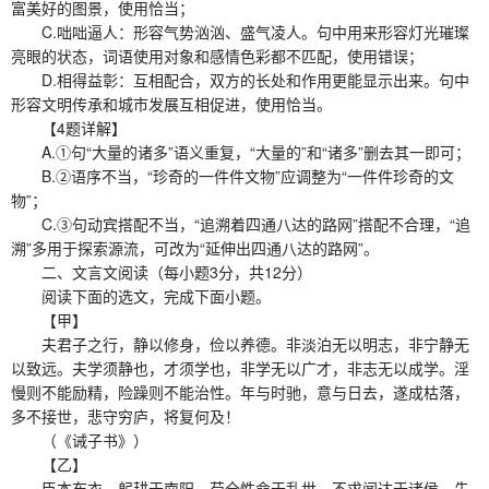
富美好的图景，使用恰当；
C.咄咄逼人：形容气势汹汹、盛气凌人。句中用来形容灯光璀璨
亮眼的状态，词语使用对象和感情色彩都不匹配，使用错误；
D.相得益彰：互相配合，双方的长处和作用更能显示出来。句中
形容文明传承和城市发展互相促进，使用恰当。
【4题详解】
A.①句“大量的诸多”语义重复，“大量的”和“诸多”删去其一即可；
B.②语序不当，“珍奇的一件件文物”应调整为“一件件珍奇的文
物”；
C.③句动宾搭配不当，“追溯着四通八达的路网”搭配不合理，“追
溯”多用于探索源流，可改为“延伸出四通八达的路网”。
二、文言文阅读（每小题3分，共12分）
阅读下面的选文，完成下面小题。
【甲】
夫君子之行，静以修身，俭以养德。非淡泊无以明志，非宁静无
以致远。夫学须静也，才须学也，非学无以广才，非志无以成学。淫
慢则不能励精，险躁则不能治性。年与时驰，意与日去，遂成枯落，
多不接世，悲守穷庐，将复何及！
（《诫子书》）
【乙】
臣本布衣，躬耕于南阳，苟全性命于乱世，不求闻达于诸侯。先