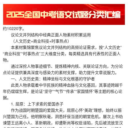
约10220字。
议论文并列结构中经典正面人物素材积累运用
（人文历史+商业科技+时事热点）
本素材集锦聚焦议论文并列结构的高频论证需求，按“人文历史”
“商业科技”“时事热点”三大维度分类，每类精选具有代表性的正面人
物。
通过深挖人物事迹细节、提炼精神内核、关联论证方向，为分论
点论证提供兼具深度与感染力的素材支撑，助力提升文章说服力。
一、人文历史类：精神坐标与文化根基的守护者
此类人物承载着中华民族的精神血脉与文化基因，其事迹跨越千
年仍熠熠生辉，是论证“坚守”“气节”“传承”“家国情怀”等主题的核心论
据。
1. 屈原：上下求索的爱国赤子
作为战国时期楚国的爱国大夫，屈原心怀“美政”理想，始终以振
兴楚国为己任。他明察秋毫，洞悉奸佞当道的朝堂危机，屡次上书劝
谏楚王远离小人、革新朝政，却遭靳尚等权臣诬陷，先后被流放至汉