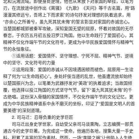
北和沅湘流域。即便身处逆境，他也从未放下对家国的牵挂，以笔为
刃，在流放途中创作出《离骚》《九歌》《天问》等千古名篇，用“路
漫漫其修远兮，吾将上下而求索”的诗句抒发对理想的执着追求，用
“亦余心之所善兮，虽九死其犹未悔”的誓言彰显对家国的赤诚忠心。
当楚国都城郢被秦军攻破，深知复国无望的屈原，怀着对故国的无尽
眷恋，于农历五月初五投汨罗江殉国。他以生命践行了爱国初心，其
精神不仅化作端午节的文化符号，更成为中华民族爱国情怀与精神气
节的永恒象征。
①适用话题：爱国情怀、坚守理想、宁死不屈、精神气节、逆境
中的坚守、文化符号的力量
②运用段落：爱国的赤诚从不因境遇困顿而褪色，屈原用一生诠
释了何为“以生命践初心”。身处奸佞当道的乱世，他虽遭流放却始终
以楚国振兴为念，以笔墨为武器抒发对“美政”的执着追求；当故国倾
覆，他选择以投江殉国的方式坚守气节，留下“虽九死其犹未悔”的千
古绝唱。这份深入骨髓的家国情怀，不仅化作端午节的文化记忆，更
成为中华民族精神谱系中永不磨灭的坐标，印证了“爱国是文明人的首
要美德”的深刻道理。
2. 司马迁：忍辱负重的史学巨匠
司马迁出身史学世家，自幼受父亲司马谈熏陶，立志编撰一部贯
通古今的史学巨著。为完成这一使命，他遍历各地，搜集大量一手史
料，积累了丰富的写作素材。然而，一场“李陵之祸”让他陷入人生绝