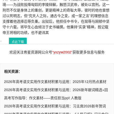
境——为战败投降匈奴的李陵辩解，触怒汉武帝，被处以宫刑。这一
刑罚不仅是身体上的重创，更是精神上的奇耻大辱，彼时的他也曾想
过以死明志，但“究天人之际，通古今之变，成一家之言”的理想信念
支撑着他选择忍辱负重。出狱后，他担任中书令，在屈辱与困顿中坚
守十六载，将毕生心血倾注于史书编撰。他秉持“实录”精神，既记载
帝王将相的功绩，也不避讳其
点此下载
欢迎关注育星资源网公众号
“yxzyw2002”
获取更多信息与服务
相关资源：
2026年高考语文实用作文素材积累与运用：2025年12月热点素材
1+王..
2026年高考语文实用作文素材积累与运用：2026新年献词精选+回
眸2..
高考写作指导：作文素材——责任担当ppt 人教版
2026年高考语文实用作文素材积累与运用：习主席2026新年贺词
+各大..
2026年高考语文实用作文素材积累与运用：《人民日报》闪光金句