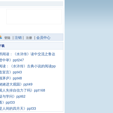
|
注销
|
|
会员中心
登陆
注册
下载
书阅读：《水浒传》读中交流之鲁达
中举》ppt247
阅读：《水浒传》古典小说的阅读pp
宣言》ppt43
茅庐》ppt48
姥姥进大观园》ppt49
国人失掉自信力了吗》ppt168
疑与学问》ppt62
》ppt33
是人间的四月天》ppt33