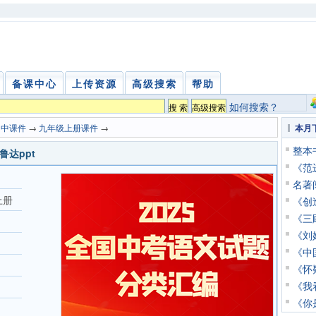
备课中心
上传资源
高级搜索
帮助
如何搜索？
初中课件
→
九年级上册课件
→
本月
整本
达ppt
《范进
名著
上册
《创造
《三顾
《刘
《中
《怀
《我看
《你