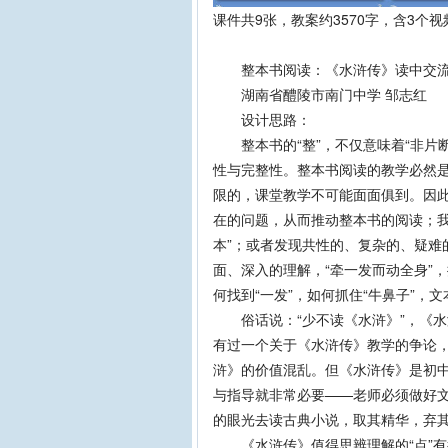
课件共9张，教案约3570字，含3个
整本书阅读：《水浒传》读中交流
湖南省醴陵市南门中学 邹志红
设计思路：
整本书的“整”，不仅意味着“非片断
性与完整性。整本书阅读的教学必然是
限的，课堂教学不可能面面俱到。因
在的问题，从而推动整本书的阅读；我
本”；或者发现共性的、复杂的、疑难
面、深入的理解，“牵一发而动全身”，
何找到“一发”，如何抓住“牛鼻子”，
俗话说：“少不读《水浒》”，《水
有过一个关于《水浒传》教学的争论
浒》的价值混乱。但《水浒传》是初
与指导就非常必要——老师必须做好
的眼光去读古典小说，取其精华，弃
《水浒传》值得思辨理解的“点”有