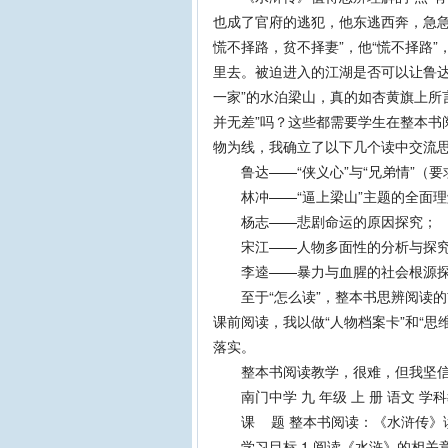
也成了官府的逃犯，他东逃西奔，急急
慌不择路，贫不择妻”，他“慌不择路
里去。被迫进入的江湖是否可以让鲁达
一家”的水泊梁山，真的如杏黄旗上所
并无差”吗？这些都需要学生在整本书
物为线，我确立了以下几个读中交流
鲁达——“侠义心”与“兄弟情”（要
林冲——“逼上梁山”主题的全面理
杨志——悲剧命运的原因探究；
宋江——人物多面性的分析与探究/
李逵——暴力与血腥的社会根源探究
至于“怎么读”，整本书思辨阅读的前
课前阅读，我以做“人物档案卡”和“思
落实。
整本书阅读教学，很难，但我坚信
南门中学 九 年级 上 册 语文 学科
课 题 整本书阅读：《水浒传》读
学习目标 1.阅读《水浒》的相关