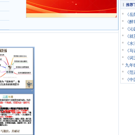
推荐
《岳阳
《醉翁
《沁园
《就
《水浒
《马说
《词五
九年
《范
《中