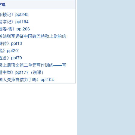
下载
楼记》ppt245
亭记》ppt194
春·雪》ppt206
英法联军远征中国致巴特勒上尉的信
传》ppt13
》ppt201
首》ppt79
级上册语文第二单元写作训练——写
进中举》ppt177（说课）
国人失掉自信力了吗》ppt104