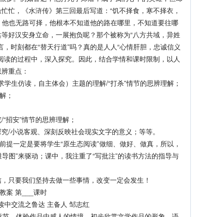
忙忙，《水浒传》第三回最后写道：“饥不择食，寒不择衣，
”，他也无路可择，他根本不知道他的路在哪里，不知道要往哪
等好汉安身立命，一展抱负呢？那个被称为“八方共域，异姓
言，时刻都在“替天行道”吗？真的是人人“心情肝胆，忠诚信义
阅读的过程中，深入探究。因此，结合学情和课时限制，以人
思辨重点：
求学生仿读，自主体会）主题的理解/“打杀”情节的思辨理解；
解；
“招安”情节的思辨理解；
/小说客观、深刻反映社会现实文字的意义；等等。
提一定是要将学生“原生态阅读”做细、做好、做真，所以，
维导图”来驱动；课中，我注重了“写批注”的读书方法的指导与
，只要我们坚持去做一些事情，改变一定会发生！
教案 第___课时
中交流之鲁达 主备人 邹志红
章节，体验作品中感人的情境，初步欣赏文学作品的形象、语