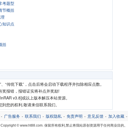
常考题型
情节概括
梳理
心知识点
概括
”、“传统下载”，点击后将会启动下载程序并扣除相应点数。
有奖报错，报错证实将补点并奖励!
nRAR v3.8]或以上版本解压本站资源。
犯到您的权利,敬请来信联系我们。
-
广告服务
-
联系我们
-
版权隐私
-
免责声明
-
意见反馈
-
加入收藏
Copyright © www.ht88.com. 保留所有权利,禁止将我站原创资源用于任何商业目的。