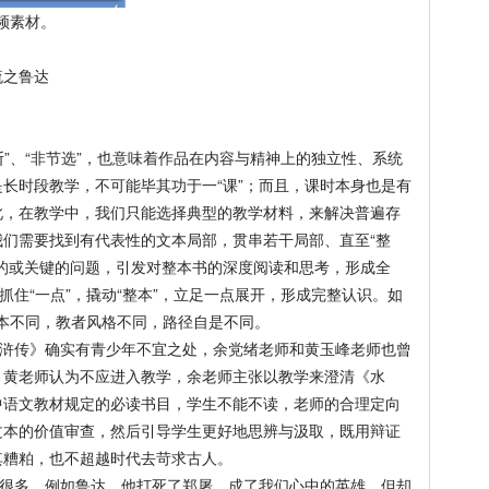
视频素材。
之鲁达
”、“非节选”，也意味着作品在内容与精神上的独立性、系统
长时段教学，不可能毕其功于一“课”；而且，课时本身也是有
此，在教学中，我们只能选择典型的教学材料，来解决普遍存
们需要找到有代表性的文本局部，贯串若干局部、直至“整
的或关键的问题，引发对整本书的深度阅读和思考，形成全
抓住“一点”，撬动“整本”，立足一点展开，形成完整认识。如
文本不同，教者风格不同，路径自是不同。
浒传》确实有青少年不宜之处，余党绪老师和黄玉峰老师也曾
，黄老师认为不应进入教学，余老师主张以教学来澄清《水
中语文教材规定的必读书目，学生不能不读，老师的合理定向
文本的价值审查，然后引导学生更好地思辨与汲取，既用辩证
其糟粕，也不超越时代去苛求古人。
很多。例如鲁达，他打死了郑屠，成了我们心中的英雄，但却