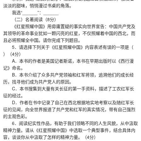
淡淡的甜味，悄悄漫过书桌的角落。
我选“______”：______
（二）名著阅读（8分）
《红星照耀中国》用毋庸置疑的事实向世界宣告：中国共产党及
其领导的革命事业犹如一颗闪亮的红星，不仅照耀着中国的西北，而
且必将照耀全中国。请你完成下列题目。
5．请选择下列关于《红星照耀中国》内容表述有误的一项是（
）（4分）
A．本书的作者是美国记者斯诺，本书在早期出版时以《西行漫
记》命名。
B．本书介绍了众多共产党领袖和红军将领，追溯他们的成长经
历，找寻他们成为共产党人的原因。
C．本书搜集到大量有关长征的第一手资料，描述了工农红军长
征的经过。
D．作者在书中记录了自己在西北根据地实地考察以及随红军长
征的见闻，向全世界报道了共产党和红军的真实情况，带有自己强烈
的主观色彩。
6．阅读纪实性作品，有助于我们领略不同的人生风貌，从中汲取
精神力量。请从《红星照耀中国》中选取一个典型事件，结合具体内
容，谈谈你从中汲取了怎样的精神力量。（4分）