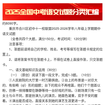
约8090字。
重庆市合川区初中十一校联盟2025-2026学年八年级上学期期中
语文试题
（全卷共四个大题，满分150分，考试时间：120分钟）
注意事项：
1、答题前请将自己的学校、姓名、考号等填写在答题卡规定的位
置上。
2、请将答案书写在答题卡上，不得在试卷上直接作答，只交答题
卡。
一、语文基础知识及运用（30分）
（一）（原创）阅读下面一段文字，完成1-3题。（10分）
①人民剧院的大厅里一时万籁俱寂。②台上的布景是一对巨大
的、有些畸（qǐ）形的翅膀；台下的观众不再喧嚣，他们个个翘首以
盼，仿佛一排排雕塑在静静等待一台好戏的开始。③剧场里只有一位
女士与众不同，那是扮演九儿的演员，她面色凝重，双手不安的握
着。④演出能否成功，直接关系到她的演艺生涯更进一步。