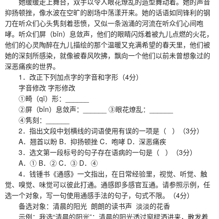
她缓缓走上舞台，双手以令人眼花燎乱的造型舞动着。她的声音
抑扬顿挫，像水波在空旷的剧场中荡漾开来。她的话语如同锋利的钢
刀在听众们心头隽刻着悲愤，又似一条汹涌的河流在听众们心间咆
哮。听众们屏（bǐn）息敛声，他们的眼睛闪烁着被九儿点燃的火花，
他们的心灵陶醉在九儿描绘的那个温暖又充满希望的春天里，他们被
她的深刻所感染，就像被春风吹拂，飘向一个他们以前未曾想象过的
深恶痛疾的世界。
1．改正下列加点字的字音和字形（4分）
字音修改 字形修改
①畸（qǐ）形：______
②屏（bǐn）息敛声：______ ③眼花燎乱：______
④隽刻：______
2．指出文段中划横线的词语使用有误的一项是（ ）（3分）
A．翘首以盼 B．抑扬顿挫 C．咆哮 D．深恶痛疾
3．选文第一段标号的句子存在语病的一句是（ ）（3分）
A．① B．② C．③ D．④
4．钱锺书《通感》一文指出，在日常经验里，视觉、听觉、触
觉、嗅觉、味觉可以彼此打通。通感即多感官互通。请参照示例，任
选一个对象，写一句使用通感手法的句子，句式不限。（4分）
备选对象：清晨的阳光 朗朗的读书声 淡淡的花香
示例：我选“清晨的阳光”：清晨的阳光透过窗棂洒进来，散发着